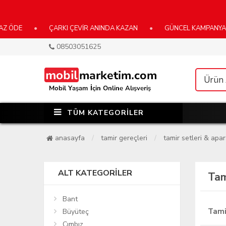
•
ÇARKI ÇEVİR ANINDA KAZAN
•
GÜNCEL KAMPANYALARIMIZ İ
08503051625
TÜM KATEGORİLER
anasayfa
tamir gereçleri
tamir setleri & apar
ALT KATEGORILER
Tam
Bant
Tami
Büyüteç
Cımbız