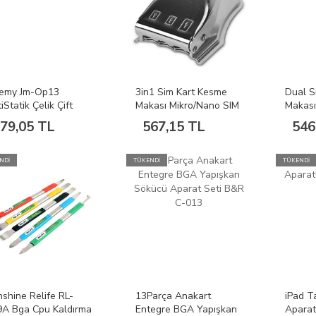
kemy Jm-Op13
3in1 Sim Kart Kesme
Dual S
iStatik Çelik Çift
Makası Mikro/Nano SIM
Makası
lı Ekran Flex Sökme
Card Cutter
Card C
79,05 TL
567,15 TL
546
cı
NDİ
TÜKENDİ
TÜKENDİ
shine Relife RL-
13Parça Anakart
iPad T
9A Bga Cpu Kaldırma
Entegre BGA Yapışkan
Aparat