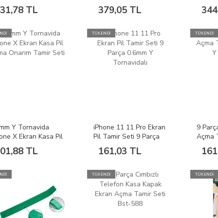
izleme 5li Set
Sökücü Aparat Seti
136-1
31,78 TL
379,05 TL
344
B&R C-013
NDİ
TÜKENDİ
TÜKENDİ
6mm Y Tornavida
iPhone 11 11 Pro Ekran
9 Parç
one X Ekran Kasa Pil
Pil Tamir Seti 9 Parça
Açma T
ma Onarım Tamir
0.6mm Y Tornavidalı
(0.6mm
01,88 TL
161,03 TL
161
i
NDİ
TÜKENDİ
TÜKENDİ