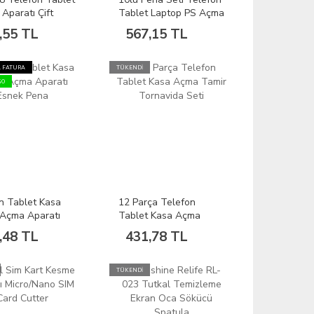
Aparatı Çift
Tablet Laptop PS Açma
ı Geniş/Dar
Aparatı RL-049C
,55 TL
567,15 TL
 FATURA
TÜKENDİ
GO
n Tablet Kasa
12 Parça Telefon
Açma Aparatı
Tablet Kasa Açma
 Pena
Tamir Tornavida Seti
,48 TL
431,78 TL
TÜKENDİ