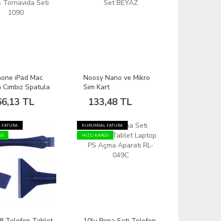
Phone iPad Mac
Noosy Nano ve Mikro
 Cımbız Spatula
Sim Kart
Tornavida Seti
Adaptörü+İğne Set
66,13 TL
133,48 TL
BEYAZ
 FATURA
KURUMSAL FATURA
GO
HIZLI KARGO
8 Telefon Tablet
10lu Pena Seti Telefon