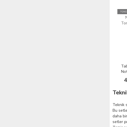
TÜKE
Tab
No
Tor
4
Pa
Tekni
Teknik s
Bu setle
daha bir
setler p