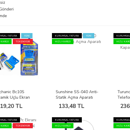
siz
 Gönderi
imde
MSAL FATURA
YENİ
KURUMSAL FATURA
YENİ
KURUMSAL
I KARGO
TÜKENİYOR!
HIZLI KARGO
HIZLI KAR
chanic Bc10S
Sunshine SS-040 Anti-
Turuncu
amik Uçlu Ekran
Statik Açma Aparatı
Telefo
a Tutkal Temizleme
Kapak 
19,20 TL
133,48 TL
236
atulası+10 Adet Uç
Spudg
MSAL FATURA
KURUMSAL FATURA
KURUMSAL
I KARGO
TÜKENİYOR!
HIZLI KARGO
HIZLI KAR