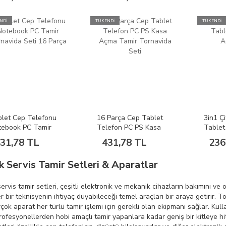
112
NDİ
TÜKENDİ
TÜKENDİ
let Cep Telefonu
16 Parça Cep Tablet
3in1 Çi
tebook PC Tamir
Telefon PC PS Kasa
Tablet
navida Seti 16
Açma Tamir Tornavida
Açma A
31,78 TL
431,78 TL
236
rça
Seti
k Servis Tamir Setleri & Aparatlar
ervis tamir setleri, çeşitli elektronik ve mekanik cihazların bakımını ve 
r bir teknisyenin ihtiyaç duyabileceği temel araçları bir araya getirir. T
çok aparat her türlü tamir işlemi için gerekli olan ekipmanı sağlar. Kullan
rofesyonellerden hobi amaçlı tamir yapanlara kadar geniş bir kitleye hi