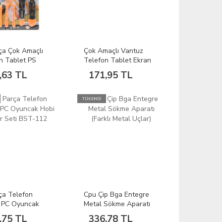
ça Çok Amaçlı
Çok Amaçlı Vantuz
n Tablet PS
Telefon Tablet Ekran
ook Laptop Açma
Kaporta Onarım
,63 TL
171,95 TL
 Seti JM-OP15
TÜKENDİ
ça Telefon
Cpu Çip Bga Entegre
 PC Oyuncak
Metal Sökme Aparatı
amir Seti BST-
(Farklı Metal Uçlar)
,75 TL
336,78 TL