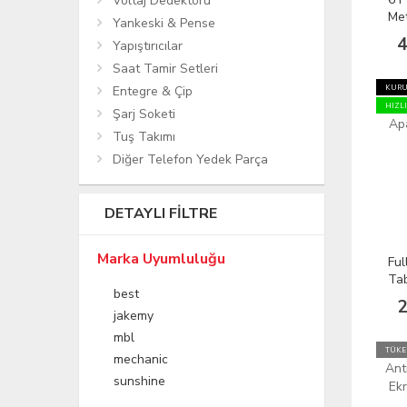
Voltaj Dedektörü
Met
Yankeski & Pense
Açm
4
Yapıştırıcılar
Yön
PS 
Saat Tamir Setleri
KURU
Entegre & Çip
HIZL
Şarj Soketi
Tuş Takımı
Diğer Telefon Yedek Parça
DETAYLI FILTRE
Marka Uyumluluğu
Ful
Ta
best
Aç
2
Bs
jakemy
mbl
TÜKE
mechanic
sunshine