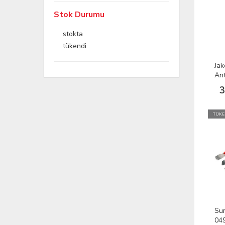
Stok Durumu
stokta
tükendi
Ja
Ant
Baş
3
Ara
TÜKE
Sun
04