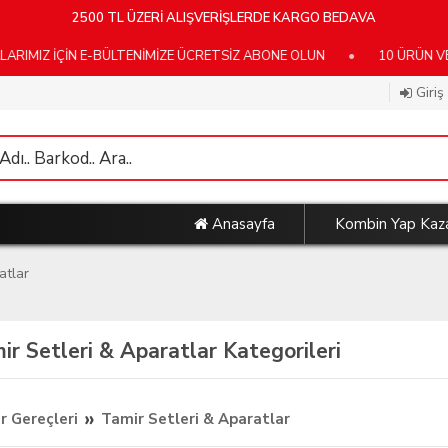
2500 TL ÜZERİ ALIŞVERİŞLERDE KARGO BEDAVA
ÇİN E-BÜLTENİMİZE ÜCRETSİZ ABONE OLUN
•
10 ÜRÜN VE ÜZERİ 
Giriş
Anasayfa
Kombin Yap Kaz
atlar
ir Setleri & Aparatlar Kategorileri
»
r Gereçleri
Tamir Setleri & Aparatlar