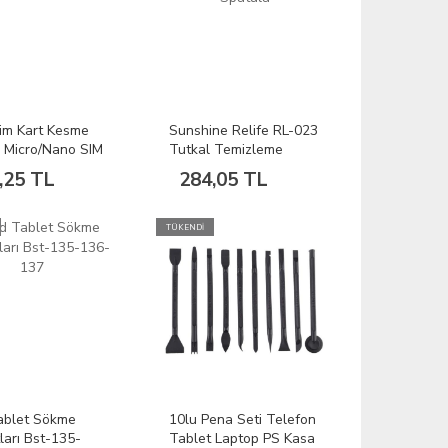
im Kart Kesme
Sunshine Relife RL-023
 Micro/Nano SIM
Tutkal Temizleme
utter
Ekran Oca Sökücü
,25 TL
284,05 TL
Spatula
TÜKENDİ
ablet Sökme
10lu Pena Seti Telefon
ları Bst-135-
Tablet Laptop PS Kasa