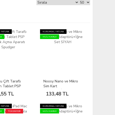
 FATURA
KURUMSAL FATURA
GO
HIZLI KARGO
 Çift Taraflı
Noosy Nano ve Mikro
n Tablet PSP
Sim Kart
Açma Aparatı
Adaptörü+İğne Set
,55 TL
133,48 TL
er
SİYAH
 FATURA
KURUMSAL FATURA
GO
TÜKENİYOR!
HIZLI KARGO