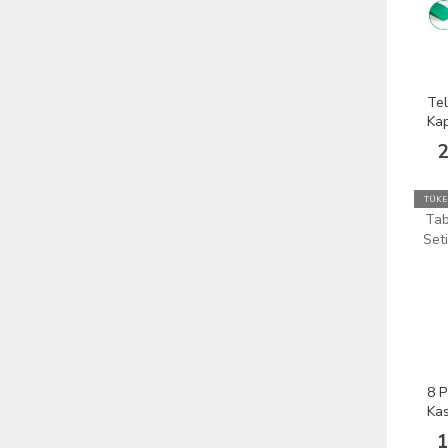
Tel
Ka
Tor
2
TÜKE
8 P
Kas
Ama
1