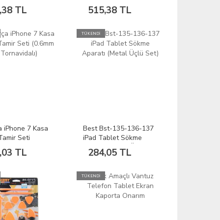
37
Ekran Açma Aparatı
,38 TL
515,38 TL
TÜKENDİ
a iPhone 7 Kasa
Best Bst-135-136-137
amir Seti
iPad Tablet Sökme
 Y Tornavidalı)
Aparatı (Metal Üçlü
,03 TL
284,05 TL
Set)
TÜKENDİ