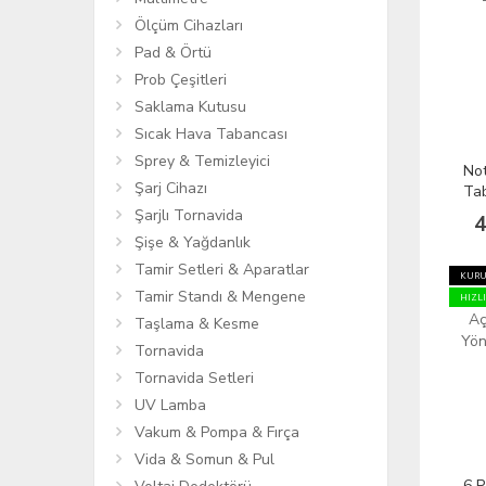
Ölçüm Cihazları
Pad & Örtü
Prob Çeşitleri
Saklama Kutusu
Sıcak Hava Tabancası
Sprey & Temizleyici
Not
Şarj Cihazı
Ta
Tam
Şarjlı Tornavida
4
Sp
Şişe & Yağdanlık
Tamir Setleri & Aparatlar
KURU
Tamir Standı & Mengene
HIZL
Taşlama & Kesme
Tornavida
Tornavida Setleri
UV Lamba
Vakum & Pompa & Fırça
Vida & Somun & Pul
6 P