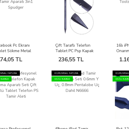
ebook Pc Ekranı
Çift Taraflı Telefon
16lı i
blet Sökme Metal
Tablet PC Psp Kapak
Onarım
ir Aparatı 3in1
Açma Aparatı Spudger
Tools 
74,05 TL
236,55 TL
1.1
udger
1090
MSAL FATURA
KURUMSAL FATURA
KURUMSAL
I KARGO
HIZLI KARGO
HIZLI KAR
arça Profesyonel
iPhone iPad Tamir
Bst-12