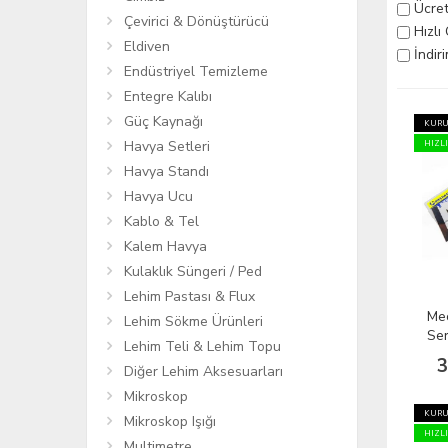
Ücret
Çevirici & Dönüştürücü
Hızlı
Eldiven
İndir
Endüstriyel Temizleme
Entegre Kalıbı
Güç Kaynağı
KURU
Havya Setleri
HIZL
Havya Standı
Havya Ucu
Kablo & Tel
Kalem Havya
Kulaklık Süngeri / Ped
Lehim Pastası & Flux
Me
Lehim Sökme Ürünleri
Ser
Lehim Teli & Lehim Topu
Oc
3
Diğer Lehim Aksesuarları
Sp
Mikroskop
KURU
Mikroskop Işığı
HIZL
Multimetre