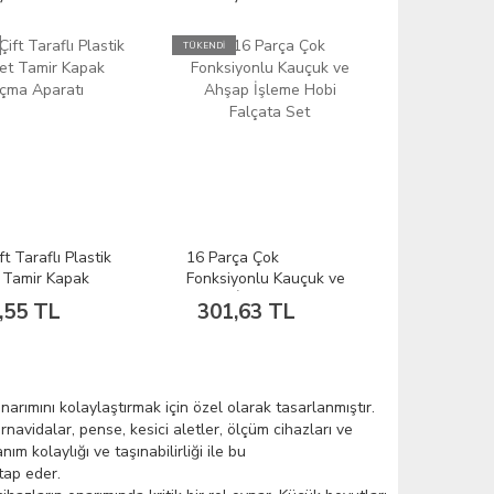
TÜKENDİ
ft Taraflı Plastik
16 Parça Çok
 Tamir Kapak
Fonksiyonlu Kauçuk ve
paratı
Ahşap İşleme Hobi
,55 TL
301,63 TL
Falçata Set
onarımını kolaylaştırmak için özel olarak tasarlanmıştır.
ornavidalar, pense, kesici aletler, ölçüm cihazları ve
ım kolaylığı ve taşınabilirliği ile bu
tap eder.