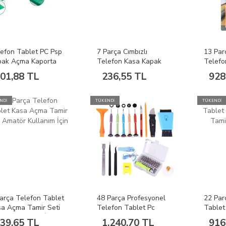
efon Tablet PC Psp
7 Parça Cımbızlı
13 Par
pak Açma Kaporta
Telefon Kasa Kapak
Telefo
pido Onarım Aparatı
Ekran Açma Tamir Seti
Noteb
01,88 TL
236,55 TL
928
Bst-588
Onarım
NDİ
TÜKENDİ
TÜKENDİ
arça Telefon Tablet
48 Parça Profesyonel
22 Par
a Açma Tamir Seti
Telefon Tablet Pc
Tablet
tör Kullanım İçin
Tornavida Tamir Seti
Hobi T
39,65 TL
1.240,70 TL
916