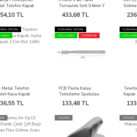
al Telefon Kapak
Tornavida Seti 0.6mm Y
Sökme 
a Aparatı Seti Çift
Uç, 0.8mm Pentalobe
Tarafl
54,10 TL
433,68 TL
236
lü Tablet Telefon
Uç Dahil N6666
Tamir Aleti
MSAL FATURA
KURUMSAL FATURA
KURUMSAL
I KARGO
HIZLI KARGO
TÜKENİYOR!
HIZLI KAR
l Metal Telefon
PCB Pasta Kalay
Telefo
blet Kasa Kapak
Temizleme Spatulası
Kapak 
ma Aparatı 17cm
Metal Açma Aparatı |
Esnek
36,55 TL
133,48 TL
133
t-148A
Profesyonel Teknik
Servis Aracı
NDİ
TÜKENDİ
TÜKENDİ