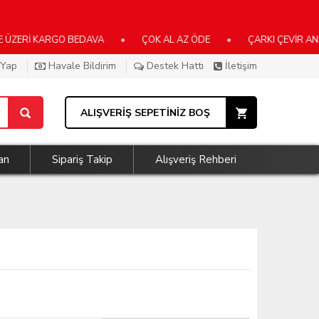
KARGO BEDAVA
•
ÇOK AL AZ ÖDE
•
ÇARKI ÇEVİR ANINDA KA
 Yap
Havale Bildirim
Destek Hattı
İletişim
ALIŞVERİŞ SEPETİNİZ BOŞ
an
Sipariş Takip
Alışveriş Rehberi