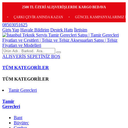
2500 TL ÜZERİ ALIŞVERİŞLERDE KARGO BEDAVA
ÇARKI ÇEVİR ANINDA KAZAN
•
GÜNCEL KAMPANYALARIMIZ İÇİN E-BÜ
08503051625
Giriş Yap
Havale Bildirim
Destek Hattı
İletişim
ALIŞVERİŞ SEPETİNİZ BOŞ
TÜM KATEGORİLER
TÜM KATEGORİLER
Tamir Gereçleri
Tamir
Gereçleri
Bant
Büyüteç
Cımbız