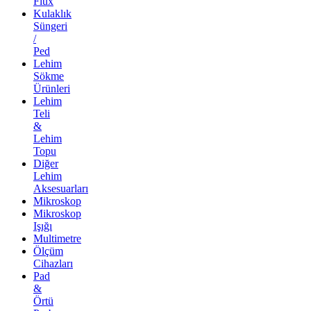
Flux
Kulaklık
Süngeri
/
Ped
Lehim
Sökme
Ürünleri
Lehim
Teli
&
Lehim
Topu
Diğer
Lehim
Aksesuarları
Mikroskop
Mikroskop
Işığı
Multimetre
Ölçüm
Cihazları
Pad
&
Örtü