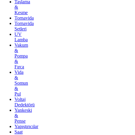
Taşlama
&
Kesme
Tornavida
Tornavida
Setleri
UV
Lamba
Vakum
&
Pompa
&
Fırça
Vida
&
Somun
&
Pul
Voltaj
Dedektörü
Yankeski
&
Pense
Yapıştırıcılar
Saat