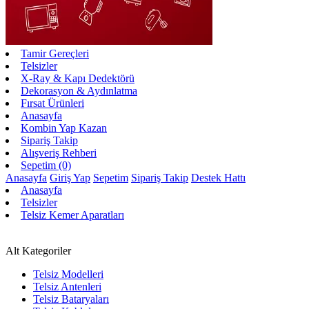
Tamir Gereçleri
Telsizler
X-Ray & Kapı Dedektörü
Dekorasyon & Aydınlatma
Fırsat Ürünleri
Anasayfa
Kombin Yap Kazan
Sipariş Takip
Alışveriş Rehberi
Sepetim (0)
Anasayfa
Giriş Yap
Sepetim
Sipariş Takip
Destek Hattı
Anasayfa
Telsizler
Telsiz Kemer Aparatları
Alt Kategoriler
Telsiz Modelleri
Telsiz Antenleri
Telsiz Bataryaları