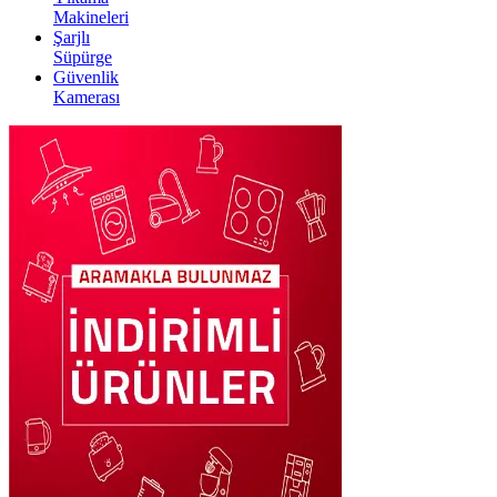
Makineleri
Şarjlı
Süpürge
Güvenlik
Kamerası