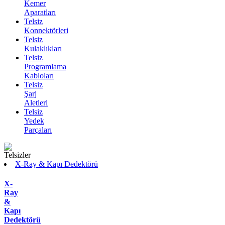
Kemer
Aparatları
Telsiz
Konnektörleri
Telsiz
Kulaklıkları
Telsiz
Programlama
Kabloları
Telsiz
Şarj
Aletleri
Telsiz
Yedek
Parçaları
X-Ray & Kapı Dedektörü
X-
Ray
&
Kapı
Dedektörü