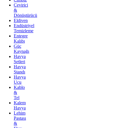
Çevirici
&
Dönüştürücü
Eldiven
Endüstriyel
Temizleme
Entegre
Kalıbı
Güç
Kaynağı
Havya
Setleri
Havya
Standı
Havya
Ucu
Kablo
&
Tel
Kalem
Havya
Lehim
Pastası
&