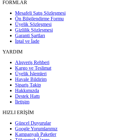
FORMLAR
Mesafeli Satış Sözleşmesi
Ön Bilgilendirme Formu
Üyelik Sözleşmesi
Gizlilik Sözleşmesi
Garanti Şartları
İptal ve İade
YARDIM
Alışveriş Rehberi
Kargo ve Teslimat
Üyelik İşlemleri
Havale Bildirim
Sipariş Takip
Hakkımızda
Destek Hattı
İletişim
HIZLI ERİŞİM
Güncel Duyurular
Google Yorumlarımız
Kampanyalı Paketler
Tükenmek Üzere