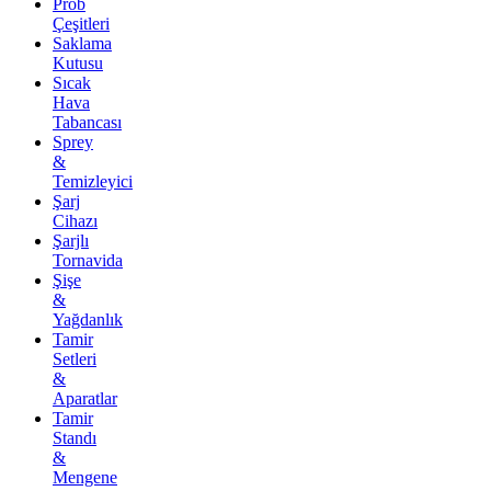
Prob
Çeşitleri
Saklama
Kutusu
Sıcak
Hava
Tabancası
Sprey
&
Temizleyici
Şarj
Cihazı
Şarjlı
Tornavida
Şişe
&
Yağdanlık
Tamir
Setleri
&
Aparatlar
Tamir
Standı
&
Mengene