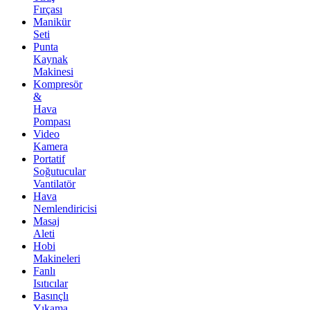
Fırçası
Manikür
Seti
Punta
Kaynak
Makinesi
Kompresör
&
Hava
Pompası
Video
Kamera
Portatif
Soğutucular
Vantilatör
Hava
Nemlendiricisi
Masaj
Aleti
Hobi
Makineleri
Fanlı
Isıtıcılar
Basınçlı
Yıkama