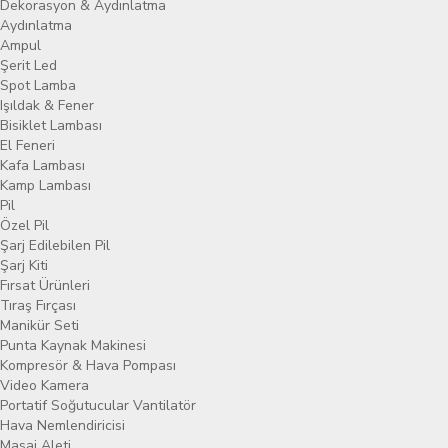
Dekorasyon & Aydınlatma
Aydınlatma
Ampul
Şerit Led
Spot Lamba
Işıldak & Fener
Bisiklet Lambası
El Feneri
Kafa Lambası
Kamp Lambası
Pil
Özel Pil
Şarj Edilebilen Pil
Şarj Kiti
Fırsat Ürünleri
Tıraş Fırçası
Manikür Seti
Punta Kaynak Makinesi
Kompresör & Hava Pompası
Video Kamera
Portatif Soğutucular Vantilatör
Hava Nemlendiricisi
Masaj Aleti