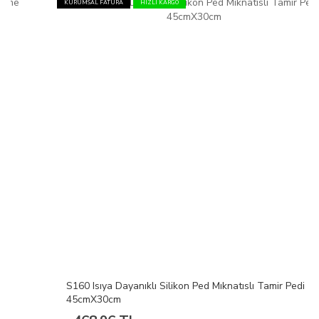
KURUMSAL FATURA
HIZLI KARGO
S160 Isıya Dayanıklı Silikon Ped Mıknatıslı Tamir Pedi
45cmX30cm