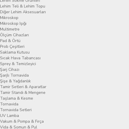
Lehim Sökme Ürünleri
Lehim Teli & Lehim Topu
Diğer Lehim Aksesuarları
Mikroskop
Mikroskop Işığı
Multimetre
Ölçüm Cihazları
Pad & Örtü
Prob Çeşitleri
Saklama Kutusu
Sıcak Hava Tabancası
Sprey & Temizleyici
Şarj Cihazı
Şarjlı Tornavida
Şişe & Yağdanlık
Tamir Setleri & Aparatlar
Tamir Standı & Mengene
Taşlama & Kesme
Tornavida
Tornavida Setleri
UV Lamba
Vakum & Pompa & Fırça
Vida & Somun & Pul