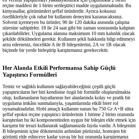
reçine maddesi ile 1 birim sertleştirici madde uygulanmaktadır. Bu
kimyasallar, görünümleri şeffaf ürünlerdir. Ayrıca kokusuz
özellikleriyle çok rahat bir kullanım deneyimi kazanacaksınız.
Solvent içermeyen bu ürünler, 90 ile 120 dakika arasında çalışma
süresine sahiptirler. 18 ile 24 saat gibi bir zaman sonrasında kalıptan
çıkarılabilirler. Uygulama alanına maksimum 10 mm kalınlık olacak
şekilde dökülmeleri gerekir. Kullanım şekli hakkında bilgi edinmeyi
arzu ederseniz, öncelikle A ile B bileşenlerini, 2A ve 1B olacak
biçimde bir yerde birleştirip karıştırmanız gerekecektir.
Her Alanda Etkili Performansa Sahip Güçlü
Yapıştırıcı Formülleri
Temiz ve sağlıklı kullanım sağlayabileceğiniz çeşitli güçlü
yapıştırıcıların her biri kendisine özgü bir formülle oluşturulmakta
olup, kullananların hayatlarının her alanlarında kolay ve pratik bir
uygulama imkânı sunmalarıyla, yaşamlarında etkili birer rol
oynamaktadırlar. Hobi amaçlı kullanım sunan bu 750 Gr A+B ultra
şeffaf epoksi reçine yapıştırıcı ürünlerinin 1 birime 2 birim oranında
karıştırılan bu iki komponentinden uygun bir bileşim elde etmek için
karışımı bir terazi kullanarak sağlamanızda fayda vardır. A bileşenini
B bileşeninin içine dökmenizin ardından pürüzsüz, homojen bir
görüntü elde edinceye kadar yavaş bir hız oranında karıştırmanız