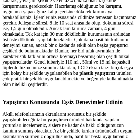
katarak, yavaş bir şekilde ve en az 4 dakika olacak şekilde
karıştırmanız gerekecektir. Hazırlamış olduğunuz bu karışımı,
uygulama yapacağınız kalıp içerisine dökerek kurumaya
bırakabilirsiniz. İşlemleriniz esnasında cildinize temastan kaçınmanız
gerekir. Jelleşme süresi, 8 ile 10 saat arasında olup, dokunma süresi
ise, 1,5 gün olmaktadır. Ancak tam kuruma zamanı, 4 gün
olmaktadır. Tek kat için 30 mm dökülebilir, kurumasının ardından
üst üste dökümler yapılabilmektedir. Çok daha basit bir kullanım
deneyimi sunan, ancak bir o kadar da etkili olan başka yapıştırıcı
çeşitleri de bulunmaktadır. Bunlar, her biri ufak ayrıntıları ile
karakteristik farklarını ortaya koymayı başarmış olan çeşitli tutkal
yapıştırıcılardır. Genel itibariyle 110 ml , 50ml ve 15 ml kapasiteli
tüplerde hizmetinize sunulmakta olan, LCD ekran tarzı birçok eşya
için kolay bir şekilde uygulanabilen bu
plastik yapıştırıcı
ürünleri
çok pratik bir şekilde uygulanabilmekte ve beğeniyle kullanılmakta
olan nitelikli çeşitlerdir.
Yapıştırıcı Konusunda Eşsiz Deneyimler Edinin
Akıllı telefonlarınızın ekranlarını sorunsuz bir şekilde
yapıştırabileceğiniz bu
yapıştırıcı
ürünleri hakkında yapılan
yorumları incelemeniz, sizlere ne kadar da haklı olduğumuzun
kanıtını sunmuş olacaktır. Az bir şekilde kırılan ürününüzün uygun
kısımlarına sürmeniz doğrultusunda, hafif bir baskı uygulamanız