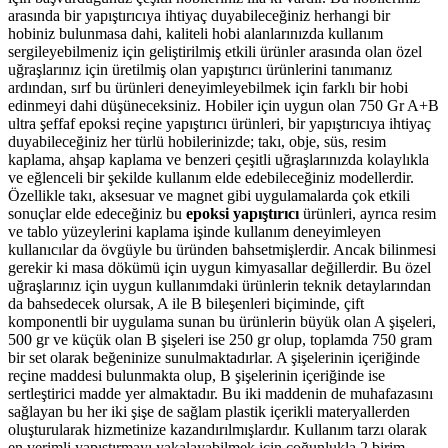
arasında bir yapıştırıcıya ihtiyaç duyabileceğiniz herhangi bir
hobiniz bulunmasa dahi, kaliteli hobi alanlarınızda kullanım
sergileyebilmeniz için geliştirilmiş etkili ürünler arasında olan özel
uğraşlarınız için üretilmiş olan yapıştırıcı ürünlerini tanımanız
ardından, sırf bu ürünleri deneyimleyebilmek için farklı bir hobi
edinmeyi dahi düşüneceksiniz. Hobiler için uygun olan 750 Gr A+B
ultra şeffaf epoksi reçine yapıştırıcı ürünleri, bir yapıştırıcıya ihtiyaç
duyabileceğiniz her türlü hobilerinizde; takı, obje, süs, resim
kaplama, ahşap kaplama ve benzeri çeşitli uğraşlarınızda kolaylıkla
ve eğlenceli bir şekilde kullanım elde edebileceğiniz modellerdir.
Özellikle takı, aksesuar ve magnet gibi uygulamalarda çok etkili
sonuçlar elde edeceğiniz bu
epoksi yapıştırıcı
ürünleri, ayrıca resim
ve tablo yüzeylerini kaplama işinde kullanım deneyimleyen
kullanıcılar da övgüyle bu üründen bahsetmişlerdir. Ancak bilinmesi
gerekir ki masa dökümü için uygun kimyasallar değillerdir. Bu özel
uğraşlarınız için uygun kullanımdaki ürünlerin teknik detaylarından
da bahsedecek olursak, A ile B bileşenleri biçiminde, çift
komponentli bir uygulama sunan bu ürünlerin büyük olan A şişeleri,
500 gr ve küçük olan B şişeleri ise 250 gr olup, toplamda 750 gram
bir set olarak beğeninize sunulmaktadırlar. A şişelerinin içeriğinde
reçine maddesi bulunmakta olup, B şişelerinin içeriğinde ise
sertleştirici madde yer almaktadır. Bu iki maddenin de muhafazasını
sağlayan bu her iki şişe de sağlam plastik içerikli materyallerden
oluşturularak hizmetinize kazandırılmışlardır. Kullanım tarzı olarak
en verimli yapıştırmayı yakalayabilmek için çoğunlukla 2 birim