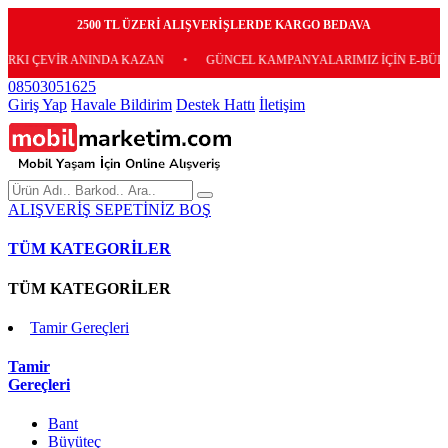
2500 TL ÜZERİ ALIŞVERİŞLERDE KARGO BEDAVA
İR ANINDA KAZAN
•
GÜNCEL KAMPANYALARIMIZ İÇİN E-BÜLTENİMİZE 
08503051625
Giriş Yap
Havale Bildirim
Destek Hattı
İletişim
ALIŞVERİŞ SEPETİNİZ BOŞ
TÜM KATEGORİLER
TÜM KATEGORİLER
Tamir Gereçleri
Tamir
Gereçleri
Bant
Büyüteç