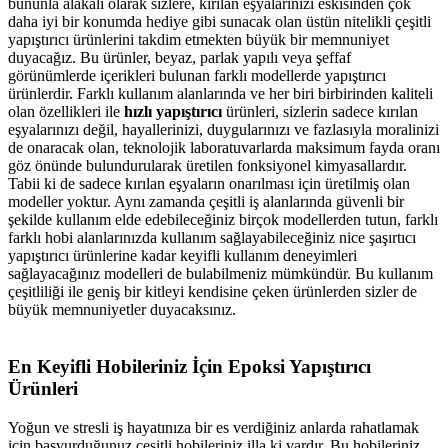
bununla alakalı olarak sizlere, kırılan eşyalarınızı eskisinden çok
daha iyi bir konumda hediye gibi sunacak olan üstün nitelikli çeşitli
yapıştırıcı ürünlerini takdim etmekten büyük bir memnuniyet
duyacağız. Bu ürünler, beyaz, parlak yapılı veya şeffaf
görünümlerde içerikleri bulunan farklı modellerde yapıştırıcı
ürünlerdir. Farklı kullanım alanlarında ve her biri birbirinden kaliteli
olan özellikleri ile
hızlı yapıştırıcı
ürünleri, sizlerin sadece kırılan
eşyalarınızı değil, hayallerinizi, duygularınızı ve fazlasıyla moralinizi
de onaracak olan, teknolojik laboratuvarlarda maksimum fayda oranı
göz önünde bulundurularak üretilen fonksiyonel kimyasallardır.
Tabii ki de sadece kırılan eşyaların onarılması için üretilmiş olan
modeller yoktur. Aynı zamanda çeşitli iş alanlarında güvenli bir
şekilde kullanım elde edebileceğiniz birçok modellerden tutun, farklı
farklı hobi alanlarınızda kullanım sağlayabileceğiniz nice şaşırtıcı
yapıştırıcı ürünlerine kadar keyifli kullanım deneyimleri
sağlayacağınız modelleri de bulabilmeniz mümkündür. Bu kullanım
çeşitliliği ile geniş bir kitleyi kendisine çeken ürünlerden sizler de
büyük memnuniyetler duyacaksınız.
En Keyifli Hobileriniz İçin Epoksi Yapıştırıcı
Ürünleri
Yoğun ve stresli iş hayatınıza bir es verdiğiniz anlarda rahatlamak
için başvurduğunuz çeşitli hobileriniz illa ki vardır. Bu hobileriniz