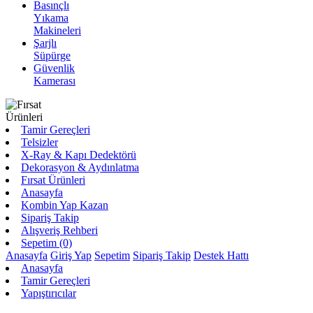
Basınçlı
Yıkama
Makineleri
Şarjlı
Süpürge
Güvenlik
Kamerası
Tamir Gereçleri
Telsizler
X-Ray & Kapı Dedektörü
Dekorasyon & Aydınlatma
Fırsat Ürünleri
Anasayfa
Kombin Yap Kazan
Sipariş Takip
Alışveriş Rehberi
Sepetim (0)
Anasayfa
Giriş Yap
Sepetim
Sipariş Takip
Destek Hattı
Anasayfa
Tamir Gereçleri
Yapıştırıcılar