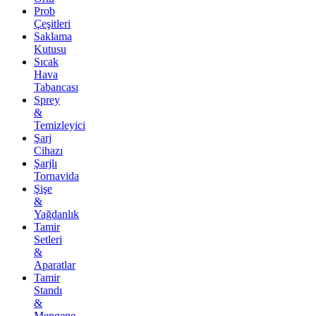
Prob
Çeşitleri
Saklama
Kutusu
Sıcak
Hava
Tabancası
Sprey
&
Temizleyici
Şarj
Cihazı
Şarjlı
Tornavida
Şişe
&
Yağdanlık
Tamir
Setleri
&
Aparatlar
Tamir
Standı
&
Mengene