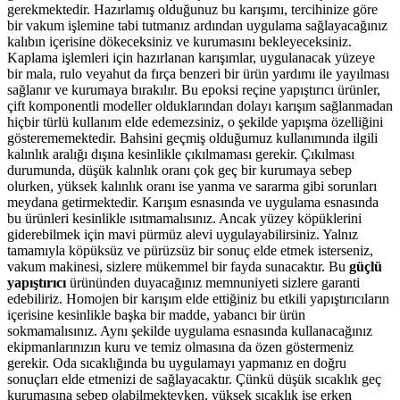
gerekmektedir. Hazırlamış olduğunuz bu karışımı, tercihinize göre
bir vakum işlemine tabi tutmanız ardından uygulama sağlayacağınız
kalıbın içerisine dökeceksiniz ve kurumasını bekleyeceksiniz.
Kaplama işlemleri için hazırlanan karışımlar, uygulanacak yüzeye
bir mala, rulo veyahut da fırça benzeri bir ürün yardımı ile yayılması
sağlanır ve kurumaya bırakılır. Bu epoksi reçine yapıştırıcı ürünler,
çift komponentli modeller olduklarından dolayı karışım sağlanmadan
hiçbir türlü kullanım elde edemezsiniz, o şekilde yapışma özelliğini
gösterememektedir. Bahsini geçmiş olduğumuz kullanımında ilgili
kalınlık aralığı dışına kesinlikle çıkılmaması gerekir. Çıkılması
durumunda, düşük kalınlık oranı çok geç bir kurumaya sebep
olurken, yüksek kalınlık oranı ise yanma ve sararma gibi sorunları
meydana getirmektedir. Karışım esnasında ve uygulama esnasında
bu ürünleri kesinlikle ısıtmamalısınız. Ancak yüzey köpüklerini
giderebilmek için mavi pürmüz alevi uygulayabilirsiniz. Yalnız
tamamıyla köpüksüz ve pürüzsüz bir sonuç elde etmek isterseniz,
vakum makinesi, sizlere mükemmel bir fayda sunacaktır. Bu
güçlü
yapıştırıcı
ürününden duyacağınız memnuniyeti sizlere garanti
edebiliriz. Homojen bir karışım elde ettiğiniz bu etkili yapıştırıcıların
içerisine kesinlikle başka bir madde, yabancı bir ürün
sokmamalısınız. Aynı şekilde uygulama esnasında kullanacağınız
ekipmanlarınızın kuru ve temiz olmasına da özen göstermeniz
gerekir. Oda sıcaklığında bu uygulamayı yapmanız en doğru
sonuçları elde etmenizi de sağlayacaktır. Çünkü düşük sıcaklık geç
kurumasına sebep olabilmekteyken, yüksek sıcaklık ise erken