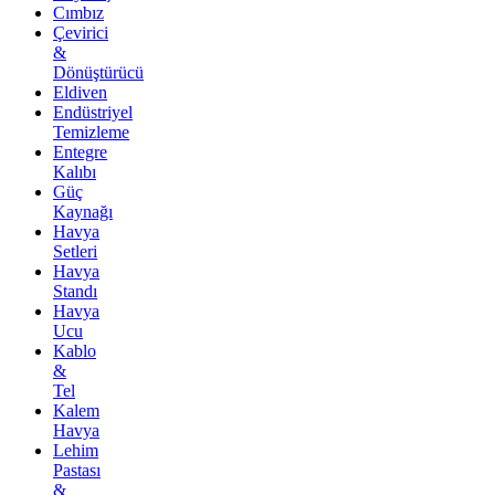
Cımbız
Çevirici
&
Dönüştürücü
Eldiven
Endüstriyel
Temizleme
Entegre
Kalıbı
Güç
Kaynağı
Havya
Setleri
Havya
Standı
Havya
Ucu
Kablo
&
Tel
Kalem
Havya
Lehim
Pastası
&