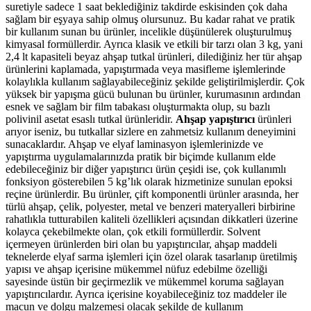
suretiyle sadece 1 saat beklediğiniz takdirde eskisinden çok daha
sağlam bir eşyaya sahip olmuş olursunuz. Bu kadar rahat ve pratik
bir kullanım sunan bu ürünler, incelikle düşünülerek oluşturulmuş
kimyasal formüllerdir. Ayrıca klasik ve etkili bir tarzı olan 3 kg, yani
2,4 lt kapasiteli beyaz ahşap tutkal ürünleri, dilediğiniz her tür ahşap
ürünlerini kaplamada, yapıştırmada veya masifleme işlemlerinde
kolaylıkla kullanım sağlayabileceğiniz şekilde geliştirilmişlerdir. Çok
yüksek bir yapışma gücü bulunan bu ürünler, kurumasının ardından
esnek ve sağlam bir film tabakası oluşturmakta olup, su bazlı
polivinil asetat esaslı tutkal ürünleridir.
Ahşap yapıştırıcı
ürünleri
arıyor iseniz, bu tutkallar sizlere en zahmetsiz kullanım deneyimini
sunacaklardır. Ahşap ve elyaf laminasyon işlemlerinizde ve
yapıştırma uygulamalarınızda pratik bir biçimde kullanım elde
edebileceğiniz bir diğer yapıştırıcı ürün çeşidi ise, çok kullanımlı
fonksiyon gösterebilen 5 kg’lık olarak hizmetinize sunulan epoksi
reçine ürünlerdir. Bu ürünler, çift komponentli ürünler arasında, her
türlü ahşap, çelik, polyester, metal ve benzeri materyalleri birbirine
rahatlıkla tutturabilen kaliteli özellikleri açısından dikkatleri üzerine
kolayca çekebilmekte olan, çok etkili formüllerdir. Solvent
içermeyen ürünlerden biri olan bu yapıştırıcılar, ahşap maddeli
teknelerde elyaf sarma işlemleri için özel olarak tasarlanıp üretilmiş
yapısı ve ahşap içerisine mükemmel nüfuz edebilme özelliği
sayesinde üstün bir geçirmezlik ve mükemmel koruma sağlayan
yapıştırıcılardır. Ayrıca içerisine koyabileceğiniz toz maddeler ile
macun ve dolgu malzemesi olacak şekilde de kullanım