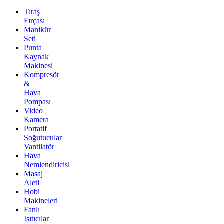
Tıraş
Fırçası
Manikür
Seti
Punta
Kaynak
Makinesi
Kompresör
&
Hava
Pompası
Video
Kamera
Portatif
Soğutucular
Vantilatör
Hava
Nemlendiricisi
Masaj
Aleti
Hobi
Makineleri
Fanlı
Isıtıcılar