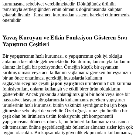
kurumasına sebebiyet verebilmektedir. Döktüğünüz ürünün
tamamıyla sertleştiğinden emin olmanız doğrultusunda kalıptan
çıkarabilirsiniz. Tamamen kurumadan sistemi hareket ettirmemeniz
önemlidir.
Yavaş Kuruyan ve Etkin Fonksiyon Gösteren Sıvı
Yapıştırıcı Çeşitleri
Bir yapıştırıcının hızlı kuruması, o yapıştırıcının çok iyi olduğu
anlamına kesinlikle gelmemektedir. Bu durum, tamamıyla kullanım
alnınız ile ilgili bir pozisyondur. Örneğin küçük bir eşyanızın
kırılmış olması veya acil kullanım sağlamanız gereken bir eşyanızın
bir an önce onarılması gerektiği hususlarda kullanım
sağlayabileceğiniz çeşitli
japon yapıştırıcı
ürünlerinin hızlı kuruma
fonksiyonları, onların kullanışlı ve etkili birer ürün olduklarını
gösterebilir. Ancak yukarıda anlattığımız gibi bir hobi veya ince bir
hassasiyet taşıyan uğraşlarınızda kullanmanız gereken yapıştırıcı
ürünlerinin hızlı kuruması bütün vaktinizi ayırdığınız bu işin boşa
gitmesine sebebiyet de verebilir. Özel uğraşlarınız için üretilen bir
çeşit olan bu ürünlerin üstün fonksiyonlu çift komponentli
yapıştırıcısına dönecek olursak, bu ürünleri kullanmanız esnasında
cilt temasının önüne geçebileceğiniz önlemler almanız sizler için çok
uygun olacaktır. Bu kapsamda iş güvenlik ekipmanları kullanmanız,