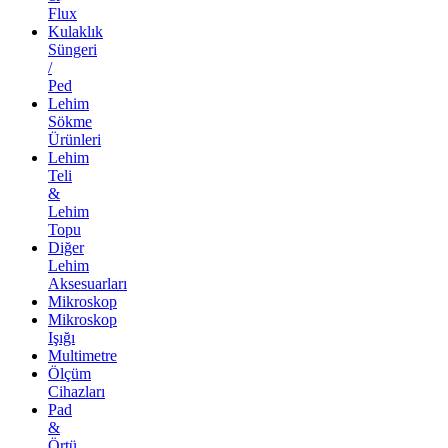
Flux
Kulaklık
Süngeri
/
Ped
Lehim
Sökme
Ürünleri
Lehim
Teli
&
Lehim
Topu
Diğer
Lehim
Aksesuarları
Mikroskop
Mikroskop
Işığı
Multimetre
Ölçüm
Cihazları
Pad
&
Örtü