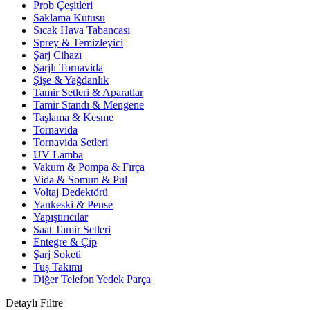
Prob Çeşitleri
Saklama Kutusu
Sıcak Hava Tabancası
Sprey & Temizleyici
Şarj Cihazı
Şarjlı Tornavida
Şişe & Yağdanlık
Tamir Setleri & Aparatlar
Tamir Standı & Mengene
Taşlama & Kesme
Tornavida
Tornavida Setleri
UV Lamba
Vakum & Pompa & Fırça
Vida & Somun & Pul
Voltaj Dedektörü
Yankeski & Pense
Yapıştırıcılar
Saat Tamir Setleri
Entegre & Çip
Şarj Soketi
Tuş Takımı
Diğer Telefon Yedek Parça
Detaylı Filtre