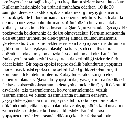
profesyonelce ve sağlıklı çalışma koşullarını sizlere kazandıracaktır.
Kullanım haricinizde bu ürünleri muhafaza ederken, 10 ile 30
santigrat derece sıcaklıkta açık alanda direkt güneş ışığına maruz
kalacak şekilde bulundurmamanızı önemle belirtiriz. Kapalı alanda
depolamanız veya bulundurmanız, ürününüzün her zaman daha
kullanışlı ve etkin halde kalmasını sağlar. Aynı zamanda ağzı açık bir
pozisyonda bekletmeniz de doğru olmayacaktır. Karışım sonucunda
elde ettiğiniz ürünleri de direkt güneş altında bulundurmamanız
gerekecektir. Uzun süre beklemelerde ambalaj içi sararma durumları
gibi sorunlarla karşılaşma olasılığına karşı, sadece ihtiyacınız
doğrultusunda alım yapmanızda fayda bulunmaktadır. Bu üstün
fonksiyonlara sahip etkili yapıştırıcılarla verimliliği sizler de fark
edeceksiniz. Bir başka epoksi reçine özellik bulunduran yapıştırıcı
modeli ise, kristal epoksi ultra şeffaf 1.250 gr.lık set olan bir çift
komponentli kaliteli ürünlerdir. Kolay bir şekilde karışım elde
etmenize olanak sağlayan bu yapıştırıcılar, yavaş kuruma özellikleri
ile hava kabarcığı oluşumunu adeta yok etmektedir. Çeşitli dekoratif
eşyalarda, takı tasarımlarında, kolye tasarımlarında, yüzük
tasarımlarında ve bilezik tasarımlarında kullanım deneyimi
yaşayabileceğiniz bu ürünleri, ayrıca biblo, orta boyutlarda obje
dökümlerinde, etiket kaplamalarında ve ahşap, kütük kaplamalarında
zahmetsiz bir biçimde kullana da bilirsiniz. Bu ürün,
sıvı
yapıştırıcı
modelleri arasında dikkat çeken bir farka sahiptir.