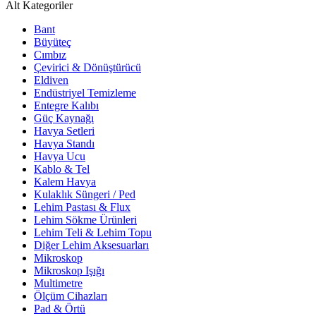
Alt Kategoriler
Bant
Büyüteç
Cımbız
Çevirici & Dönüştürücü
Eldiven
Endüstriyel Temizleme
Entegre Kalıbı
Güç Kaynağı
Havya Setleri
Havya Standı
Havya Ucu
Kablo & Tel
Kalem Havya
Kulaklık Süngeri / Ped
Lehim Pastası & Flux
Lehim Sökme Ürünleri
Lehim Teli & Lehim Topu
Diğer Lehim Aksesuarları
Mikroskop
Mikroskop Işığı
Multimetre
Ölçüm Cihazları
Pad & Örtü