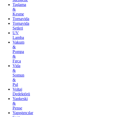
Taşlama
&
Kesme
Tornavida
Tornavida
Setleri
UV
Lamba
Vakum
&
Pompa
&
Fırça
Vida
&
Somun
&
Pul
Voltaj
Dedektörü
Yankeski
&
Pense
Yapıştırıcılar