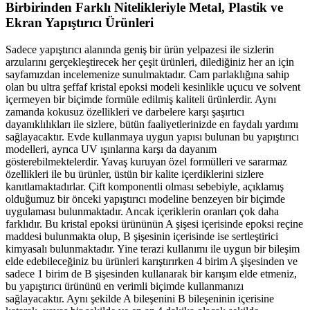
Birbirinden Farklı Nitelikleriyle Metal, Plastik ve
Ekran Yapıştırıcı Ürünleri
Sadece yapıştırıcı alanında geniş bir ürün yelpazesi ile sizlerin
arzularını gerçekleştirecek her çeşit ürünleri, dilediğiniz her an için
sayfamızdan incelemenize sunulmaktadır. Cam parlaklığına sahip
olan bu ultra şeffaf kristal epoksi modeli kesinlikle uçucu ve solvent
içermeyen bir biçimde formüle edilmiş kaliteli ürünlerdir. Aynı
zamanda kokusuz özellikleri ve darbelere karşı şaşırtıcı
dayanıklılıkları ile sizlere, bütün faaliyetlerinizde en faydalı yardımı
sağlayacaktır. Evde kullanmaya uygun yapısı bulunan bu yapıştırıcı
modelleri, ayrıca UV ışınlarına karşı da dayanım
gösterebilmektelerdir. Yavaş kuruyan özel formülleri ve sararmaz
özellikleri ile bu ürünler, üstün bir kalite içerdiklerini sizlere
kanıtlamaktadırlar. Çift komponentli olması sebebiyle, açıklamış
olduğumuz bir önceki yapıştırıcı modeline benzeyen bir biçimde
uygulaması bulunmaktadır. Ancak içeriklerin oranları çok daha
farklıdır. Bu kristal epoksi ürününün A şişesi içerisinde epoksi reçine
maddesi bulunmakta olup, B şişesinin içerisinde ise sertleştirici
kimyasalı bulunmaktadır. Yine terazi kullanımı ile uygun bir bileşim
elde edebileceğiniz bu ürünleri karıştırırken 4 birim A şişesinden ve
sadece 1 birim de B şişesinden kullanarak bir karışım elde etmeniz,
bu yapıştırıcı ürününü en verimli biçimde kullanmanızı
sağlayacaktır. Aynı şekilde A bileşenini B bileşeninin içerisine