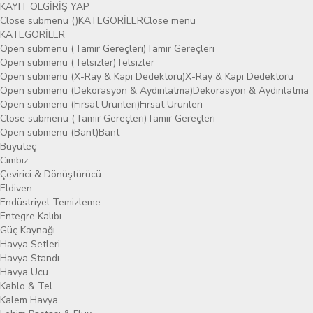
KAYIT OL
GİRİŞ YAP
Close submenu ()
KATEGORİLER
Close menu
KATEGORİLER
Open submenu (Tamir Gereçleri)
Tamir Gereçleri
Open submenu (Telsizler)
Telsizler
Open submenu (X-Ray & Kapı Dedektörü)
X-Ray & Kapı Dedektörü
Open submenu (Dekorasyon & Aydınlatma)
Dekorasyon & Aydınlatma
Open submenu (Fırsat Ürünleri)
Fırsat Ürünleri
Close submenu (Tamir Gereçleri)
Tamir Gereçleri
Open submenu (Bant)
Bant
Büyüteç
Cımbız
Çevirici & Dönüştürücü
Eldiven
Endüstriyel Temizleme
Entegre Kalıbı
Güç Kaynağı
Havya Setleri
Havya Standı
Havya Ucu
Kablo & Tel
Kalem Havya