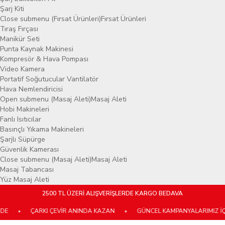
Şarj Kiti
Close submenu (Fırsat Ürünleri)
Fırsat Ürünleri
Tıraş Fırçası
Manikür Seti
Punta Kaynak Makinesi
Kompresör & Hava Pompası
Video Kamera
Portatif Soğutucular Vantilatör
Hava Nemlendiricisi
Open submenu (Masaj Aleti)
Masaj Aleti
Hobi Makineleri
Fanlı Isıtıcılar
Basınçlı Yıkama Makineleri
Şarjlı Süpürge
Güvenlik Kamerası
Close submenu (Masaj Aleti)
Masaj Aleti
Masaj Tabancası
Yüz Masaj Aleti
2500 TL ÜZERİ ALIŞVERİŞLERDE KARGO BEDAVA
•
ÇARKI ÇEVİR ANINDA KAZAN
•
GÜNCEL KAMPANYALARIMIZ İÇİN 