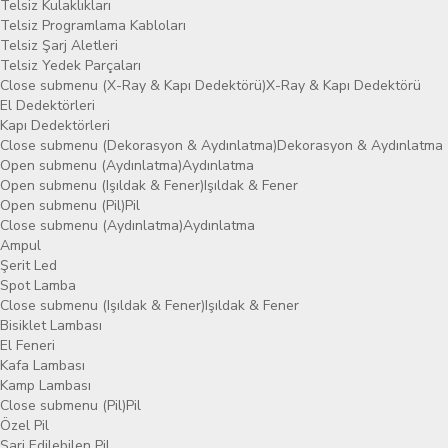
Telsiz Kulaklıkları
Telsiz Programlama Kabloları
Telsiz Şarj Aletleri
Telsiz Yedek Parçaları
Close submenu (X-Ray & Kapı Dedektörü)
X-Ray & Kapı Dedektörü
El Dedektörleri
Kapı Dedektörleri
Close submenu (Dekorasyon & Aydınlatma)
Dekorasyon & Aydınlatma
Open submenu (Aydınlatma)
Aydınlatma
Open submenu (Işıldak & Fener)
Işıldak & Fener
Open submenu (Pil)
Pil
Close submenu (Aydınlatma)
Aydınlatma
Ampul
Şerit Led
Spot Lamba
Close submenu (Işıldak & Fener)
Işıldak & Fener
Bisiklet Lambası
El Feneri
Kafa Lambası
Kamp Lambası
Close submenu (Pil)
Pil
Özel Pil
Şarj Edilebilen Pil