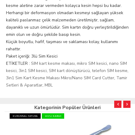
kesme aletine zarar vermeden kolayca kesin hepsi bu kadar.
Herhangi bir deformasyon olmadan kesmeyi sağlayan yüksek
kaliteli paslanmaz çelik malzemeden üretilmiştir, sağlam,
dayanıklı ve uzun ömürlüdür. Sim kartın doğru yerleştirildiğinden
emin olun ve doğru şekilde basıp kesin.
Küçük boyutlu, hafif, taşıması ve saklaması kolay, kullanımı
rahattır.
Paket içeriği: 3lü Sim Kesici
ETİKETLER :
SIM kart kesme makası
,
mikro SIM kesici
,
nano SIM
kesici
,
3in1 SIM kesici
,
SIM kart dönüştürücü
,
telefon SIM kesme
,
3in1 Sim Kart Kesme Makası Mikro/Nano SIM Card Cutter
,
Tamir
Setleri & Aparatlar
,
MBL
Kategorinin Popüler Ürünleri
KURUMSAL FATURA
HIZLI KARGO