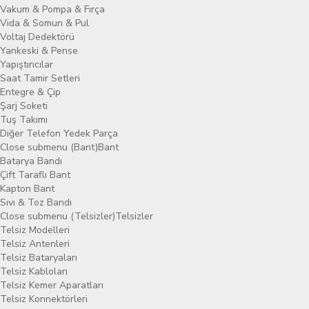
Vakum & Pompa & Fırça
Vida & Somun & Pul
Voltaj Dedektörü
Yankeski & Pense
Yapıştırıcılar
Saat Tamir Setleri
Entegre & Çip
Şarj Soketi
Tuş Takımı
Diğer Telefon Yedek Parça
Close submenu (Bant)
Bant
Batarya Bandı
Çift Taraflı Bant
Kapton Bant
Sıvı & Toz Bandı
Close submenu (Telsizler)
Telsizler
Telsiz Modelleri
Telsiz Antenleri
Telsiz Bataryaları
Telsiz Kabloları
Telsiz Kemer Aparatları
Telsiz Konnektörleri