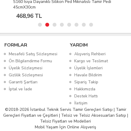
S160 Isıya Dayanıklı Silikon Ped Mıknatıslı Tamir Pedi
45cmX30cm
468,96 TL
FORMLAR
YARDIM
Mesafeli Satış Sözleşmesi
Alışveriş Rehberi
Ön Bilgilendirme Formu
Kargo ve Teslimat
Üyelik Sözleşmesi
Üyelik İşlemleri
Gizlilik Sözleşmesi
Havale Bildirim
Garanti Şartları
Sipariş Takip
İptal ve İade
Hakkımızda
Destek Hattı
İletişim
©2018-2026 İstanbul Teknik Servis Tamir Gereçleri Satışı | Tamir
Gereçleri Fiyatları ve Çeşitleri | Telsiz ve Telsiz Aksesuarları Satışı |
Telsiz Fiyatları ve Modelleri
Mobil Yaşam İçin Online Alışveriş