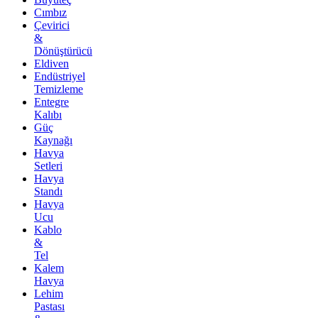
Cımbız
Çevirici
&
Dönüştürücü
Eldiven
Endüstriyel
Temizleme
Entegre
Kalıbı
Güç
Kaynağı
Havya
Setleri
Havya
Standı
Havya
Ucu
Kablo
&
Tel
Kalem
Havya
Lehim
Pastası