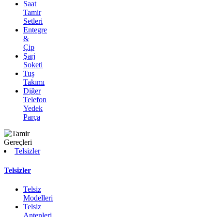
Saat
Tamir
Setleri
Entegre
&
Çip
Şarj
Soketi
Tuş
Takımı
Diğer
Telefon
Yedek
Parça
Telsizler
Telsizler
Telsiz
Modelleri
Telsiz
Antenleri