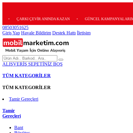
ÇARKI ÇEVİR ANINDA KAZAN
•
GÜNCEL KAMPANYALARIMIZ İÇİN 
08503051625
Giriş Yap
Havale Bildirim
Destek Hattı
İletişim
ALIŞVERİŞ SEPETİNİZ BOŞ
TÜM KATEGORİLER
TÜM KATEGORİLER
Tamir Gereçleri
Tamir
Gereçleri
Bant
Büyüteç