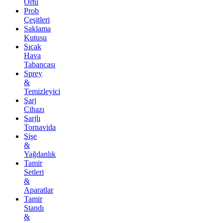
Örtü
Prob
Çeşitleri
Saklama
Kutusu
Sıcak
Hava
Tabancası
Sprey
&
Temizleyici
Şarj
Cihazı
Şarjlı
Tornavida
Şişe
&
Yağdanlık
Tamir
Setleri
&
Aparatlar
Tamir
Standı
&