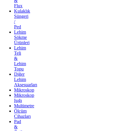
&
Flux
Kulaklık
Süngeri
/
Ped
Lehim
Sökme
Ürünleri
Lehim
Teli
&
Lehim
Topu
Diğer
Lehim
Aksesuarları
Mikroskop
Mikroskop
Işığı
Multimetre
Ölçüm
Cihazları
Pad
&