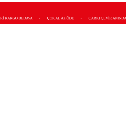
GO BEDAVA
•
ÇOK AL AZ ÖDE
•
ÇARKI ÇEVİR ANINDA KAZAN