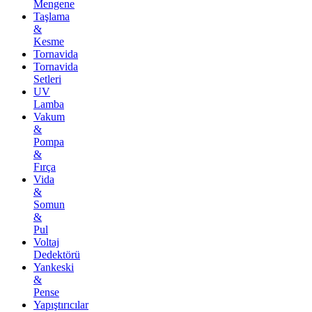
Mengene
Taşlama
&
Kesme
Tornavida
Tornavida
Setleri
UV
Lamba
Vakum
&
Pompa
&
Fırça
Vida
&
Somun
&
Pul
Voltaj
Dedektörü
Yankeski
&
Pense
Yapıştırıcılar