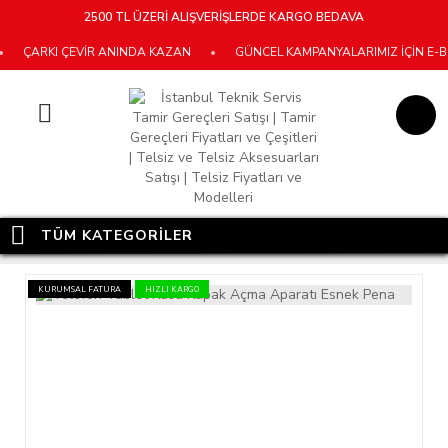
2500 TL ÜZERİ ALIŞVERİŞLERDE KARGO BEDAVA
ÇARKI ÇEVİR ANINDA KAZAN
•
GÜNCEL KAMPANYALARIMIZ İÇİN E-BÜL
TÜM KATEGORİLER
KURUMSAL FATURA
HIZLI KARGO