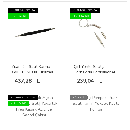
KURUMSAL FATURA
KURUMSAL FATURA
HIZLI KARGO
HIZLI KARGO
Yılan Dili Saat Kurma
Çift Yönlü Saatçi
Kolu Tij Susta Çıkarma
Tornavida Fonksiyonel
Aparatı SİYAH
Anahtarlık Düz Yıldız Uç
437,28 TL
239,04 TL
KURUMSAL FATURA
TÜKENDİ
HIZLI KARGO