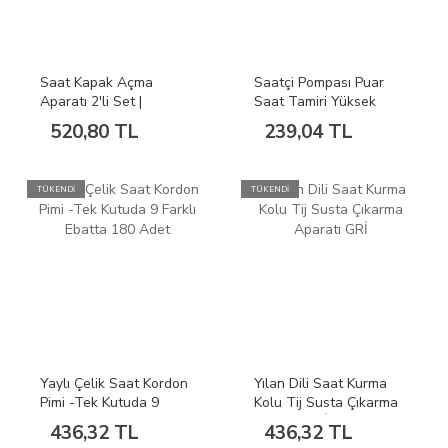
Saat Kapak Açma
Saatçi Pompası Puar
Aparatı 2'li Set |
Saat Tamiri Yüksek
Yuvarlak Pres Kapak
Kalite Pompa
520,80 TL
239,04 TL
Açıcı ve Saatçi Çakısı
TÜKENDİ
TÜKENDİ
Yaylı Çelik Saat Kordon
Yılan Dili Saat Kurma
Pimi -Tek Kutuda 9
Kolu Tij Susta Çıkarma
Farklı Ebatta 180 Adet
Aparatı GRİ
436,32 TL
436,32 TL