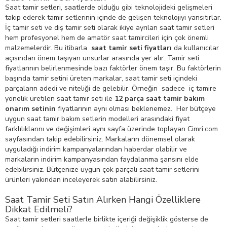
Saat tamir setleri, saatlerde olduğu gibi teknolojideki gelişmeleri
takip ederek tamir setlerinin içinde de gelişen teknolojiyi yansıtırlar.
İç tamir seti ve dış tamir seti olarak ikiye ayrılan saat tamir setleri
hem profesyonel hem de amatör saat tamircileri için çok önemli
malzemelerdir. Bu itibarla
saat tamir seti fiyatları
da kullanıcılar
açısından önem taşıyan unsurlar arasında yer alır. Tamir seti
fiyatlarının belirlenmesinde bazı faktörler önem taşır. Bu faktörlerin
başında tamir setini üreten markalar, saat tamir seti içindeki
parçaların adedi ve niteliği de gelebilir. Örneğin sadece iç tamire
yönelik üretilen saat tamir seti ile
12 parça saat tamir bakım
onarım setinin
fiyatlarının aynı olması beklenemez. Her bütçeye
uygun saat tamir bakım setlerin modelleri arasındaki fiyat
farklılıklarını ve değişimleri aynı sayfa üzerinde toplayan Cimri.com
sayfasından takip edebilirsiniz. Markaların dönemsel olarak
uyguladığı indirim kampanyalarından haberdar olabilir ve
markaların indirim kampanyasından faydalanma şansını elde
edebilirsiniz. Bütçenize uygun çok parçalı saat tamir setlerini
ürünleri yakından inceleyerek satın alabilirsiniz.
Saat Tamir Seti Satın Alırken Hangi Özelliklere
Dikkat Edilmeli?
Saat tamir setleri saatlerle birlikte içeriği değişiklik gösterse de