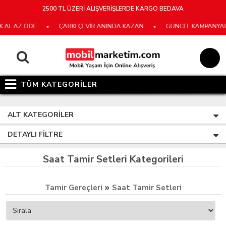
2500 TL ÜZERİ ALIŞVERİŞLERDE KARGO BEDAVA
AL AZ ÖDE
•
ÇARKI ÇEVİR ANINDA KAZAN
•
GÜNCEL KAMPANYALARI
TÜM KATEGORİLER
ALT KATEGORILER
DETAYLI FILTRE
Saat Tamir Setleri Kategorileri
»
Tamir Gereçleri
Saat Tamir Setleri