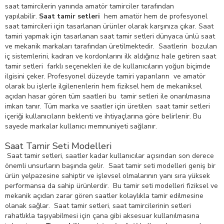
saat tamircilerin yanında amatör tamirciler tarafından
yapılabilir.
Saat tamir setleri
hem amatör hem de profesyonel
saat tamircileri için tasarlanan ürünler olarak karşınıza çıkar. Saat
tamiri yapmak için tasarlanan saat tamir setleri dünyaca ünlü saat
ve mekanik markaları tarafından üretilmektedir. Saatlerin bozulan
iç sistemlerini, kadran ve kordonlarını ilk aldığınız hale getiren saat
tamir setleri farklı seçenekleri ile de kullanıcıların yoğun biçimde
ilgisini çeker. Profesyonel düzeyde tamiri yapanların ve amatör
olarak bu işlerle ilgilenenlerin hem fiziksel hem de mekaniksel
açıdan hasar gören tüm saatleri bu tamir setleri ile onarılmasına
imkan tanır. Tüm marka ve saatler için üretilen saat tamir setleri
içeriği kullanıcıların beklenti ve ihtiyaçlarına göre belirlenir. Bu
sayede markalar kullanıcı memnuniyeti sağlanır.
Saat Tamir Seti Modelleri
Saat tamir setleri, saatler kadar kullanıcılar açısından son derece
önemli unsurların başında gelir. Saat tamir seti modelleri geniş bir
ürün yelpazesine sahiptir ve işlevsel olmalarının yanı sıra yüksek
performansa da sahip ürünlerdir. Bu tamir seti modelleri fiziksel ve
mekanik açıdan zarar gören saatler kolaylıkla tamir edilmesine
olanak sağlar. Saat tamir setleri, saat tamircilerinin setleri
rahatlıkla taşıyabilmesi için çana gibi aksesuar kullanılmasına