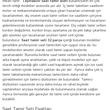
imkan tanır.
Taşınabilir saat tamir aleti
kullanıcıların en çok
tercih ettiği modeller arasında yer alır. İç tamir takımları saatlerin
motor ve mekanizmalarında ortaya çıkan hasarları onarmak için
tasarlanırken, dış onarım saat tamir setleri ise saatlerin çerçeve,
kadranlarında ve kordonlarında oluşan deformasyon ve hasarların
giderilmesinde kullanılmak üzere tasarlanır. Diş odaklı tamir setleri
kordon değiştirme, kordon boyu ayarlama ya da pim takıp çıkartma
gibi işlemler için tasarlanan ürünleri tamir seti içinde
bulundurur.
Saat tamir seti 12 parça
içeriği bulunan modeller
genellikle profesyonel saat tamircileri için uygun olsa da bu
modellerden amatör olarak saat tamiri yapan kişilerde
yararlanabilir. Bununla birlikte saat tamir setleri içinde bulunan
arka kapak açma anahtarları, çelik ve klipsli modeller için ayrı
olarak tasarlandığı gibi sabit saat kapaklarını açmak için ise saat
tamir setinin içinde tamirci çakıları da yer alır. Ayrıca daha çok iç
tamir takımlarında mekanizmayı tamircilerin daha rahat
görebilmeleri için tamirci dürbünleri de bulunabilir. Tamirci
dürbünleri sayesinde arıza daha kolay ve rahat biçimde
saptanırken arızaya müdahale de bulunmasına olanak sağlar.
Ayrıca tornavida gibi gereçler de tamir seti içinde kendisine yer
bulabilir.
Saat Tamir Seti Fiyatları