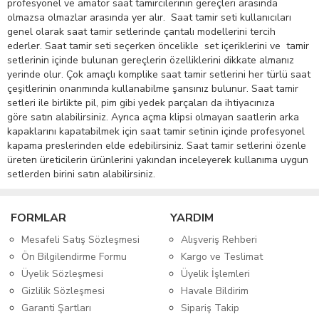
profesyonel ve amatör saat tamircilerinin gereçleri arasında
olmazsa olmazlar arasında yer alır. Saat tamir seti kullanıcıları
genel olarak saat tamir setlerinde çantalı modellerini tercih
ederler. Saat tamir seti seçerken öncelikle set içeriklerini ve tamir
setlerinin içinde bulunan gereçlerin özelliklerini dikkate almanız
yerinde olur. Çok amaçlı komplike saat tamir setlerini her türlü saat
çeşitlerinin onarımında kullanabilme şansınız bulunur. Saat tamir
setleri ile birlikte pil, pim gibi yedek parçaları da ihtiyacınıza
göre satın alabilirsiniz. Ayrıca açma klipsi olmayan saatlerin arka
kapaklarını kapatabilmek için saat tamir setinin içinde profesyonel
kapama preslerinden elde edebilirsiniz. Saat tamir setlerini özenle
üreten üreticilerin ürünlerini yakından inceleyerek kullanıma uygun
setlerden birini satın alabilirsiniz.
FORMLAR
YARDIM
Mesafeli Satış Sözleşmesi
Alışveriş Rehberi
Ön Bilgilendirme Formu
Kargo ve Teslimat
Üyelik Sözleşmesi
Üyelik İşlemleri
Gizlilik Sözleşmesi
Havale Bildirim
Garanti Şartları
Sipariş Takip