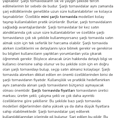
yapılabilir. Şarjlı tornavidaların sık ve yaygın şekilde tercih
edilmelerinin bir sebebi de budur. Şarjlı tornavidalar aynı zamanda
şarj edildiklerinde genellikle uzun süre kullanılabilirler ve kolayca
taşınabilirler. Özellikle
mini şarjlı tornavida
modelleri kolay
taşınıp kullanılabilen pratik ürünlerdir. Bunlar, şarjlı tornavidaların
sağladığı avantajlardandır. Şarjlı tornavidalar bir kez satın
alındıklarında çok uzun süre kullanılabilirler ve özellikle şarjlı
tornavidanızı çok sık şekilde kullanmıyorsanız şarjlı tornavida satın
almak sizin için tek seferlik bir harcama olabilir. Şarjlı tornavida
alırken özelliklerini ve detaylarını iyice bilmek gerekir ve gerekirse
bu bilgileri kullanıcıların yaptıkları yorumlardan yola çıkarak
öğrenmek gerekir. Böylece alınacak ürün hakkında detaylı bilgi ve
kullanıcı önerisine sahip olunur ve bu şekilde sizin için en doğru
olan şarjlı tornavidayı bulup, seçip satın almanız kolaylaşır. Şarjlı
tornavida alınırken dikkat edilen en önemli özelliklerinden birisi de
şarjlı tornavidanın fiyatıdır. Kullanışlılık ve pratiklik hedeflenirken
aynı zamanda alınan şarjlı tornavidanın bütçenizi aşmayacak
olması önemlidir.
Şarjlı tornavida fiyatları
tornavidanın üretici
markası, üretim şekli, çalışma şekli ve çok daha ayrıntılı
özelliklerine göre şekillenir. Bu şekilde bazı şarjlı tornavida
modelleri diğerlerinden daha yüksek ya da daha düşük fiyatlara
sahip olabilmektedir. Şarjlı tornavidalar şarj edilerek
kullanıldıklarından içlerinde pil bulunur. Şarj edilen bu pildir. Bu