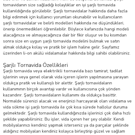
tornavidanın size sağladığı kolaylıklar en iyi şarjlı tornavida
kullanıldığında görülebilir. Şarjlı tornavidalar hakkında daha fazla
bilgi edinmek için kullanıcı yorumları okunabilir ve kullanıcıların
şarjlı tornavidalar ve belirli modelleri hakkında ne düşündükleri,
önerip önermedikleri öğrenilebilir. Böylece kafanızda hangi modeli
alacağınıza ve almayacağınıza dair bir fikir oluşur ve bu kısımdan
sonra size en uygun şarjlı tornavida modelini bulmak ve satın
almak oldukça kolay ve pratik bir işlem haline gelir. Sayfamız
üzerinden li-on akülü vidalamalar hakkında bilgi sahibi olabilirsiniz.
Şarjlı Tornavida Özellikleri
Şarjlı tornavida veya
elektrikli tornavida
bazı tamirat, tadilat
işlerinin veya genel olarak vida içeren işlerin yapılmasına yarayan
oldukça pratik ve kullanışlı bir alettir. Şarjlı tornavidaların
kullanımının birçok avantajı vardır ve kullanıcısına çok yönden
kazandırır. Şarjlı tornavidaların kullanımı da oldukça basittir.
Normalde sürenizi alacak ve enerjinizi harcayarak olan vidalama ve
vida sökme işi şarjlı tornavida ile çok kısa sürede hallolur duruma
gelmektedir. Şarjlı tornavida kullandığınızda işlerinizi çok daha hızlı
şekilde yapabilirsiniz. Bu işler, vida içeren her şey olabilir. Kendi
mobilyalarınızı kendiniz yapmak isterseniz ya da parçalar şeklinde
aldığınız mobilyaları kendiniz kolayca birleştirip güzel ve sağlam