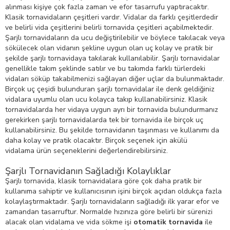
alınması kişiye çok fazla zaman ve efor tasarrufu yaptıracaktır.
Klasik tornavidaların çeşitleri vardır. Vidalar da farklı çeşitlerdedir
ve belirli vida çeşitlerini belirli tornavida çeşitleri açabilmektedir.
Şarjlı tornavidaların da ucu değiştirilebilir ve böylece takılacak veya
sökülecek olan vidanın şekline uygun olan uç kolay ve pratik bir
şekilde şarjlı tornavidaya takılarak kullanılabilir. Şarjlı tornavidalar
genellikle takım şeklinde satılır ve bu takımda farklı türlerdeki
vidaları söküp takabilmenizi sağlayan diğer uçlar da bulunmaktadır.
Birçok uç çeşidi bulunduran şarjlı tornavidalar ile denk geldiğiniz
vidalara uyumlu olan ucu kolayca takıp kullanabilirsiniz. Klasik
tornavidalarda her vidaya uygun ayrı bir tornavida bulundurmanız
gerekirken şarjlı tornavidalarda tek bir tornavida ile birçok uç
kullanabilirsiniz. Bu şekilde tornavidanın taşınması ve kullanımı da
daha kolay ve pratik olacaktır. Birçok seçenek için akülü
vidalama ürün seçeneklerini değerlendirebilirsiniz.
Şarjlı Tornavidanın Sağladığı Kolaylıklar
Şarjlı tornavida, klasik tornavidalara göre çok daha pratik bir
kullanıma sahiptir ve kullanıcısının işini birçok açıdan oldukça fazla
kolaylaştırmaktadır. Şarjlı tornavidaların sağladığı ilk yarar efor ve
zamandan tasarruftur. Normalde hızınıza göre belirli bir sürenizi
alacak olan vidalama ve vida sökme işi
otomatik tornavida
ile