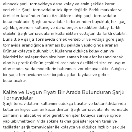
alınacak şarjlı tornavidaya daha kolay ve emin şekilde karar
verilebilir. Şarjlı tornavidalar tek tipte değildir. Farklı markalar ve
üreticiler tarafından farklı özelliklere sahip şarjlı tornavidalar
bulunmaktadır. Şarjlı tornavidalar birbirlerinden büyüklük, hız, güç,
ağırlık, görünüm, kullanış ve daha birçok özellikten dolayı farklı
olabilir. Şarjlı tornavidaların kullandıkları voltajları da farklı olabilir.
Buna
3.6 v şarjlı tornavida
örnek verilebilir ve voltaja göre şarjlı
tornavida arandığında araması bu şekilde yapıldığında aranan
ürünler kolayca bulunabilir. Kullanımı oldukça kolay olan ve
işlerinizi kolaylaştırırken size hem zaman hem efor kazandıracak
olan bu pratik ürünün çeşitleri arasından özellikleri size en uygun
olan model ya da modellerin bulunması zor olmayacaktır. Aldığınız
bir şarjlı tornavidanın size birçok açıdan faydası ve getirisi
bulunacaktır.
Kalite ve Uygun Fiyatı Bir Arada Bulunduran Şarjlı
Tornavidalar
Şarjlı tornavidaların kullanımı oldukça basittir ve kullanıldıklarında
kullanan kişiye zaman kazandırırlar. Şarjlı tornavidalar ile normalde
zamanınızı alacak ve efor gerektiren işler kolayca saniye içinde
yapılabilmektedir. Vida sökme takma gibi işler içeren tamir ve
tadilatlar şarjlı tornavidalar ile kolayca ve oldukça hızlı bir şekilde