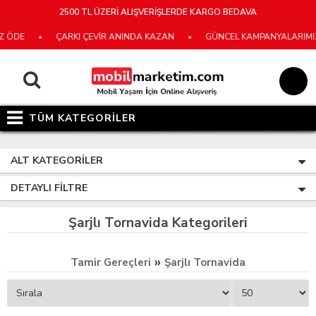
2500 TL ÜZERİ ALIŞVERİŞLERDE KARGO BEDAVA
E
•
ÇARKI ÇEVİR ANINDA KAZAN
•
GÜNCEL KAMPANYALARIMIZ İÇİ
TÜM KATEGORİLER
ALT KATEGORILER
DETAYLI FILTRE
Şarjlı Tornavida Kategorileri
»
Tamir Gereçleri
Şarjlı Tornavida