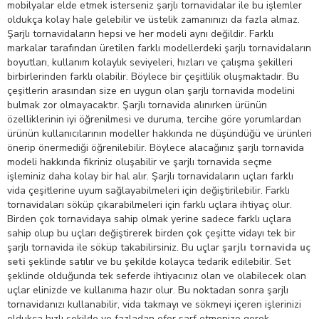
mobilyalar elde etmek isterseniz şarjlı tornavidalar ile bu işlemler
oldukça kolay hale gelebilir ve üstelik zamanınızı da fazla almaz.
Şarjlı tornavidaların hepsi ve her modeli aynı değildir. Farklı
markalar tarafından üretilen farklı modellerdeki şarjlı tornavidaların
boyutları, kullanım kolaylık seviyeleri, hızları ve çalışma şekilleri
birbirlerinden farklı olabilir. Böylece bir çeşitlilik oluşmaktadır. Bu
çeşitlerin arasından size en uygun olan şarjlı tornavida modelini
bulmak zor olmayacaktır. Şarjlı tornavida alınırken ürünün
özelliklerinin iyi öğrenilmesi ve duruma, tercihe göre yorumlardan
ürünün kullanıcılarının modeller hakkında ne düşündüğü ve ürünleri
önerip önermediği öğrenilebilir. Böylece alacağınız şarjlı tornavida
modeli hakkında fikriniz oluşabilir ve şarjlı tornavida seçme
işleminiz daha kolay bir hal alır. Şarjlı tornavidaların uçları farklı
vida çeşitlerine uyum sağlayabilmeleri için değiştirilebilir. Farklı
tornavidaları söküp çıkarabilmeleri için farklı uçlara ihtiyaç olur.
Birden çok tornavidaya sahip olmak yerine sadece farklı uçlara
sahip olup bu uçları değiştirerek birden çok çeşitte vidayı tek bir
şarjlı tornavida ile söküp takabilirsiniz. Bu uçlar
şarjlı tornavida uç
seti
şeklinde satılır ve bu şekilde kolayca tedarik edilebilir. Set
şeklinde olduğunda tek seferde ihtiyacınız olan ve olabilecek olan
uçlar elinizde ve kullanıma hazır olur. Bu noktadan sonra şarjlı
tornavidanızı kullanabilir, vida takmayı ve sökmeyi içeren işlerinizi
oldukça hızlı şekilde ve fazladan efor sarf etmenize gerek