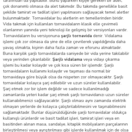
tarafından da yapılabilir. Bunu yaparken kişiye gereken bir adet,
çok donanımlı olmasa da alet takımıdır. Bu takımda genellikle basit
şekilde tamirat ve tadilat işleri yapılmasını sağlayacak temel aletler
bulunmaktadır. Tornavidalar bu aletlerin en temellerinden biridir.
Vida takmak için kullanılan tornavidaların klasik elle çevirmeli
olanlarının yanında yeni teknoloji ile gelişmiş bir versiyonları vardır.
Tornavidaların bu versiyonuna
şarjlı tornavida
denir. Vidalama
işlemi çok zor olmasa da yine de elle çevrilerek yapıldığında daha
yavaş olmakta, kişinin daha fazla zaman ve eforunu almaktadır.
Buna karşılık şarjlı tornavidalarda saniyede bir vida yerine takılabilir
veya yerinden çıkarılabilir.
Şarjlı vidalama
veya vidayı çıkarma
işlemi bu kadar kolaydır ve çok kısa süren bir işlemdir. Şarjlı
tornavidaların kullanımı kolaydır ve taşıması da normal bir
tornavidaya göre büyük olsa da nispeten zor olmayacaktır. Şarjlı
tornavidalar kolayca şarj edilebilir ve uzun süreler kullanılabilir.
Şarj etmek zor bir işlem değildir ve sadece kullanılmadığı
zamanlarda yeteri kadar şarj etmek şarjlı tornavidanızı uzun süreler
kullanabilmenizi sağlayacaktır. Şarjlı olması aynı zamanda elektrik
olmayan yerlerde de kolayca çalıştırılabilmesini ve taşınabilmesini
sağlamaktadır. Bunlar düşünüldüğünde şarjlı tornavidalar oldukça
kullanışlı ürünlerdir ve basit tadilat işleri, tamirat işleri veya en
basitinden alınan masa, sandalye, kitaplık mobilyaların parçalarının
birleştirilmesi veya ayrıştırılması gibi işlerde kullanılmak için de olsa