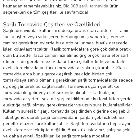
kalmadan tamamlayabilirsiniz.
Bic 008 şarjlı tornavida
ürün
seçenekleri de tüm çeşitleri ile sayfamızda!
Şarjlı Tornavida Çeşitleri ve Özellikleri
Şarjlı tornavidalar kullanımı oldukça pratik olan aletlerdir. Tamir,
tadilat işleri veya vida içeren herhangi bir iş yapan kişilerin ve
tamirat gerektiren evlerde bu aletin bulunması büyük derecede
işleri kolaylaştıracaktır. Klasik tornavidalara göre çok daha pratik
olan bu aletler fazla zamanınızı almadığı gibi çok fazla efor sarf
etmenizi de gerektirmez. Vidalar farklı şekillerdedir ve bu farklı
özelliklerdeki vidaları farklı tornavidalar söküp çıkarabilir. Klasik
tornavidalarda bunu gerçekleştirebilmek için birden çok
tornavidaya sahip olmanız gerekirken şarjlı tornavidalarda sadece
uç değiştirilerek bu sağlanabilir. Tornavida uçları genellikle
tornavida ile gelir veya set şeklinde alınabilir. Üstelik şarjlı
tornavidalar yeterli şekilde şarj edildiklerinde kullanıldıkları yerde
elektriğe bağlı olmayı gerektirmezler ve uzun süre kullanılabilirler.
Kullanım süresi bir şarjlı tornavida çeşidinden diğerine değişebilir
fakat genel olarak şarjlı tornavidaların şarjları çok hızlı bitmez,
genellikle uzun süre kullanılabilir. Şarjlı tornavidaların hepsi aynı
özelliklerde ve tek tipte değildir. Büyüklük, işlev, hız, çalışma şekli
ve daha ayrıntılı özellikleri ile şarjlı tornavida modelleri