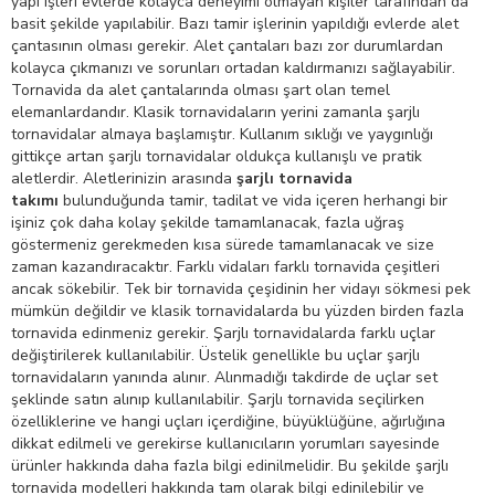
yapı işleri evlerde kolayca deneyimi olmayan kişiler tarafından da
basit şekilde yapılabilir. Bazı tamir işlerinin yapıldığı evlerde alet
çantasının olması gerekir. Alet çantaları bazı zor durumlardan
kolayca çıkmanızı ve sorunları ortadan kaldırmanızı sağlayabilir.
Tornavida da alet çantalarında olması şart olan temel
elemanlardandır. Klasik tornavidaların yerini zamanla şarjlı
tornavidalar almaya başlamıştır. Kullanım sıklığı ve yaygınlığı
gittikçe artan şarjlı tornavidalar oldukça kullanışlı ve pratik
aletlerdir. Aletlerinizin arasında
şarjlı tornavida
takımı
bulunduğunda tamir, tadilat ve vida içeren herhangi bir
işiniz çok daha kolay şekilde tamamlanacak, fazla uğraş
göstermeniz gerekmeden kısa sürede tamamlanacak ve size
zaman kazandıracaktır. Farklı vidaları farklı tornavida çeşitleri
ancak sökebilir. Tek bir tornavida çeşidinin her vidayı sökmesi pek
mümkün değildir ve klasik tornavidalarda bu yüzden birden fazla
tornavida edinmeniz gerekir. Şarjlı tornavidalarda farklı uçlar
değiştirilerek kullanılabilir. Üstelik genellikle bu uçlar şarjlı
tornavidaların yanında alınır. Alınmadığı takdirde de uçlar set
şeklinde satın alınıp kullanılabilir. Şarjlı tornavida seçilirken
özelliklerine ve hangi uçları içerdiğine, büyüklüğüne, ağırlığına
dikkat edilmeli ve gerekirse kullanıcıların yorumları sayesinde
ürünler hakkında daha fazla bilgi edinilmelidir. Bu şekilde şarjlı
tornavida modelleri hakkında tam olarak bilgi edinilebilir ve