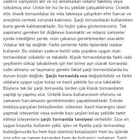
sadece saniyenizi alır ve siz anlamadan vidanız takılmış veya
sökülmüş olur. Üstün bir hız ile bu şekilde çalışabilirsiniz. Üstelik
elle, klasik tornavidalar ile vida takmaya çalışırken efor harcar ve
enerjinizi vermek zorunda kalırsınız. Şarjlı tornavidaları kullanırken
buna gerek kalmamaktadır. Siz hiçbir çaba göstermezsiniz. Tek
yapmanız gereken bir düğmeye basmaktır ve vidanız saniyeler
içinde istediğiniz yerde, sizin çabanızı gerektirmeden olacaktır.
Vidalar tek tip değildir. Farklı yerlerde farklı tiplerdeki vidalar
kullanılır. Bu vidaları sadece belirli vida çeşidine uygun olan
tornavidalar sökebilir ve takabilir. Klasik tornavidalarda farklı vida
çeşitlerini söküp takabilmek için her birine ayrı olarak tornavida
satın almanız ve taşımanız gerekir fakat şarjlı tornavidalarda bu
durum böyle değildir.
Şarjlı tornavida ucu
değiştirilebilir ve farklı
vidalara uygun uçlar kolay ve basit şekilde bu uca takılabilir.
Böylece tek bir şarjlı tornavida, birden çok klasik tornavidanın
yaptığı işi yapmış olur. Üstelik bunu kullanıcısının eforunu ve
zamanını harcamasını gerektirmeden yapabilmektedir. Evinde
mobilya parçaları birleştirenler, sökenler, basit marangoz işleri
yapmak isteyenler veya evinde bazı şeyleri kolay şekilde tamir
etmeyi isteyenlere
şarjlı tornavida tavsiyesi
verilebilir. Size en
uygun boyutta, kullanım şekli, işlev ve fiyatta şarjlı tornavidayı
bulduğunuzda bu hem bazı işlerinizi kolaylaştırır hem bu işlerde
size efor ve zaman kazandırır hem de bütçenizi zorlamaz. Şarjlı