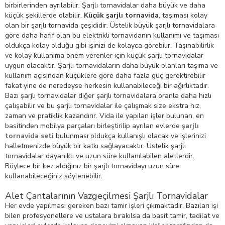
birbirlerinden ayrılabilir. Şarjlı tornavidalar daha büyük ve daha
küçük şekillerde olabilir.
Küçük şarjlı tornavida
, taşıması kolay
olan bir şarjlı tornavida çeşididir. Üstelik büyük şarjlı tornavidalara
göre daha hafif olan bu elektrikli tornavidanın kullanımı ve taşıması
oldukça kolay olduğu gibi işinizi de kolayca görebilir. Taşınabilirlik
ve kolay kullanıma önem verenler için küçük şarjlı tornavidalar
uygun olacaktır. Şarjlı tornavidaların daha büyük olanları taşıma ve
kullanım açısından küçüklere göre daha fazla güç gerektirebilir
fakat yine de neredeyse herkesin kullanabileceği bir ağırlıktadır.
Bazı şarjlı tornavidalar diğer şarjlı tornavidalara oranla daha hızlı
çalışabilir ve bu şarjlı tornavidalar ile çalışmak size ekstra hız,
zaman ve pratiklik kazandırır. Vida ile yapılan işler bulunan, en
basitinden mobilya parçaları birleştirilip ayrılan evlerde
şarjlı
tornavida seti
bulunması oldukça kullanışlı olacak ve işlerinizi
halletmenizde büyük bir katkı sağlayacaktır. Üstelik şarjlı
tornavidalar dayanıklı ve uzun süre kullanılabilen aletlerdir.
Böylece bir kez aldığınız bir şarjlı tornavidayı uzun süre
kullanabileceğiniz söylenebilir.
Alet Çantalarının Vazgeçilmesi Şarjlı Tornavidalar
Her evde yapılması gereken bazı tamir işleri çıkmaktadır. Bazıları işi
bilen profesyonellere ve ustalara bırakılsa da basit tamir, tadilat ve