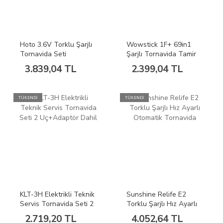
Hoto 3.6V Torklu Şarjlı
Wowstick 1F+ 69in1
Tornavida Seti
Şarjlı Tornavida Tamir
Seti Yeni Kutu Type-C
3.839,04 TL
2.399,04 TL
TÜKENDİ
TÜKENDİ
KLT-3H Elektrikli Teknik
Sunshine Relife E2
Servis Tornavida Seti 2
Torklu Şarjlı Hız Ayarlı
Uç+Adaptör Dahil
Otomatik Tornavida
2.719,20 TL
4.052,64 TL