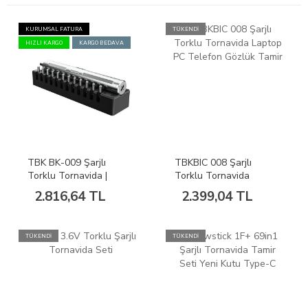
KURUMSAL FATURA
TÜKENDİ
HIZLI KARGO
KARGO BEDAVA
TBK BK-009 Şarjlı
TBKBIC 008 Şarjlı
Torklu Tornavida |
Torklu Tornavida
Telefon Tablet Laptop
Laptop PC Telefon
2.816,64 TL
2.399,04 TL
Tamir
Gözlük Tamir
TÜKENDİ
TÜKENDİ