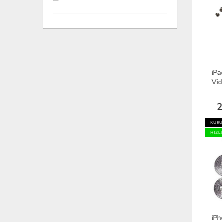
iPa
Vid
/ 
2
KURU
HIZL
iPh