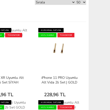
 FATURA
KURUMSAL FATURA
GO
TÜKENİYOR!
HIZLI KARGO
TÜKENİYOR!
 XR Uyumlu Alt
iPhone 11 PRO Uyumlu
li Set SİYAH
Alt Vida 2li Set | GOLD
,96 TL
228,96 TL
 FATURA
KURUMSAL FATURA
GO
HIZLI KARGO
TÜKENİYOR!