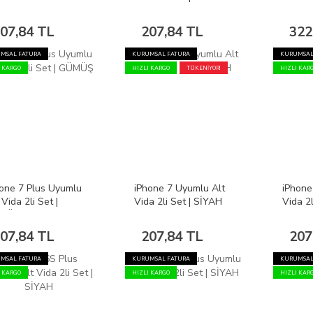
Dahil 
07,84 TL
207,84 TL
322
MSAL FATURA
KURUMSAL FATURA
KURUMSAL
I KARGO
HIZLI KARGO
TÜKENİYOR!
HIZLI KAR
one 7 Plus Uyumlu
iPhone 7 Uyumlu Alt
iPhone
 Vida 2li Set |
Vida 2li Set | SİYAH
Vida 2
MÜŞ
GOLD
07,84 TL
207,84 TL
207
MSAL FATURA
KURUMSAL FATURA
KURUMSAL
I KARGO
HIZLI KARGO
HIZLI KAR