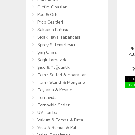
Ölçüm Cihazları
Pad & Örtü
Prob Çeşitleri
Saklama Kutusu
Sıcak Hava Tabancası
Sprey & Temizleyici
iP
Şarj Cihazı
Alt
Şarjlı Tornavida
GÜ
Şişe & Yağdanlık
2
Tamir Setleri & Aparatlar
KURU
Tamir Standı & Mengene
HIZL
Taşlama & Kesme
Tornavida
Tornavida Setleri
UV Lamba
Vakum & Pompa & Fırça
Vida & Somun & Pul