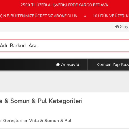
2500 TL ÜZERİ ALIŞVERİŞLERDE KARGO BEDAVA
ÜLTENİMİZE ÜCRETSİZ ABONE OLUN
•
10 ÜRÜN VE ÜZERİ KARGO B
Giriş
Anasayfa
Kombin Yap Kaz
a & Somun & Pul Kategorileri
»
r Gereçleri
Vida & Somun & Pul