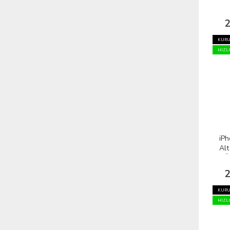
2
KURU
HIZL
iPh
Alt
GÜ
2
KURU
HIZL