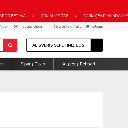
EDAVA
•
ÇOK AL AZ ÖDE
•
ÇARKI ÇEVİR ANINDA KAZAN
•
 Yap
Havale Bildirim
Destek Hattı
İletişim
ALIŞVERİŞ SEPETİNİZ BOŞ
an
Sipariş Takip
Alışveriş Rehberi