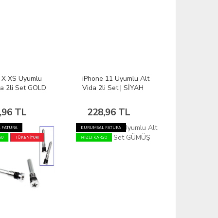
 X XS Uyumlu
iPhone 11 Uyumlu Alt
da 2li Set GOLD
Vida 2li Set | SİYAH
,96 TL
228,96 TL
 FATURA
KURUMSAL FATURA
GO
TÜKENİYOR!
HIZLI KARGO