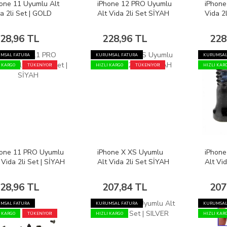
one 11 Uyumlu Alt
iPhone 12 PRO Uyumlu
iPhone
a 2li Set | GOLD
Alt Vida 2li Set SİYAH
Vida 2l
28,96 TL
228,96 TL
228
MSAL FATURA
KURUMSAL FATURA
KURUMSAL
I KARGO
TÜKENİYOR!
HIZLI KARGO
TÜKENİYOR!
HIZLI KAR
hone 11 PRO Uyumlu
iPhone X XS Uyumlu
iPhone
 Vida 2li Set | SİYAH
Alt Vida 2li Set SİYAH
Alt Vid
28,96 TL
207,84 TL
207
MSAL FATURA
KURUMSAL FATURA
KURUMSAL
I KARGO
TÜKENİYOR!
HIZLI KARGO
HIZLI KAR