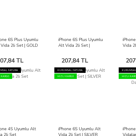
one 6S Plus Uyumlu
iPhone 6S Plus Uyumlu
iPhone
 Vida 2li Set | GOLD
Alt Vida 2li Set |
Vida 2
SILVER
07,84 TL
207,84 TL
207
MSAL FATURA
KURUMSAL FATURA
KURUMSAL
I KARGO
HIZLI KARGO
HIZLI KAR
one 4S Uyumlu Alt
iPhone 6S Uyumlu Alt
iPhone
a 2li Set
Vida 2li Set | SILVER
Vidalar