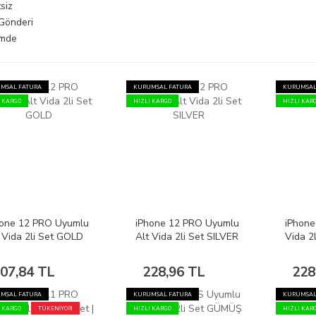
siz
 Gönderi
imde
MSAL FATURA
KURUMSAL FATURA
KURUMSAL
I KARGO
HIZLI KARGO
HIZLI KAR
hone 12 PRO Uyumlu
iPhone 12 PRO Uyumlu
iPhone
 Vida 2li Set GOLD
Alt Vida 2li Set SILVER
Vida 2
07,84 TL
228,96 TL
228
MSAL FATURA
KURUMSAL FATURA
KURUMSAL
I KARGO
TÜKENİYOR!
HIZLI KARGO
HIZLI KAR