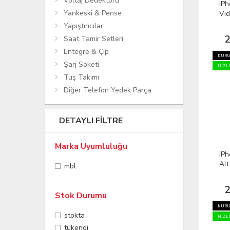
Voltaj Dedektörü
iPh
Yankeski & Pense
Vid
Yapıştırıcılar
2
Saat Tamir Setleri
Entegre & Çip
KURU
Şarj Soketi
HIZL
Tuş Takımı
Diğer Telefon Yedek Parça
DETAYLI FILTRE
Marka Uyumluluğu
iP
Alt
mbl
2
Stok Durumu
KURU
stokta
HIZL
tükendi