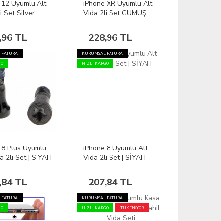
 12 Uyumlu Alt
iPhone XR Uyumlu Alt
i Set Silver
Vida 2li Set GÜMÜŞ
,96 TL
228,96 TL
 FATURA
KURUMSAL FATURA
GO
HIZLI KARGO
 8 Plus Uyumlu
iPhone 8 Uyumlu Alt
a 2li Set | SİYAH
Vida 2li Set | SİYAH
,84 TL
207,84 TL
 FATURA
KURUMSAL FATURA
GO
HIZLI KARGO
TÜKENİYOR!