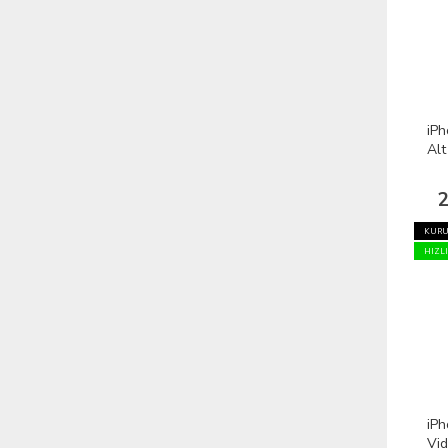
iPh
Alt
2
KURU
HIZL
iPh
Vid