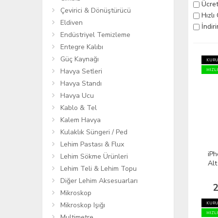
Ücret
Çevirici & Dönüştürücü
Hızlı
Eldiven
İndir
Endüstriyel Temizleme
Entegre Kalıbı
Güç Kaynağı
KURU
Havya Setleri
HIZL
Havya Standı
Havya Ucu
Kablo & Tel
Kalem Havya
Kulaklık Süngeri / Ped
Lehim Pastası & Flux
iP
Lehim Sökme Ürünleri
Alt
Lehim Teli & Lehim Topu
Diğer Lehim Aksesuarları
2
Mikroskop
KURU
Mikroskop Işığı
HIZL
Multimetre