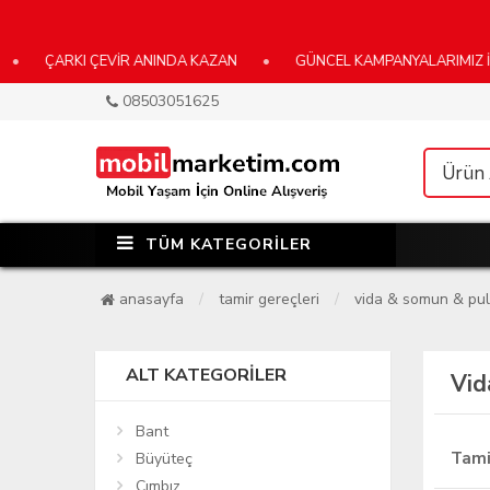
RKI ÇEVİR ANINDA KAZAN
•
GÜNCEL KAMPANYALARIMIZ İÇİN E-B
08503051625
TÜM KATEGORİLER
anasayfa
tamir gereçleri
vida & somun & pul
ALT KATEGORILER
Vid
Bant
Tami
Büyüteç
Cımbız