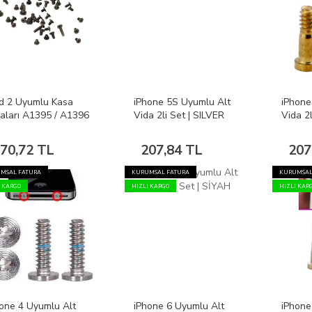
d 2 Uyumlu Kasa
iPhone 5S Uyumlu Alt
iPhone
aları A1395 / A1396
Vida 2li Set | SILVER
Vida 2
A1397
70,72 TL
207,84 TL
207
MSAL FATURA
KURUMSAL FATURA
KURUMSAL
I KARGO
HIZLI KARGO
HIZLI KAR
one 4 Uyumlu Alt
iPhone 6 Uyumlu Alt
iPhone