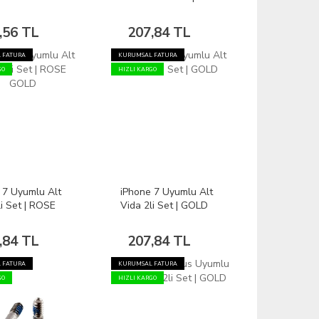
Vida Seti
GOLD
,56 TL
207,84 TL
 FATURA
KURUMSAL FATURA
GO
HIZLI KARGO
 7 Uyumlu Alt
iPhone 7 Uyumlu Alt
li Set | ROSE
Vida 2li Set | GOLD
,84 TL
207,84 TL
 FATURA
KURUMSAL FATURA
GO
HIZLI KARGO