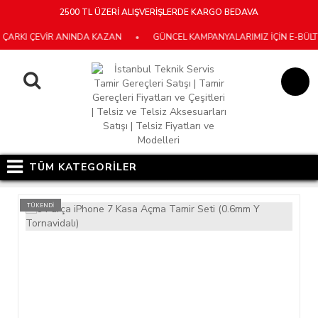
2500 TL ÜZERİ ALIŞVERİŞLERDE KARGO BEDAVA
RKI ÇEVİR ANINDA KAZAN
•
GÜNCEL KAMPANYALARIMIZ İÇİN E-BÜLTEN
TÜM KATEGORİLER
TÜKENDİ