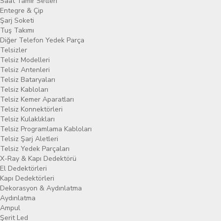
Saat Tamir Setleri
Entegre & Çip
Şarj Soketi
Tuş Takımı
Diğer Telefon Yedek Parça
Telsizler
Telsiz Modelleri
Telsiz Antenleri
Telsiz Bataryaları
Telsiz Kabloları
Telsiz Kemer Aparatları
Telsiz Konnektörleri
Telsiz Kulaklıkları
Telsiz Programlama Kabloları
Telsiz Şarj Aletleri
Telsiz Yedek Parçaları
X-Ray & Kapı Dedektörü
El Dedektörleri
Kapı Dedektörleri
Dekorasyon & Aydınlatma
Aydınlatma
Ampul
Şerit Led