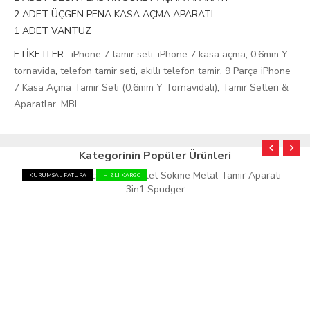
2 ADET ÜÇGEN PENA KASA AÇMA APARATI
1 ADET VANTUZ
ETİKETLER :
iPhone 7 tamir seti
,
iPhone 7 kasa açma
,
0.6mm Y
tornavida
,
telefon tamir seti
,
akıllı telefon tamir
,
9 Parça iPhone
7 Kasa Açma Tamir Seti (0.6mm Y Tornavidalı)
,
Tamir Setleri &
Aparatlar
,
MBL
Kategorinin Popüler Ürünleri
KURUMSAL FATURA
HIZLI KARGO