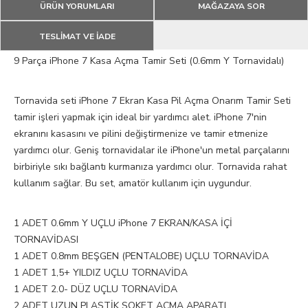
ÜRÜN YORUMLARI
MAĞAZAYA SOR
TESLİMAT VE İADE
9 Parça iPhone 7 Kasa Açma Tamir Seti (0.6mm Y Tornavidalı)
Tornavida seti iPhone 7 Ekran Kasa Pil Açma Onarım Tamir Seti
tamir işleri yapmak için ideal bir yardımcı alet. iPhone 7'nin
ekranını kasasını ve pilini değiştirmenize ve tamir etmenize
yardımcı olur. Geniş tornavidalar ile iPhone'un metal parçalarını
birbiriyle sıkı bağlantı kurmanıza yardımcı olur. Tornavida rahat
kullanım sağlar. Bu set, amatör kullanım için uygundur.
1 ADET 0.6mm Y UÇLU iPhone 7 EKRAN/KASA İÇİ
TORNAVİDASI
1 ADET 0.8mm BEŞGEN (PENTALOBE) UÇLU TORNAVİDA
1 ADET 1,5+ YILDIZ UÇLU TORNAVİDA
1 ADET 2.0- DÜZ UÇLU TORNAVİDA
2 ADET UZUN PLASTİK SOKET AÇMA APARATI