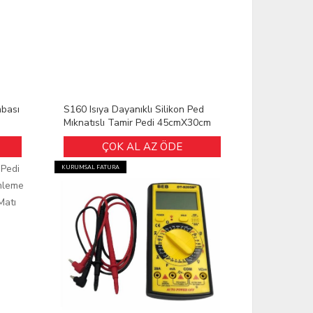
mbası
S160 Isıya Dayanıklı Silikon Ped
Mıknatıslı Tamir Pedi 45cmX30cm
ÇOK AL AZ ÖDE
KURUMSAL FATURA