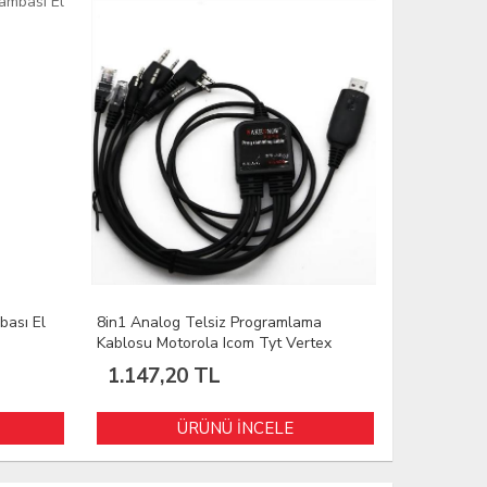
sı El
8in1 Analog Telsiz Programlama
Restoran Kaf
Kablosu Motorola Icom Tyt Vertex
Telsizi Type-C
Profesyonel F
1.147,20 TL
1.399,00
ÜRÜNÜ İNCELE
Ü