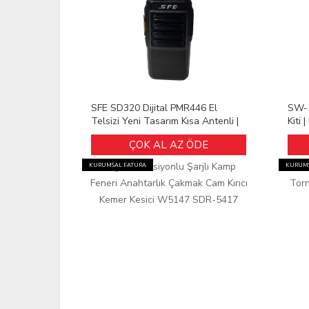
SFE SD320 Dijital PMR446 El
SW-1
Telsizi Yeni Tasarım Kısa Antenli |
Kiti 
Şarjlı Profesyonel Haberleşme
ÇOK AL AZ ÖDE
Cihazı
KURUMSAL FATURA
KURUMS