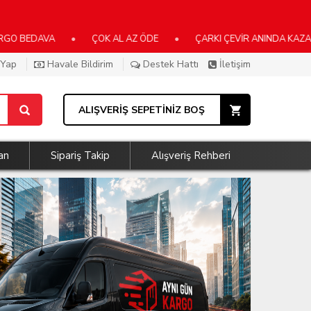
VA
•
ÇOK AL AZ ÖDE
•
ÇARKI ÇEVİR ANINDA KAZAN
•
 Yap
Havale Bildirim
Destek Hattı
İletişim
ALIŞVERİŞ SEPETİNİZ BOŞ
an
Sipariş Takip
Alışveriş Rehberi