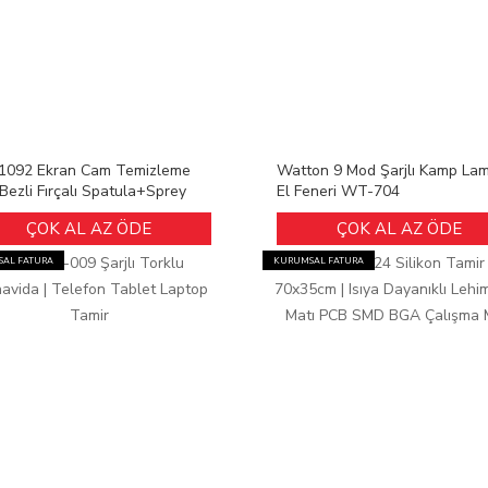
092 Ekran Cam Temizleme
Watton 9 Mod Şarjlı Kamp La
| Bezli Fırçalı Spatula+Sprey
El Feneri WT-704
ÇOK AL AZ ÖDE
ÇOK AL AZ ÖDE
AL FATURA
KURUMSAL FATURA