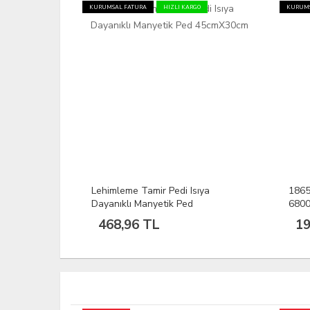
KURUMSAL FATURA
HIZLI KARGO
KURUMS
Lehimleme Tamir Pedi Isıya
18650
Dayanıklı Manyetik Ped
680
45cmX30cm
468,96 TL
19