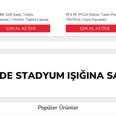
BK-009 Şarjlı Torklu
RF4 RF-PO24 Silikon Tamir Pe
avida | Telefon Tablet Laptop
70x35cm | Isıya Dayanıklı
r
Lehimleme Matı PCB SMD BG
ÇOK AL AZ ÖDE
ÇOK AL AZ ÖDE
Çalışma Matı
Popüler Ürünler