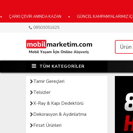
 ÇEVİR ANINDA KAZAN
•
GÜNCEL KAMPANYALARIMIZ İÇİN E-BÜLTE
08503051625
TÜM KATEGORİLER
Tamir Gereçleri
Telsizler
X-Ray & Kapı Dedektörü
Dekorasyon & Aydınlatma
Fırsat Ürünleri