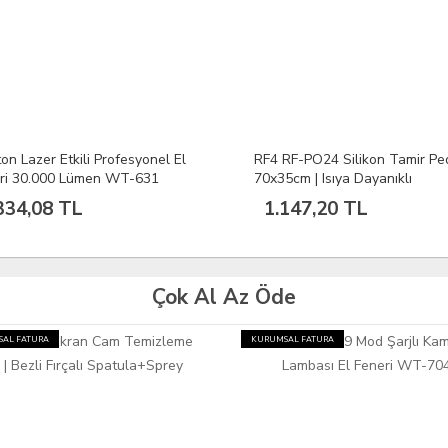
on Lazer Etkili Profesyonel El
RF4 RF-PO24 Silikon Tamir Pe
ri 30.000 Lümen WT-631
70x35cm | Isıya Dayanıklı
Lehimleme Matı PCB SMD BG
334,08 TL
1.147,20 TL
Çalışma Matı
Çok Al Az Öde
AL FATURA
KURUMSAL FATURA