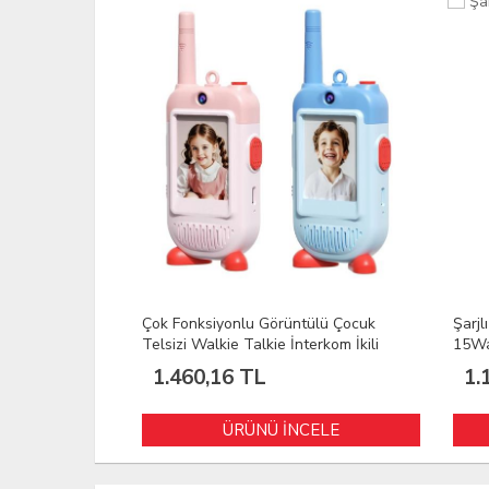
r Pedi
Çok Fonksiyonlu Görüntülü Çocuk
Şarjlı 
 Lehimleme
Telsizi Walkie Talkie İnterkom İkili
15Wat
a Matı
Paket
1.460,16 TL
1.1
LE
ÜRÜNÜ İNCELE