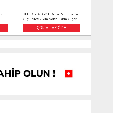
di
BEB DT-9205M+ Dijital Multimetre
Ölçü Aleti Akım Voltaj Ohm Ölçer
A
ÇOK AL AZ ÖDE