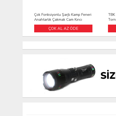
Çok Fonksiyonlu Şarjlı Kamp Feneri
TBK 
Anahtarlık Çakmak Cam Kırıcı
Torn
Kemer Kesici W5147 SDR-5417
Tami
ÇOK AL AZ ÖDE