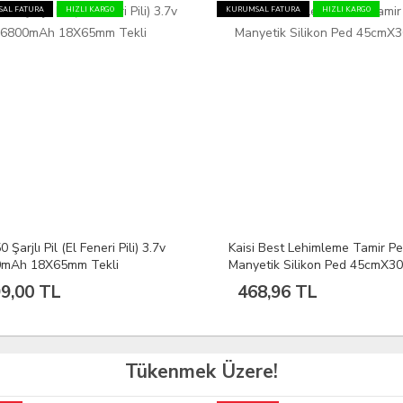
AL FATURA
HIZLI KARGO
KURUMSAL FATURA
HIZLI KARGO
 Şarjlı Pil (El Feneri Pili) 3.7v
Kaisi Best Lehimleme Tamir Pe
0mAh 18X65mm Tekli
Manyetik Silikon Ped 45cmX3
9,00 TL
468,96 TL
Tükenmek Üzere!