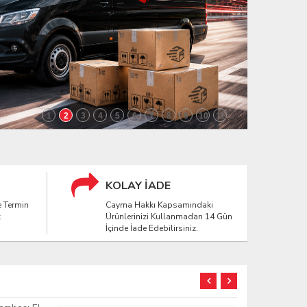
1
2
3
4
5
6
7
8
9
10
11
KOLAY İADE
e Termin
Cayma Hakkı Kapsamındaki
k
Ürünlerinizi Kullanmadan 14 Gün
İçinde İade Edebilirsiniz.