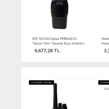
SFE SD320 Dijital PMR446 El
Watt
Telsizi Yeni Tasarım Kısa Antenli |
Fene
Şarjlı Profesyonel Haberleşme
6.677,28 TL
3.
Cihazı
KURUMSAL FATURA
KURUMS