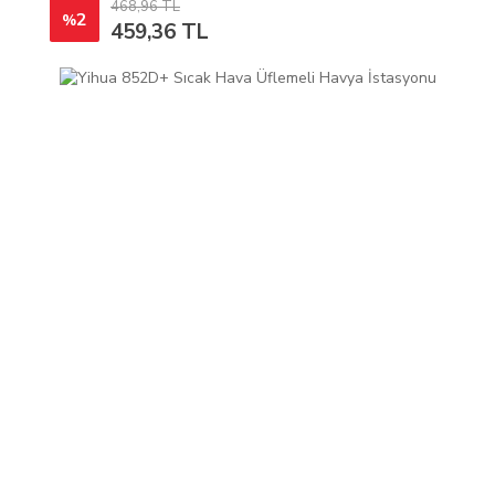
468,96 TL
2
%
459,36 TL