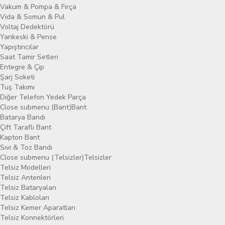
Vakum & Pompa & Fırça
Vida & Somun & Pul
Voltaj Dedektörü
Yankeski & Pense
Yapıştırıcılar
Saat Tamir Setleri
Entegre & Çip
Şarj Soketi
Tuş Takımı
Diğer Telefon Yedek Parça
Close submenu (Bant)
Bant
Batarya Bandı
Çift Taraflı Bant
Kapton Bant
Sıvı & Toz Bandı
Close submenu (Telsizler)
Telsizler
Telsiz Modelleri
Telsiz Antenleri
Telsiz Bataryaları
Telsiz Kabloları
Telsiz Kemer Aparatları
Telsiz Konnektörleri