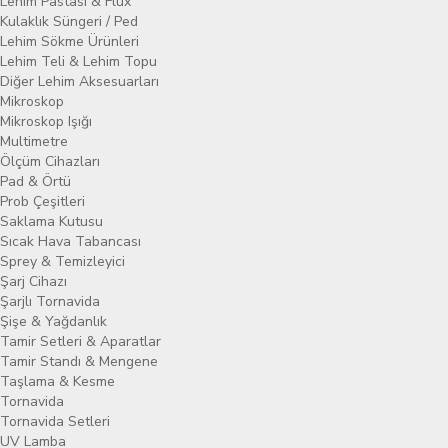
Lehim Pastası & Flux
Kulaklık Süngeri / Ped
Lehim Sökme Ürünleri
Lehim Teli & Lehim Topu
Diğer Lehim Aksesuarları
Mikroskop
Mikroskop Işığı
Multimetre
Ölçüm Cihazları
Pad & Örtü
Prob Çeşitleri
Saklama Kutusu
Sıcak Hava Tabancası
Sprey & Temizleyici
Şarj Cihazı
Şarjlı Tornavida
Şişe & Yağdanlık
Tamir Setleri & Aparatlar
Tamir Standı & Mengene
Taşlama & Kesme
Tornavida
Tornavida Setleri
UV Lamba