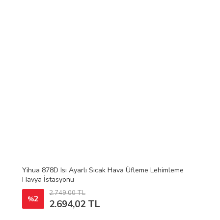
Yihua 878D Isı Ayarlı Sıcak Hava Üfleme Lehimleme
Havya İstasyonu
2.749,00 TL
2
%
2.694,02 TL