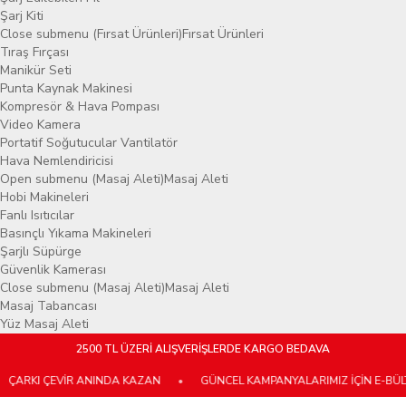
Şarj Kiti
Close submenu (Fırsat Ürünleri)
Fırsat Ürünleri
Tıraş Fırçası
Manikür Seti
Punta Kaynak Makinesi
Kompresör & Hava Pompası
Video Kamera
Portatif Soğutucular Vantilatör
Hava Nemlendiricisi
Open submenu (Masaj Aleti)
Masaj Aleti
Hobi Makineleri
Fanlı Isıtıcılar
Basınçlı Yıkama Makineleri
Şarjlı Süpürge
Güvenlik Kamerası
Close submenu (Masaj Aleti)
Masaj Aleti
Masaj Tabancası
Yüz Masaj Aleti
2500 TL ÜZERİ ALIŞVERİŞLERDE KARGO BEDAVA
ÇEVİR ANINDA KAZAN
•
GÜNCEL KAMPANYALARIMIZ İÇİN E-BÜLTENİMİZE