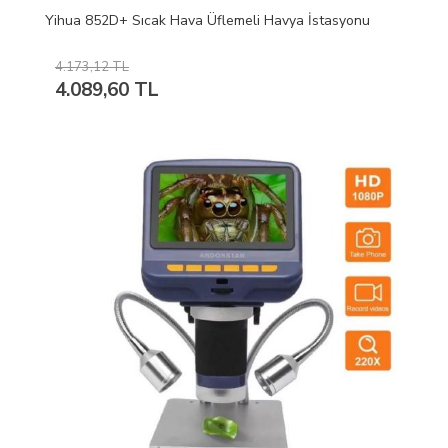
Yihua 852D+ Sıcak Hava Üflemeli Havya İstasyonu
4.173,12 TL
4.089,60 TL