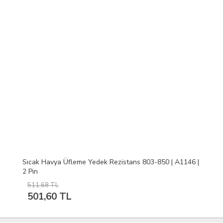
Sıcak Havya Üfleme Yedek Rezistans 803-850 | A1146 |
2 Pin
511,68 TL
501,60 TL