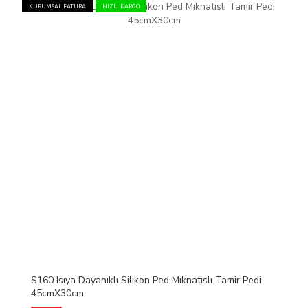
KURUMSAL FATURA
HIZLI KARGO
S160 Isıya Dayanıklı Silikon Ped Mıknatıslı Tamir Pedi
45cmX30cm