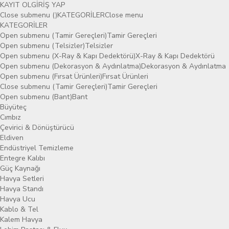
KAYIT OL
GİRİŞ YAP
Close submenu ()
KATEGORİLER
Close menu
KATEGORİLER
Open submenu (Tamir Gereçleri)
Tamir Gereçleri
Open submenu (Telsizler)
Telsizler
Open submenu (X-Ray & Kapı Dedektörü)
X-Ray & Kapı Dedektörü
Open submenu (Dekorasyon & Aydınlatma)
Dekorasyon & Aydınlatma
Open submenu (Fırsat Ürünleri)
Fırsat Ürünleri
Close submenu (Tamir Gereçleri)
Tamir Gereçleri
Open submenu (Bant)
Bant
Büyüteç
Cımbız
Çevirici & Dönüştürücü
Eldiven
Endüstriyel Temizleme
Entegre Kalıbı
Güç Kaynağı
Havya Setleri
Havya Standı
Havya Ucu
Kablo & Tel
Kalem Havya