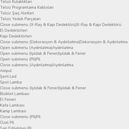
Telsiz Kulaklıkları
Telsiz Programlama Kabloları
Telsiz Şarj Aletleri
Telsiz Yedek Parçaları
Close submenu (X-Ray & Kapı Dedektörü)
X-Ray & Kapı Dedektörü
El Dedektörleri
Kapı Dedektörleri
Close submenu (Dekorasyon & Aydınlatma)
Dekorasyon & Aydınlatma
Open submenu (Aydınlatma)
Aydınlatma
Open submenu (Işıldak & Fener)
Işıldak & Fener
Open submenu (Pil)
Pil
Close submenu (Aydınlatma)
Aydınlatma
Ampul
Şerit Led
Spot Lamba
Close submenu (Işıldak & Fener)
Işıldak & Fener
Bisiklet Lambası
El Feneri
Kafa Lambası
Kamp Lambası
Close submenu (Pil)
Pil
Özel Pil
Şarj Edilebilen Pil