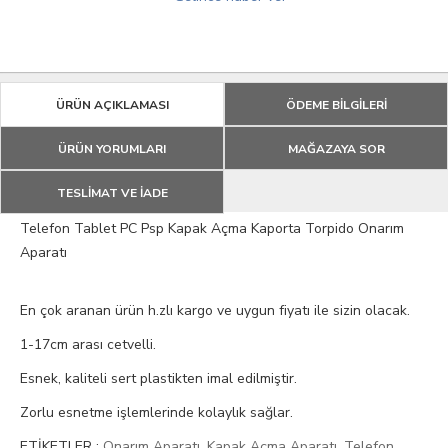
ÜRÜN AÇIKLAMASI
ÖDEME BİLGİLERİ
ÜRÜN YORUMLARI
MAĞAZAYA SOR
TESLİMAT VE İADE
Telefon Tablet PC Psp Kapak Açma Kaporta Torpido Onarım
Aparatı
En çok aranan ürün h.zlı kargo ve uygun fiyatı ile sizin olacak.
1-17cm arası cetvelli.
Esnek, kaliteli sert plastikten imal edilmiştir.
Zorlu esnetme işlemlerinde kolaylık sağlar.
ETİKETLER :
Onarım Aparatı
,
Kapak Açma Aparatı
,
Telefon