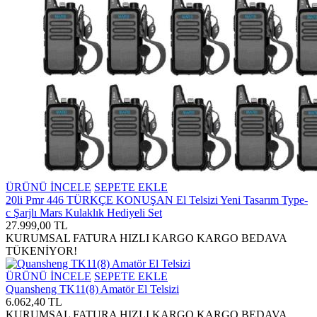
ÜRÜNÜ İNCELE
SEPETE EKLE
20li Pmr 446 TÜRKÇE KONUŞAN El Telsizi Yeni Tasarım Type-
c Şarjlı Mars Kulaklık Hediyeli Set
27.999,00 TL
KURUMSAL FATURA
HIZLI KARGO
KARGO BEDAVA
TÜKENİYOR!
ÜRÜNÜ İNCELE
SEPETE EKLE
Quansheng TK11(8) Amatör El Telsizi
6.062,40 TL
KURUMSAL FATURA
HIZLI KARGO
KARGO BEDAVA