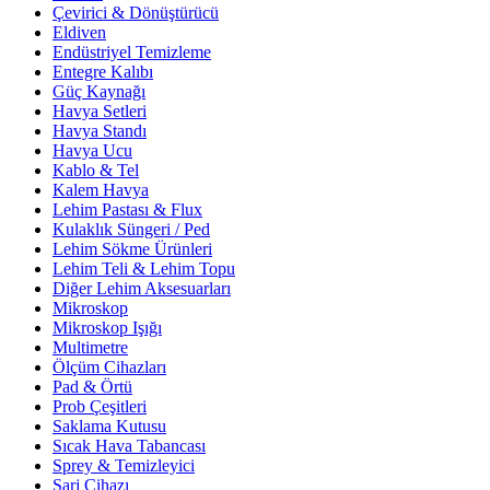
Çevirici & Dönüştürücü
Eldiven
Endüstriyel Temizleme
Entegre Kalıbı
Güç Kaynağı
Havya Setleri
Havya Standı
Havya Ucu
Kablo & Tel
Kalem Havya
Lehim Pastası & Flux
Kulaklık Süngeri / Ped
Lehim Sökme Ürünleri
Lehim Teli & Lehim Topu
Diğer Lehim Aksesuarları
Mikroskop
Mikroskop Işığı
Multimetre
Ölçüm Cihazları
Pad & Örtü
Prob Çeşitleri
Saklama Kutusu
Sıcak Hava Tabancası
Sprey & Temizleyici
Şarj Cihazı