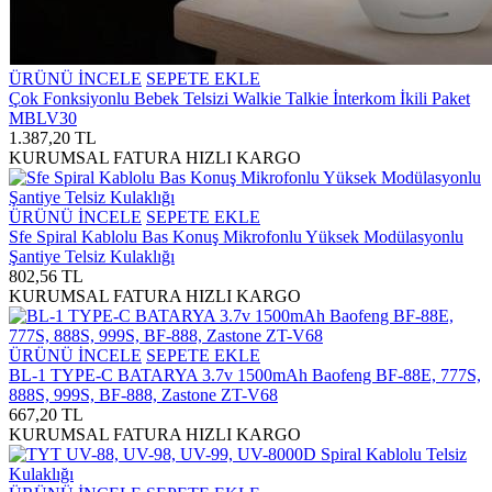
ÜRÜNÜ İNCELE
SEPETE EKLE
Çok Fonksiyonlu Bebek Telsizi Walkie Talkie İnterkom İkili Paket
MBLV30
1.387,20 TL
KURUMSAL FATURA
HIZLI KARGO
ÜRÜNÜ İNCELE
SEPETE EKLE
Sfe Spiral Kablolu Bas Konuş Mikrofonlu Yüksek Modülasyonlu
Şantiye Telsiz Kulaklığı
802,56 TL
KURUMSAL FATURA
HIZLI KARGO
ÜRÜNÜ İNCELE
SEPETE EKLE
BL-1 TYPE-C BATARYA 3.7v 1500mAh Baofeng BF-88E, 777S,
888S, 999S, BF-888, Zastone ZT-V68
667,20 TL
KURUMSAL FATURA
HIZLI KARGO