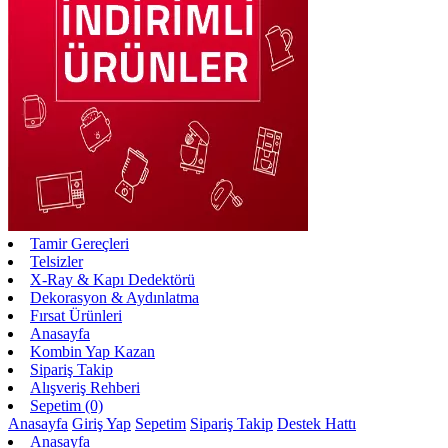
Tamir Gereçleri
Telsizler
X-Ray & Kapı Dedektörü
Dekorasyon & Aydınlatma
Fırsat Ürünleri
Anasayfa
Kombin Yap Kazan
Sipariş Takip
Alışveriş Rehberi
Sepetim (0)
Anasayfa
Giriş Yap
Sepetim
Sipariş Takip
Destek Hattı
Anasayfa