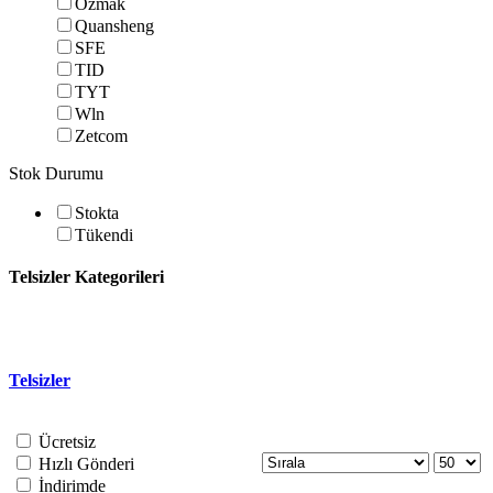
Özmak
Quansheng
SFE
TID
TYT
Wln
Zetcom
Stok Durumu
Stokta
Tükendi
Telsizler Kategorileri
Telsizler
Ücretsiz
Hızlı Gönderi
İndirimde