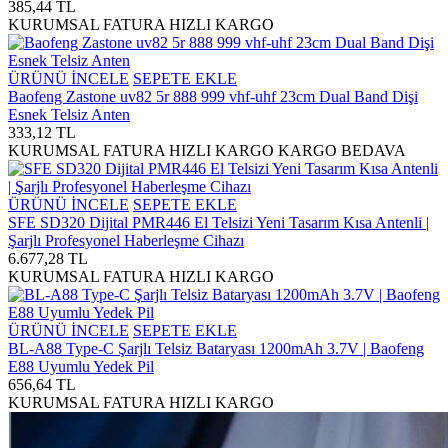
385,44 TL
KURUMSAL FATURA
HIZLI KARGO
ÜRÜNÜ İNCELE
SEPETE EKLE
Baofeng Zastone uv82 5r 888 999 vhf-uhf 23cm Dual Band Dişi
Esnek Telsiz Anten
333,12 TL
KURUMSAL FATURA
HIZLI KARGO
KARGO BEDAVA
ÜRÜNÜ İNCELE
SEPETE EKLE
SFE SD320 Dijital PMR446 El Telsizi Yeni Tasarım Kısa Antenli |
Şarjlı Profesyonel Haberleşme Cihazı
6.677,28 TL
KURUMSAL FATURA
HIZLI KARGO
ÜRÜNÜ İNCELE
SEPETE EKLE
BL-A88 Type-C Şarjlı Telsiz Bataryası 1200mAh 3.7V | Baofeng
E88 Uyumlu Yedek Pil
656,64 TL
KURUMSAL FATURA
HIZLI KARGO