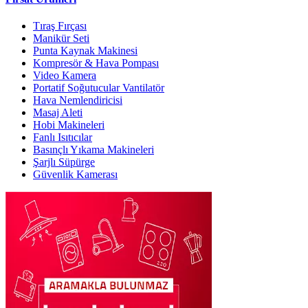
Tıraş Fırçası
Manikür Seti
Punta Kaynak Makinesi
Kompresör & Hava Pompası
Video Kamera
Portatif Soğutucular Vantilatör
Hava Nemlendiricisi
Masaj Aleti
Hobi Makineleri
Fanlı Isıtıcılar
Basınçlı Yıkama Makineleri
Şarjlı Süpürge
Güvenlik Kamerası