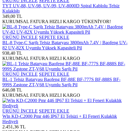
ÜRÜNÜ İNCELE
SEPETE EKLE
TYT UV-88, UV-98, UV-99, UV-8000D Spiral Kablolu Telsiz
Kulaklığı
349,00 TL
KURUMSAL FATURA
HIZLI KARGO
TÜKENİYOR!
ÜRÜNÜ İNCELE
SEPETE EKLE
BL-8 Type-C Şarjlı Telsiz Bataryası 3800mAh 7.4V | Baofeng UV-
82 UV-82X Uyumlu Yüksek Kapasiteli Pil
938,40 TL
KURUMSAL FATURA
HIZLI KARGO
ÜRÜNÜ İNCELE
SEPETE EKLE
BL-1 Telsiz Bataryası Baofeng BF-88E BF-777S BF-888S BF-
999S Zastone ZT-V68 Uyumlu Şarjlı Pil
646,08 TL
KURUMSAL FATURA
HIZLI KARGO
ÜRÜNÜ İNCELE
SEPETE EKLE
Wln KD-C2000 Pmr 446 IP67 El Telsizi + El Feneri Kulaklık
Hediyeli
2.451,36 TL