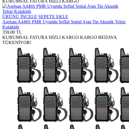
KURUMSAL FATURA
HIZLI KARGO
ÜRÜNÜ İNCELE
SEPETE EKLE
Aselsan A446S PMR Uyumlu Şeffaf Spiral Ajan Tip Akustik Telsiz
Kulaklığı
359,00 TL
KURUMSAL FATURA
HIZLI KARGO
KARGO BEDAVA
TÜKENİYOR!