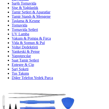
Şarjlı Tornavida
Şişe & Yağdanlık
Tamir Setleri & Aparatlar
Tamir Standı & Mengene
Taşlama & Kesme
Tornavida
Tornavida Setleri
UV Lamba
Vakum & Pompa & Fırça
Vida & Somun & Pul
Voltaj Dedektörü
Yankeski & Pense
Yapıştırıcılar
Saat Tamir Setleri
Entegre & Çip
Şarj Soketi
Tuş Takımı
Diğer Telefon Yedek Parça