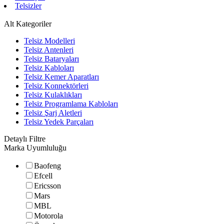
Telsizler
Alt Kategoriler
Telsiz Modelleri
Telsiz Antenleri
Telsiz Bataryaları
Telsiz Kabloları
Telsiz Kemer Aparatları
Telsiz Konnektörleri
Telsiz Kulaklıkları
Telsiz Programlama Kabloları
Telsiz Şarj Aletleri
Telsiz Yedek Parçaları
Detaylı Filtre
Marka Uyumluluğu
Baofeng
Efcell
Ericsson
Mars
MBL
Motorola