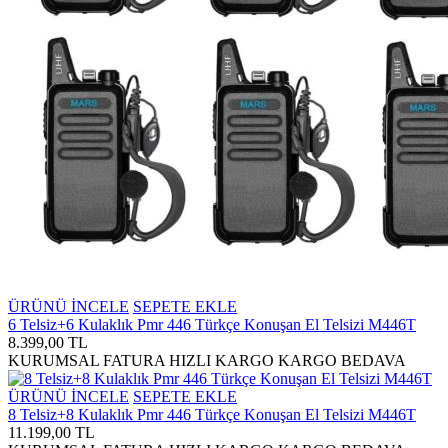
ÜRÜNÜ İNCELE
SEPETE EKLE
6 Telsiz+6 Kulaklık Pmr 446 Türkçe Konuşan El Telsizi M446T
8.399,00 TL
KURUMSAL FATURA
HIZLI KARGO
KARGO BEDAVA
ÜRÜNÜ İNCELE
SEPETE EKLE
8 Telsiz+8 Kulaklık Pmr 446 Türkçe Konuşan El Telsizi M446T
11.199,00 TL