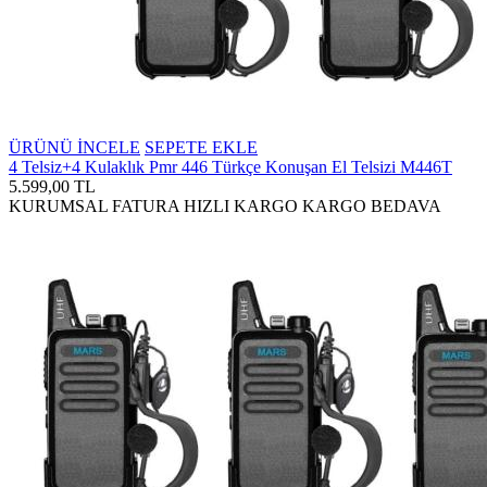
ÜRÜNÜ İNCELE
SEPETE EKLE
4 Telsiz+4 Kulaklık Pmr 446 Türkçe Konuşan El Telsizi M446T
5.599,00 TL
KURUMSAL FATURA
HIZLI KARGO
KARGO BEDAVA