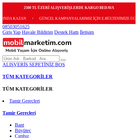
2500 TL ÜZERİ ALIŞVERİŞLERDE KARGO BEDAVA
AN
•
GÜNCEL KAMPANYALARIMIZ İÇİN E-BÜLTENİMİZE ÜCRETSİZ ABON
08503051625
Giriş Yap
Havale Bildirim
Destek Hattı
İletişim
ALIŞVERİŞ SEPETİNİZ BOŞ
TÜM KATEGORİLER
TÜM KATEGORİLER
Tamir Gereçleri
Tamir Gereçleri
Bant
Büyüteç
Cımbız