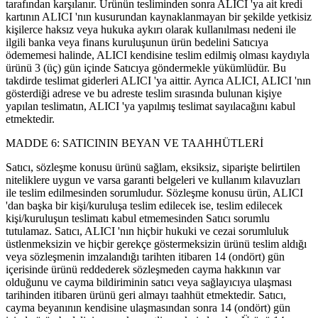
tarafından karşılanır. Ürünün tesliminden sonra ALICI 'ya ait kredi
kartının ALICI 'nın kusurundan kaynaklanmayan bir şekilde yetkisiz
kişilerce haksız veya hukuka aykırı olarak kullanılması nedeni ile
ilgili banka veya finans kuruluşunun ürün bedelini Satıcıya
ödememesi halinde, ALICI kendisine teslim edilmiş olması kaydıyla
ürünü 3 (üç) gün içinde Satıcıya göndermekle yükümlüdür. Bu
takdirde teslimat giderleri ALICI 'ya aittir. Ayrıca ALICI, ALICI 'nın
gösterdiği adrese ve bu adreste teslim sırasında bulunan kişiye
yapılan teslimatın, ALICI 'ya yapılmış teslimat sayılacağını kabul
etmektedir.
MADDE 6: SATICININ BEYAN VE TAAHHÜTLERİ
Satıcı, sözleşme konusu ürünü sağlam, eksiksiz, siparişte belirtilen
niteliklere uygun ve varsa garanti belgeleri ve kullanım kılavuzları
ile teslim edilmesinden sorumludur. Sözleşme konusu ürün, ALICI
'dan başka bir kişi/kuruluşa teslim edilecek ise, teslim edilecek
kişi/kuruluşun teslimatı kabul etmemesinden Satıcı sorumlu
tutulamaz. Satıcı, ALICI 'nın hiçbir hukuki ve cezai sorumluluk
üstlenmeksizin ve hiçbir gerekçe göstermeksizin ürünü teslim aldığı
veya sözleşmenin imzalandığı tarihten itibaren 14 (ondört) gün
içerisinde ürünü reddederek sözleşmeden cayma hakkının var
olduğunu ve cayma bildiriminin satıcı veya sağlayıcıya ulaşması
tarihinden itibaren ürünü geri almayı taahhüt etmektedir. Satıcı,
cayma beyanının kendisine ulaşmasından sonra 14 (ondört) gün