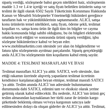
sipariş verdiği, sözleşmede bahsi geçen nitelikleri haiz, sözleşmenin
madde 1.3 ve 1.4 te içeriği ve satış fiyatı belirtilen ürünlerin satışı ve
teslimi ile ilgili olarak 6502 Sayılı Tüketicinin Korunması Hakkında
Kanun ve Mesafeli Sözleşmeler Yönetmeliği hükümleri gereğince
tarafların hak ve yükümlülüklerinin saptanmasıdır. ALICI, satışa
konu ürünlerin temel nitelikleri, satış fiyatı, ödeme şekli, teslimat
koşulları vs. satışa konu ürün ile ilgili tüm ön bilgiler ve cayma
hakkı konusunda bilgi sahibi olduğunu, bu ön bilgileri elektronik
ortamda teyit ettiğini ve sonrasında ürünü sipariş verdiğini, işbu
sözleşme hükümlerince kabul ve beyan eder.
www.mobilmarketim.com sitesinde yer alan ön bilgilendirme ve
fatura işbu sözleşmenin ayrılmaz parçalarıdır. Sipariş gerçekleştiği
anda ALICI bu sözleşmenin tüm koşullarını kabul etmiş sayılır.
MADDE 4: TESLİMAT MASRAFLARI VE İFASI
Teslimat masrafları ALICI 'ya aittir. SATICI, web sitesinde, ilan
ettiği rakamın üzerinde alışveriş yapanların teslimat ücretinin
kendisince karşılanacağını beyan etmişse, teslimat masrafı SATICI
'ya aittir. Teslim anında ALICI 'nın adresinde bulunmaması
durumunda dahi SATICI, edimini tam ve eksiksiz olarak yerine
getirmiş olarak kabul edilecektir. Bu nedenle, ALICI 'nın ürünü geç
teslim almasından kaynaklanan her türlü zarar ile ürünün kargo
şirketinde beklemiş olması ve/veya kargonun satıcıya iade
edilmesinden dolayı da oluşan giderler de ALICI 'ya aittir. Teslimat,