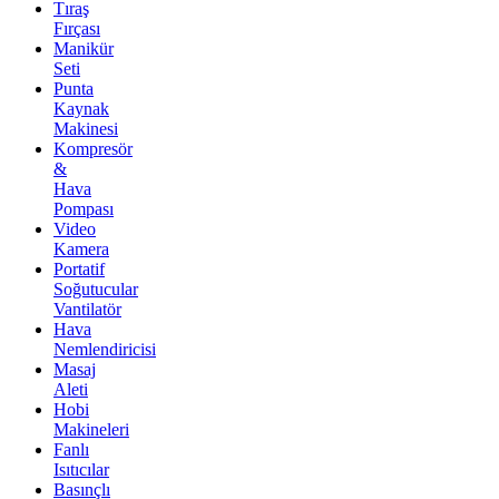
Tıraş
Fırçası
Manikür
Seti
Punta
Kaynak
Makinesi
Kompresör
&
Hava
Pompası
Video
Kamera
Portatif
Soğutucular
Vantilatör
Hava
Nemlendiricisi
Masaj
Aleti
Hobi
Makineleri
Fanlı
Isıtıcılar
Basınçlı