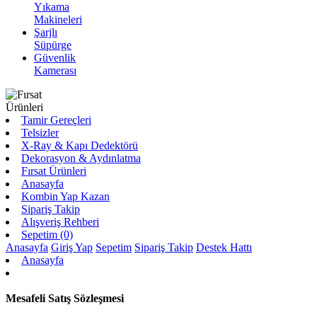
Yıkama
Makineleri
Şarjlı
Süpürge
Güvenlik
Kamerası
Tamir Gereçleri
Telsizler
X-Ray & Kapı Dedektörü
Dekorasyon & Aydınlatma
Fırsat Ürünleri
Anasayfa
Kombin Yap Kazan
Sipariş Takip
Alışveriş Rehberi
Sepetim (0)
Anasayfa
Giriş Yap
Sepetim
Sipariş Takip
Destek Hattı
Anasayfa
Mesafeli Satış Sözleşmesi