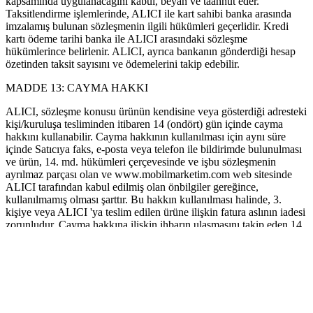
kapsamında uygulanacağını kabul, beyan ve taahhüt eder.
Taksitlendirme işlemlerinde, ALICI ile kart sahibi banka arasında
imzalamış bulunan sözleşmenin ilgili hükümleri geçerlidir. Kredi
kartı ödeme tarihi banka ile ALICI arasındaki sözleşme
hükümlerince belirlenir. ALICI, ayrıca bankanın gönderdiği hesap
özetinden taksit sayısını ve ödemelerini takip edebilir.
MADDE 13: CAYMA HAKKI
ALICI, sözleşme konusu ürünün kendisine veya gösterdiği adresteki
kişi/kuruluşa tesliminden itibaren 14 (ondört) gün içinde cayma
hakkını kullanabilir. Cayma hakkının kullanılması için aynı süre
içinde Satıcıya faks, e-posta veya telefon ile bildirimde bulunulması
ve ürün, 14. md. hükümleri çerçevesinde ve işbu sözleşmenin
ayrılmaz parçası olan ve www.mobilmarketim.com web sitesinde
ALICI tarafından kabul edilmiş olan önbilgiler gereğince,
kullanılmamış olması şarttır. Bu hakkın kullanılması halinde, 3.
kişiye veya ALICI 'ya teslim edilen ürüne ilişkin fatura aslının iadesi
zorunludur. Cayma hakkına ilişkin ihbarın ulaşmasını takip eden 14
(ondört) gün içinde ürün bedeli ALICI 'ya iade edilir ve 14 (ondört)
günlük süre içinde ürün iade alınır. Fatura aslı gönderilmezse, ALICI
'ya KDV ve varsa diğer yasal yükümlülükler iade edilemez. Cayma
hakkı nedeni ile iade edilen ürünün, teslimat bedeli Satıcı tarafından
karşılanır.
MADDE 14: CAYMA HAKKI KULLANILAMAYACAK