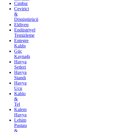
Cımbız
Çevirici
&
Dönüştürücü
Eldiven
Endüstriyel
Temizleme
Entegre
Kalıbı
Güç
Kaynağı
Havya
Setleri
Havya
Standı
Havya
Ucu
Kablo
&
Tel
Kalem
Havya
Lehim
Pastası
&