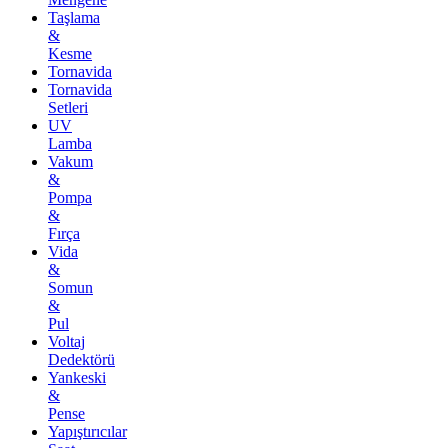
Taşlama
&
Kesme
Tornavida
Tornavida
Setleri
UV
Lamba
Vakum
&
Pompa
&
Fırça
Vida
&
Somun
&
Pul
Voltaj
Dedektörü
Yankeski
&
Pense
Yapıştırıcılar