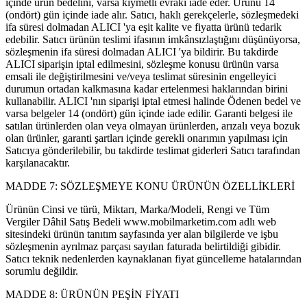
içinde ürün bedelini, varsa kıymetli evrakı iade eder. Ürünü 14
(ondört) gün içinde iade alır. Satıcı, haklı gerekçelerle, sözleşmedeki
ifa süresi dolmadan ALICI 'ya eşit kalite ve fiyatta ürünü tedarik
edebilir. Satıcı ürünün teslimi ifasının imkânsızlaştığını düşünüyorsa,
sözleşmenin ifa süresi dolmadan ALICI 'ya bildirir. Bu takdirde
ALICI siparişin iptal edilmesini, sözleşme konusu ürünün varsa
emsali ile değiştirilmesini ve/veya teslimat süresinin engelleyici
durumun ortadan kalkmasına kadar ertelenmesi haklarından birini
kullanabilir. ALICI 'nın siparişi iptal etmesi halinde Ödenen bedel ve
varsa belgeler 14 (ondört) gün içinde iade edilir. Garanti belgesi ile
satılan ürünlerden olan veya olmayan ürünlerden, arızalı veya bozuk
olan ürünler, garanti şartları içinde gerekli onarımın yapılması için
Satıcıya gönderilebilir, bu takdirde teslimat giderleri Satıcı tarafından
karşılanacaktır.
MADDE 7: SÖZLEŞMEYE KONU ÜRÜNÜN ÖZELLİKLERİ
Ürünün Cinsi ve türü, Miktarı, Marka/Modeli, Rengi ve Tüm
Vergiler Dâhil Satış Bedeli www.mobilmarketim.com adlı web
sitesindeki ürünün tanıtım sayfasında yer alan bilgilerde ve işbu
sözleşmenin ayrılmaz parçası sayılan faturada belirtildiği gibidir.
Satıcı teknik nedenlerden kaynaklanan fiyat güncelleme hatalarından
sorumlu değildir.
MADDE 8: ÜRÜNÜN PEŞİN FİYATI