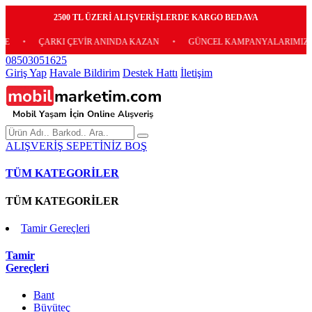
2500 TL ÜZERİ ALIŞVERİŞLERDE KARGO BEDAVA
ÇARKI ÇEVİR ANINDA KAZAN
•
GÜNCEL KAMPANYALARIMIZ İÇİN E-
08503051625
Giriş Yap
Havale Bildirim
Destek Hattı
İletişim
ALIŞVERİŞ SEPETİNİZ BOŞ
TÜM KATEGORİLER
TÜM KATEGORİLER
Tamir Gereçleri
Tamir
Gereçleri
Bant
Büyüteç