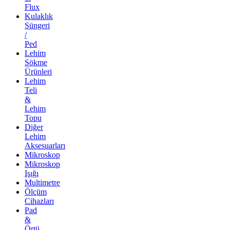
Flux
Kulaklık
Süngeri
/
Ped
Lehim
Sökme
Ürünleri
Lehim
Teli
&
Lehim
Topu
Diğer
Lehim
Aksesuarları
Mikroskop
Mikroskop
Işığı
Multimetre
Ölçüm
Cihazları
Pad
&
Örtü