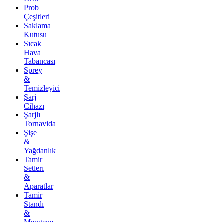
Prob
Çeşitleri
Saklama
Kutusu
Sıcak
Hava
Tabancası
Sprey
&
Temizleyici
Şarj
Cihazı
Şarjlı
Tornavida
Şişe
&
Yağdanlık
Tamir
Setleri
&
Aparatlar
Tamir
Standı
&
Mengene