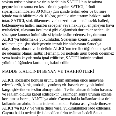
stokun müsait olması ve ürün bedelinin SATICI 'nın hesabına
geçmesinden sonra en kısa sürede yapılır. SATICI, ürünü
siparişinden itibaren 30 (Otuz) gün içinde teslim eder ve bu süre
içinde yazılı bildirimle ek 10 (on) günlük süre uzatım hakkını saklı
tutar. SATICI, stok tükenmesi ve benzeri ticari imkânsızlık halleri,
beklenmeyen haller, mücbir sebepler veya nakliyeyi engelleyen hava
muhalefeti, ulaşımın kesilmesi gibi olağanüstü durumlar nedeni ile
sözleşme konusu ürünü süresi içinde teslim edemez ise, durumu
ALICI 'ya bildirmekle yükümlüdür. Sözleşme konusu ürünün
teslimatı için işbu sözleşmenin imzalı bir nüshasının Satıcı`ya
ulaştırılmış olması ve bedelinin ALICI 'nın tercih ettiği ödeme şekli
ile ödenmiş olması şarttır. Herhangi bir nedenle ürün bedeli ödenmez
veya banka kayıtlarında iptal edilir ise, SATICI ürünün teslimi
yükümlülüğünden kurtulmuş kabul edilir.
MADDE 5: ALICININ BEYAN VE TAAHHÜTLERİ
ALICI, sözleşme konusu ürünü teslim almadan önce muayene
edecek ezik, kırık, ambalajı yırtılmış vb. hasarlı ve ayıplı ürünü
kargo şirketinden teslim almayacaktır. Teslim alınan ürünün hasarsız
ve sağlam olduğu kabul edilecektir. Teslimden sonra ürünün özenle
korunması borcu, ALICI 'ya aittir. Cayma hakkı kullanılacaksa ürün
kullanılmamalıdır, fatura iade edilmelidir. Fatura aslı gönderilmezse
ALICI 'ya KDV ve varsa diğer yasal yükümlülükler iade edilemez.
Cayma hakkı nedeni ile iade edilen ürün teslimat bedeli Satıcı