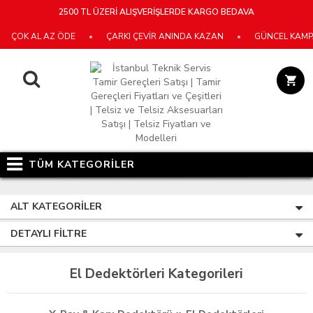
2500 TL ÜZERİ ALIŞVERİŞLERDE KARGO BEDAVA
ÇOK AL AZ ÖDE
•
ÇARKI ÇEVİR ANINDA KAZAN
•
GÜNCEL KAMPA
TÜM KATEGORİLER
ALT KATEGORILER
DETAYLI FILTRE
El Dedektörleri Kategorileri