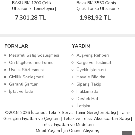
BAKU BK-1200 Çelik
Baku BK-3550 Geniş
Ultrasonik Temizleyici |
Çelik Tanklı Ultrasonik
PCB Gözlük Saat Takı
Bord Kuyum Temizleyici
7.301,28 TL
1.981,92 TL
Isıtmalı Temizlik Cihazı
1,47L 60W
FORMLAR
YARDIM
Mesafeli Satış Sözleşmesi
Alışveriş Rehberi
Ön Bilgilendirme Formu
Kargo ve Teslimat
Üyelik Sözleşmesi
Üyelik İşlemleri
Gizlilik Sözleşmesi
Havale Bildirim
Garanti Şartları
Sipariş Takip
İptal ve İade
Hakkımızda
Destek Hattı
İletişim
©2018-2026 İstanbul Teknik Servis Tamir Gereçleri Satışı | Tamir
Gereçleri Fiyatları ve Çeşitleri | Telsiz ve Telsiz Aksesuarları Satışı |
Telsiz Fiyatları ve Modelleri
Mobil Yaşam İçin Online Alışveriş