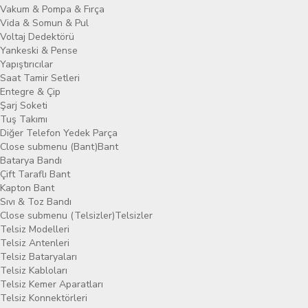
Vakum & Pompa & Fırça
Vida & Somun & Pul
Voltaj Dedektörü
Yankeski & Pense
Yapıştırıcılar
Saat Tamir Setleri
Entegre & Çip
Şarj Soketi
Tuş Takımı
Diğer Telefon Yedek Parça
Close submenu (Bant)
Bant
Batarya Bandı
Çift Taraflı Bant
Kapton Bant
Sıvı & Toz Bandı
Close submenu (Telsizler)
Telsizler
Telsiz Modelleri
Telsiz Antenleri
Telsiz Bataryaları
Telsiz Kabloları
Telsiz Kemer Aparatları
Telsiz Konnektörleri