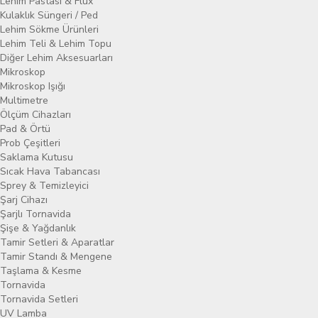
Lehim Pastası & Flux
Kulaklık Süngeri / Ped
Lehim Sökme Ürünleri
Lehim Teli & Lehim Topu
Diğer Lehim Aksesuarları
Mikroskop
Mikroskop Işığı
Multimetre
Ölçüm Cihazları
Pad & Örtü
Prob Çeşitleri
Saklama Kutusu
Sıcak Hava Tabancası
Sprey & Temizleyici
Şarj Cihazı
Şarjlı Tornavida
Şişe & Yağdanlık
Tamir Setleri & Aparatlar
Tamir Standı & Mengene
Taşlama & Kesme
Tornavida
Tornavida Setleri
UV Lamba