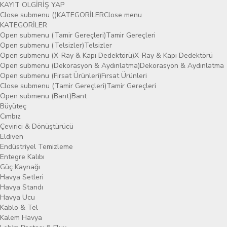
KAYIT OL
GİRİŞ YAP
Close submenu ()
KATEGORİLER
Close menu
KATEGORİLER
Open submenu (Tamir Gereçleri)
Tamir Gereçleri
Open submenu (Telsizler)
Telsizler
Open submenu (X-Ray & Kapı Dedektörü)
X-Ray & Kapı Dedektörü
Open submenu (Dekorasyon & Aydınlatma)
Dekorasyon & Aydınlatma
Open submenu (Fırsat Ürünleri)
Fırsat Ürünleri
Close submenu (Tamir Gereçleri)
Tamir Gereçleri
Open submenu (Bant)
Bant
Büyüteç
Cımbız
Çevirici & Dönüştürücü
Eldiven
Endüstriyel Temizleme
Entegre Kalıbı
Güç Kaynağı
Havya Setleri
Havya Standı
Havya Ucu
Kablo & Tel
Kalem Havya