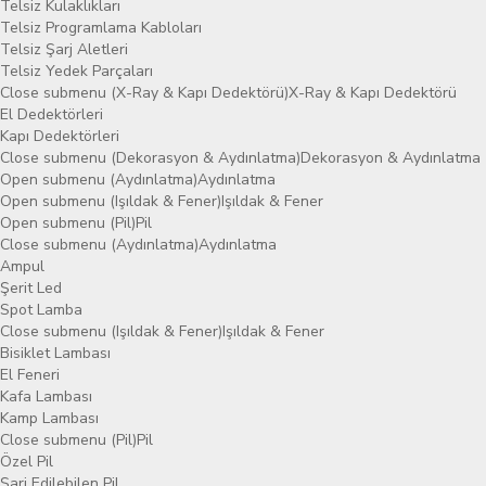
Telsiz Kulaklıkları
Telsiz Programlama Kabloları
Telsiz Şarj Aletleri
Telsiz Yedek Parçaları
Close submenu (X-Ray & Kapı Dedektörü)
X-Ray & Kapı Dedektörü
El Dedektörleri
Kapı Dedektörleri
Close submenu (Dekorasyon & Aydınlatma)
Dekorasyon & Aydınlatma
Open submenu (Aydınlatma)
Aydınlatma
Open submenu (Işıldak & Fener)
Işıldak & Fener
Open submenu (Pil)
Pil
Close submenu (Aydınlatma)
Aydınlatma
Ampul
Şerit Led
Spot Lamba
Close submenu (Işıldak & Fener)
Işıldak & Fener
Bisiklet Lambası
El Feneri
Kafa Lambası
Kamp Lambası
Close submenu (Pil)
Pil
Özel Pil
Şarj Edilebilen Pil