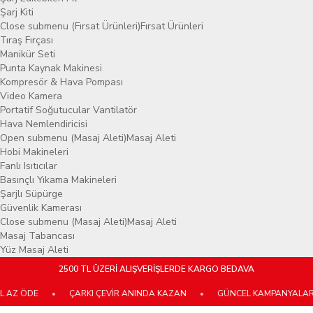
Şarj Kiti
Close submenu (Fırsat Ürünleri)
Fırsat Ürünleri
Tıraş Fırçası
Manikür Seti
Punta Kaynak Makinesi
Kompresör & Hava Pompası
Video Kamera
Portatif Soğutucular Vantilatör
Hava Nemlendiricisi
Open submenu (Masaj Aleti)
Masaj Aleti
Hobi Makineleri
Fanlı Isıtıcılar
Basınçlı Yıkama Makineleri
Şarjlı Süpürge
Güvenlik Kamerası
Close submenu (Masaj Aleti)
Masaj Aleti
Masaj Tabancası
Yüz Masaj Aleti
2500 TL ÜZERİ ALIŞVERİŞLERDE KARGO BEDAVA
AZ ÖDE
•
ÇARKI ÇEVİR ANINDA KAZAN
•
GÜNCEL KAMPANYALARIMI