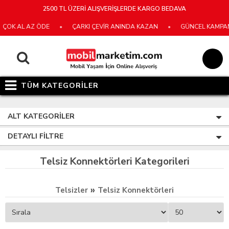
2500 TL ÜZERİ ALIŞVERİŞLERDE KARGO BEDAVA
ÇOK AL AZ ÖDE
•
ÇARKI ÇEVİR ANINDA KAZAN
•
GÜNCEL KAMPANY
TÜM KATEGORİLER
ALT KATEGORILER
DETAYLI FILTRE
Telsiz Konnektörleri Kategorileri
»
Telsizler
Telsiz Konnektörleri