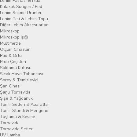
Lehim Pastası & Flux
Kulaklık Süngeri / Ped
Lehim Sökme Ürünleri
Lehim Teli & Lehim Topu
Diğer Lehim Aksesuarları
Mikroskop
Mikroskop Işığı
Multimetre
Ölçüm Cihazları
Pad & Örtü
Prob Çeşitleri
Saklama Kutusu
Sıcak Hava Tabancası
Sprey & Temizleyici
Şarj Cihazı
Şarjlı Tornavida
Şişe & Yağdanlık
Tamir Setleri & Aparatlar
Tamir Standı & Mengene
Taşlama & Kesme
Tornavida
Tornavida Setleri
UV Lamba