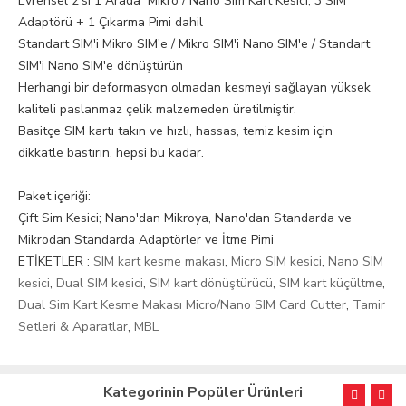
Evrensel 2'si 1 Arada Mikro / Nano Sim Kart Kesici, 3 SIM
Adaptörü + 1 Çıkarma Pimi dahil
Standart SIM'i Mikro SIM'e / Mikro SIM'i Nano SIM'e / Standart
SIM'i Nano SIM'e dönüştürün
Herhangi bir deformasyon olmadan kesmeyi sağlayan yüksek
kaliteli paslanmaz çelik malzemeden üretilmiştir.
Basitçe SIM kartı takın ve hızlı, hassas, temiz kesim için
dikkatle bastırın, hepsi bu kadar.
Paket içeriği:
Çift Sim Kesici; Nano'dan Mikroya, Nano'dan Standarda ve
Mikrodan Standarda Adaptörler ve İtme Pimi
ETİKETLER :
SIM kart kesme makası
,
Micro SIM kesici
,
Nano SIM
kesici
,
Dual SIM kesici
,
SIM kart dönüştürücü
,
SIM kart küçültme
,
Dual Sim Kart Kesme Makası Micro/Nano SIM Card Cutter
,
Tamir
Setleri & Aparatlar
,
MBL
Kategorinin Popüler Ürünleri