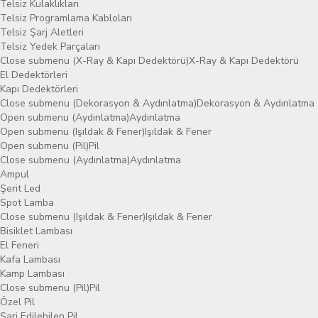
Telsiz Kulaklıkları
Telsiz Programlama Kabloları
Telsiz Şarj Aletleri
Telsiz Yedek Parçaları
Close submenu (X-Ray & Kapı Dedektörü)
X-Ray & Kapı Dedektörü
El Dedektörleri
Kapı Dedektörleri
Close submenu (Dekorasyon & Aydınlatma)
Dekorasyon & Aydınlatma
Open submenu (Aydınlatma)
Aydınlatma
Open submenu (Işıldak & Fener)
Işıldak & Fener
Open submenu (Pil)
Pil
Close submenu (Aydınlatma)
Aydınlatma
Ampul
Şerit Led
Spot Lamba
Close submenu (Işıldak & Fener)
Işıldak & Fener
Bisiklet Lambası
El Feneri
Kafa Lambası
Kamp Lambası
Close submenu (Pil)
Pil
Özel Pil
Şarj Edilebilen Pil