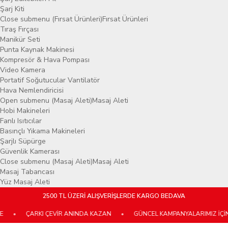
Şarj Kiti
Close submenu (Fırsat Ürünleri)
Fırsat Ürünleri
Tıraş Fırçası
Manikür Seti
Punta Kaynak Makinesi
Kompresör & Hava Pompası
Video Kamera
Portatif Soğutucular Vantilatör
Hava Nemlendiricisi
Open submenu (Masaj Aleti)
Masaj Aleti
Hobi Makineleri
Fanlı Isıtıcılar
Basınçlı Yıkama Makineleri
Şarjlı Süpürge
Güvenlik Kamerası
Close submenu (Masaj Aleti)
Masaj Aleti
Masaj Tabancası
Yüz Masaj Aleti
2500 TL ÜZERİ ALIŞVERİŞLERDE KARGO BEDAVA
•
ÇARKI ÇEVİR ANINDA KAZAN
•
GÜNCEL KAMPANYALARIMIZ İÇİN E-