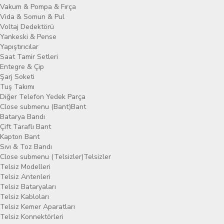
Vakum & Pompa & Fırça
Vida & Somun & Pul
Voltaj Dedektörü
Yankeski & Pense
Yapıştırıcılar
Saat Tamir Setleri
Entegre & Çip
Şarj Soketi
Tuş Takımı
Diğer Telefon Yedek Parça
Close submenu (Bant)
Bant
Batarya Bandı
Çift Taraflı Bant
Kapton Bant
Sıvı & Toz Bandı
Close submenu (Telsizler)
Telsizler
Telsiz Modelleri
Telsiz Antenleri
Telsiz Bataryaları
Telsiz Kabloları
Telsiz Kemer Aparatları
Telsiz Konnektörleri