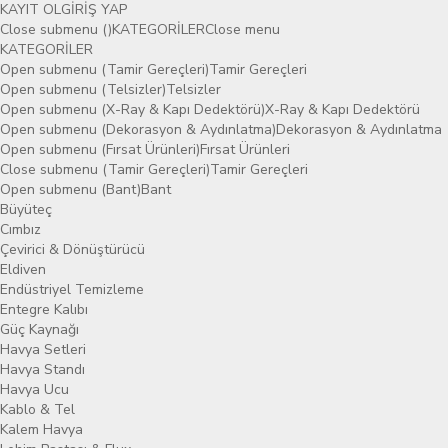
KAYIT OL
GİRİŞ YAP
Close submenu ()
KATEGORİLER
Close menu
KATEGORİLER
Open submenu (Tamir Gereçleri)
Tamir Gereçleri
Open submenu (Telsizler)
Telsizler
Open submenu (X-Ray & Kapı Dedektörü)
X-Ray & Kapı Dedektörü
Open submenu (Dekorasyon & Aydınlatma)
Dekorasyon & Aydınlatma
Open submenu (Fırsat Ürünleri)
Fırsat Ürünleri
Close submenu (Tamir Gereçleri)
Tamir Gereçleri
Open submenu (Bant)
Bant
Büyüteç
Cımbız
Çevirici & Dönüştürücü
Eldiven
Endüstriyel Temizleme
Entegre Kalıbı
Güç Kaynağı
Havya Setleri
Havya Standı
Havya Ucu
Kablo & Tel
Kalem Havya