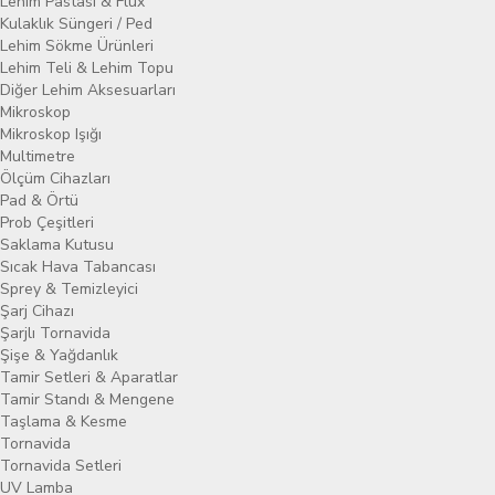
Lehim Pastası & Flux
Kulaklık Süngeri / Ped
Lehim Sökme Ürünleri
Lehim Teli & Lehim Topu
Diğer Lehim Aksesuarları
Mikroskop
Mikroskop Işığı
Multimetre
Ölçüm Cihazları
Pad & Örtü
Prob Çeşitleri
Saklama Kutusu
Sıcak Hava Tabancası
Sprey & Temizleyici
Şarj Cihazı
Şarjlı Tornavida
Şişe & Yağdanlık
Tamir Setleri & Aparatlar
Tamir Standı & Mengene
Taşlama & Kesme
Tornavida
Tornavida Setleri
UV Lamba