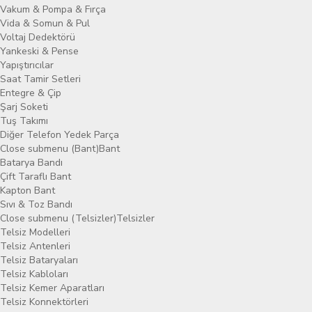
Vakum & Pompa & Fırça
Vida & Somun & Pul
Voltaj Dedektörü
Yankeski & Pense
Yapıştırıcılar
Saat Tamir Setleri
Entegre & Çip
Şarj Soketi
Tuş Takımı
Diğer Telefon Yedek Parça
Close submenu (Bant)
Bant
Batarya Bandı
Çift Taraflı Bant
Kapton Bant
Sıvı & Toz Bandı
Close submenu (Telsizler)
Telsizler
Telsiz Modelleri
Telsiz Antenleri
Telsiz Bataryaları
Telsiz Kabloları
Telsiz Kemer Aparatları
Telsiz Konnektörleri