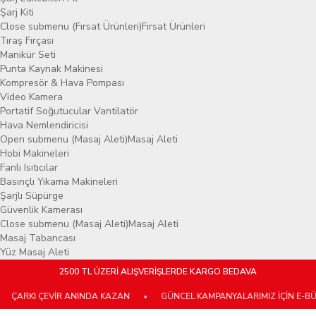
Şarj Kiti
Close submenu (Fırsat Ürünleri)
Fırsat Ürünleri
Tıraş Fırçası
Manikür Seti
Punta Kaynak Makinesi
Kompresör & Hava Pompası
Video Kamera
Portatif Soğutucular Vantilatör
Hava Nemlendiricisi
Open submenu (Masaj Aleti)
Masaj Aleti
Hobi Makineleri
Fanlı Isıtıcılar
Basınçlı Yıkama Makineleri
Şarjlı Süpürge
Güvenlik Kamerası
Close submenu (Masaj Aleti)
Masaj Aleti
Masaj Tabancası
Yüz Masaj Aleti
2500 TL ÜZERİ ALIŞVERİŞLERDE KARGO BEDAVA
I ÇEVİR ANINDA KAZAN
•
GÜNCEL KAMPANYALARIMIZ İÇİN E-BÜLTENİM