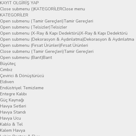
KAYIT OL
GİRİŞ YAP
Close submenu ()
KATEGORİLER
Close menu
KATEGORİLER
Open submenu (Tamir Gereçleri)
Tamir Gereçleri
Open submenu (Telsizler)
Telsizler
Open submenu (X-Ray & Kapı Dedektörü)
X-Ray & Kapı Dedektörü
Open submenu (Dekorasyon & Aydınlatma)
Dekorasyon & Aydınlatma
Open submenu (Fırsat Ürünleri)
Fırsat Ürünleri
Close submenu (Tamir Gereçleri)
Tamir Gereçleri
Open submenu (Bant)
Bant
Büyüteç
Cımbız
Çevirici & Dönüştürücü
Eldiven
Endüstriyel Temizleme
Entegre Kalıbı
Güç Kaynağı
Havya Setleri
Havya Standı
Havya Ucu
Kablo & Tel
Kalem Havya