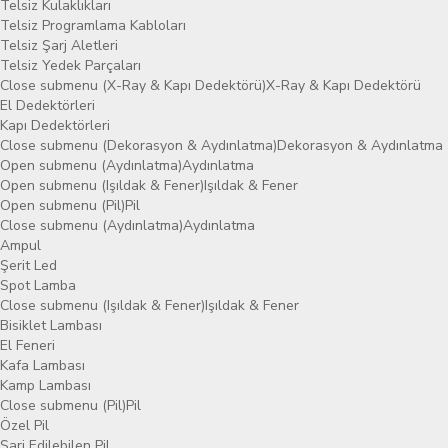
Telsiz Kulaklıkları
Telsiz Programlama Kabloları
Telsiz Şarj Aletleri
Telsiz Yedek Parçaları
Close submenu (X-Ray & Kapı Dedektörü)
X-Ray & Kapı Dedektörü
El Dedektörleri
Kapı Dedektörleri
Close submenu (Dekorasyon & Aydınlatma)
Dekorasyon & Aydınlatma
Open submenu (Aydınlatma)
Aydınlatma
Open submenu (Işıldak & Fener)
Işıldak & Fener
Open submenu (Pil)
Pil
Close submenu (Aydınlatma)
Aydınlatma
Ampul
Şerit Led
Spot Lamba
Close submenu (Işıldak & Fener)
Işıldak & Fener
Bisiklet Lambası
El Feneri
Kafa Lambası
Kamp Lambası
Close submenu (Pil)
Pil
Özel Pil
Şarj Edilebilen Pil