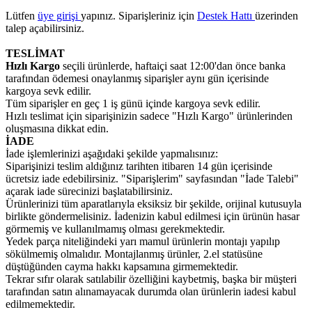
Lütfen
üye girişi
yapınız. Siparişleriniz için
Destek Hattı
üzerinden
talep açabilirsiniz.
TESLİMAT
Hızlı Kargo
seçili ürünlerde, haftaiçi saat 12:00'dan önce banka
tarafından ödemesi onaylanmış siparişler aynı gün içerisinde
kargoya sevk edilir.
Tüm siparişler en geç 1 iş günü içinde kargoya sevk edilir.
Hızlı teslimat için siparişinizin sadece "Hızlı Kargo" ürünlerinden
oluşmasına dikkat edin.
İADE
İade işlemlerinizi aşağıdaki şekilde yapmalısınız:
Siparişinizi teslim aldığınız tarihten itibaren 14 gün içerisinde
ücretsiz iade edebilirsiniz. "Siparişlerim" sayfasından "İade Talebi"
açarak iade sürecinizi başlatabilirsiniz.
Ürünlerinizi tüm aparatlarıyla eksiksiz bir şekilde, orijinal kutusuyla
birlikte göndermelisiniz. İadenizin kabul edilmesi için ürünün hasar
görmemiş ve kullanılmamış olması gerekmektedir.
Yedek parça niteliğindeki yarı mamul ürünlerin montajı yapılıp
sökülmemiş olmalıdır. Montajlanmış ürünler, 2.el statüsüne
düştüğünden cayma hakkı kapsamına girmemektedir.
Tekrar sıfır olarak satılabilir özelliğini kaybetmiş, başka bir müşteri
tarafından satın alınamayacak durumda olan ürünlerin iadesi kabul
edilmemektedir.