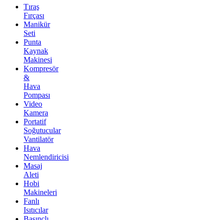
Tıraş
Fırçası
Manikür
Seti
Punta
Kaynak
Makinesi
Kompresör
&
Hava
Pompası
Video
Kamera
Portatif
Soğutucular
Vantilatör
Hava
Nemlendiricisi
Masaj
Aleti
Hobi
Makineleri
Fanlı
Isıtıcılar
Basınçlı