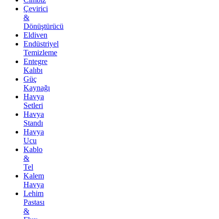
Çevirici
&
Dönüştürücü
Eldiven
Endüstriyel
Temizleme
Entegre
Kalıbı
Güç
Kaynağı
Havya
Setleri
Havya
Standı
Havya
Ucu
Kablo
&
Tel
Kalem
Havya
Lehim
Pastası
&