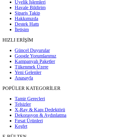
Üyelik İşlemleri
Havale Bildirim
Sipariş Takip
Hakkımızda
Destek Hattı
İletişim
HIZLI ERİŞİM
Güncel Duyurular
Google Yorumlarımız
Kampanyalı Paketler
Tükenmek Üzere
Yeni Gelenler
Anasayfa
POPÜLER KATEGORİLER
Tamir Gereçleri
Telsizler
X-Ray & Kapı Dedektörü
Dekorasyon & Aydınlatma
Fırsat Ürünleri
Keşfet
E-BÜLTEN