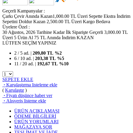
Geçerli Kampanyalar :
Çarkı Çevir Anında Kazan
1,000.00 TL Üzeri Sepette Ekstra İndirim
Sepetini Doldur Kazan
2,500.00 TL Üzeri Kargo Bedava
Üyelere Özel :
30 Ağustos, 2026 Tarihine Kadar İlk Siparişte Geçerli
3,000.00 TL
Üzeri 5 Ürün Al 75 TL Anında İndirim KAZAN
LÜTFEN SEÇİM YAPINIZ
2 / 5 ad. |
209,80
TL
%2
6 / 10 ad. |
203,38
TL
%5
11 / 20 ad. |
192,67
TL
%10
SEPETE EKLE
·
Karşılaştırma listeleme ekle
(
Karşılaştır
)
·
Fiyatı düşünce haber ver
·
Alışveriş listeme ekle
ÜRÜN AÇIKLAMASI
ÖDEME BİLGİLERİ
ÜRÜN YORUMLARI
MAĞAZAYA SOR
TESLİMAT VE İADE