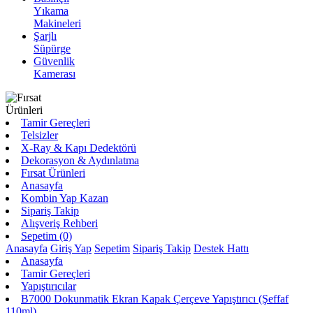
Yıkama
Makineleri
Şarjlı
Süpürge
Güvenlik
Kamerası
Tamir Gereçleri
Telsizler
X-Ray & Kapı Dedektörü
Dekorasyon & Aydınlatma
Fırsat Ürünleri
Anasayfa
Kombin Yap Kazan
Sipariş Takip
Alışveriş Rehberi
Sepetim (0)
Anasayfa
Giriş Yap
Sepetim
Sipariş Takip
Destek Hattı
Anasayfa
Tamir Gereçleri
Yapıştırıcılar
B7000 Dokunmatik Ekran Kapak Çerçeve Yapıştırıcı (Şeffaf
110ml)