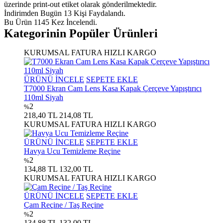
üzerinde print-out etiket olarak gönderilmektedir.
İndirimden Bugün 13 Kişi Faydalandı.
Bu Ürün 1145 Kez İncelendi.
Kategorinin Popüler Ürünleri
KURUMSAL FATURA
HIZLI KARGO
ÜRÜNÜ İNCELE
SEPETE EKLE
T7000 Ekran Cam Lens Kasa Kapak Çerçeve Yapıştırıcı
110ml Siyah
2
%
218,40 TL
214,08 TL
KURUMSAL FATURA
HIZLI KARGO
ÜRÜNÜ İNCELE
SEPETE EKLE
Havya Ucu Temizleme Reçine
2
%
134,88 TL
132,00 TL
KURUMSAL FATURA
HIZLI KARGO
ÜRÜNÜ İNCELE
SEPETE EKLE
Çam Reçine / Taş Reçine
2
%
134,88 TL
132,00 TL