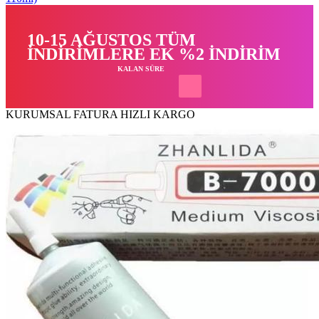
10-15 AĞUSTOS TÜM
İNDİRİMLERE EK %2 İNDİRİM
KALAN SÜRE
KURUMSAL FATURA
HIZLI KARGO