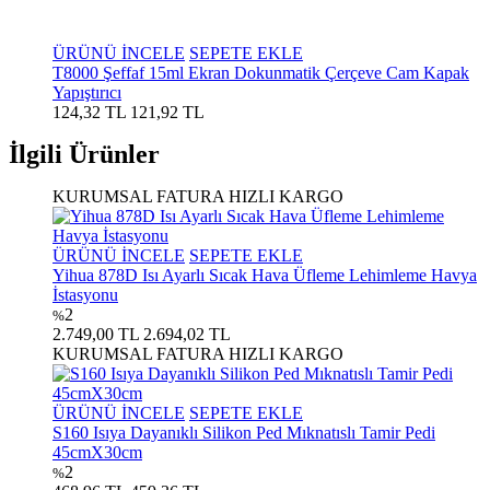
ÜRÜNÜ İNCELE
SEPETE EKLE
T8000 Şeffaf 15ml Ekran Dokunmatik Çerçeve Cam Kapak
Yapıştırıcı
124,32 TL
121,92 TL
İlgili Ürünler
KURUMSAL FATURA
HIZLI KARGO
ÜRÜNÜ İNCELE
SEPETE EKLE
Yihua 878D Isı Ayarlı Sıcak Hava Üfleme Lehimleme Havya
İstasyonu
2
%
2.749,00 TL
2.694,02 TL
KURUMSAL FATURA
HIZLI KARGO
ÜRÜNÜ İNCELE
SEPETE EKLE
S160 Isıya Dayanıklı Silikon Ped Mıknatıslı Tamir Pedi
45cmX30cm
2
%