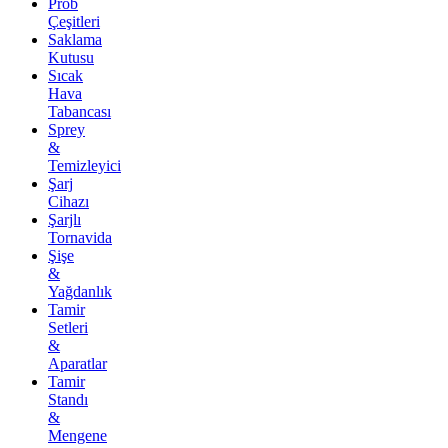
Prob
Çeşitleri
Saklama
Kutusu
Sıcak
Hava
Tabancası
Sprey
&
Temizleyici
Şarj
Cihazı
Şarjlı
Tornavida
Şişe
&
Yağdanlık
Tamir
Setleri
&
Aparatlar
Tamir
Standı
&
Mengene