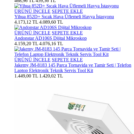
468,96 TL
459,36 TL
ÜRÜNÜ İNCELE
SEPETE EKLE
Yihua 852D+ Sıcak Hava Üflemeli Havya İstasyonu
4.173,12 TL
4.089,60 TL
ÜRÜNÜ İNCELE
SEPETE EKLE
Andonstar AD106S Dijital Mikroskop
4.159,20 TL
4.076,16 TL
ÜRÜNÜ İNCELE
SEPETE EKLE
Jakemy JM-8183 145 Parça Tornavida ve Tamir Seti | Telefon
Laptop Elektronik Teknik Servis Tool Kit
1.449,00 TL
1.420,02 TL