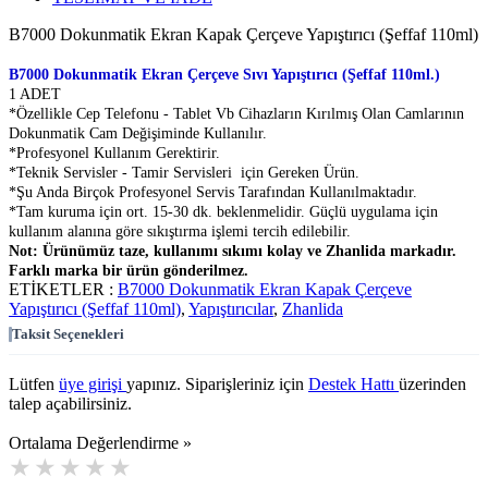
B7000 Dokunmatik Ekran Kapak Çerçeve Yapıştırıcı (Şeffaf 110ml)
B7000 Dokunmatik Ekran Çerçeve Sıvı Yapıştırıcı (Şeffaf 110ml.)
1 ADET
*Özellikle Cep Telefonu - Tablet Vb Cihazların Kırılmış Olan Camlarının
Dokunmatik Cam Değişiminde Kullanılır.
*Profesyonel Kullanım Gerektirir.
*Teknik Servisler - Tamir Servisleri için Gereken Ürün.
*Şu Anda Birçok Profesyonel Servis Tarafından Kullanılmaktadır.
*Tam kuruma için ort. 15-30 dk. beklenmelidir. Güçlü uygulama için
kullanım alanına göre sıkıştırma işlemi tercih edilebilir.
Not: Ürünümüz taze, kullanımı sıkımı kolay ve Zhanlida markadır.
Farklı marka bir ürün gönderilmez.
ETİKETLER :
B7000 Dokunmatik Ekran Kapak Çerçeve
Yapıştırıcı (Şeffaf 110ml)
,
Yapıştırıcılar
,
Zhanlida
Taksit Seçenekleri
Lütfen
üye girişi
yapınız. Siparişleriniz için
Destek Hattı
üzerinden
talep açabilirsiniz.
Ortalama Değerlendirme »