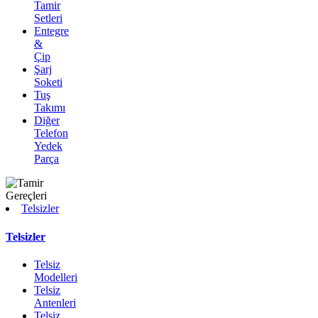
Tamir
Setleri
Entegre
&
Çip
Şarj
Soketi
Tuş
Takımı
Diğer
Telefon
Yedek
Parça
Telsizler
Telsizler
Telsiz
Modelleri
Telsiz
Antenleri
Telsiz