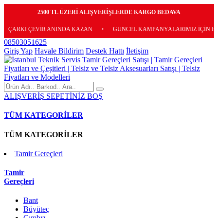
2500 TL ÜZERİ ALIŞVERİŞLERDE KARGO BEDAVA
EVİR ANINDA KAZAN
•
GÜNCEL KAMPANYALARIMIZ İÇİN E-BÜLTENİMİZ
08503051625
Giriş Yap
Havale Bildirim
Destek Hattı
İletişim
ALIŞVERİŞ SEPETİNİZ BOŞ
TÜM KATEGORİLER
TÜM KATEGORİLER
Tamir Gereçleri
Tamir
Gereçleri
Bant
Büyüteç
Cımbız