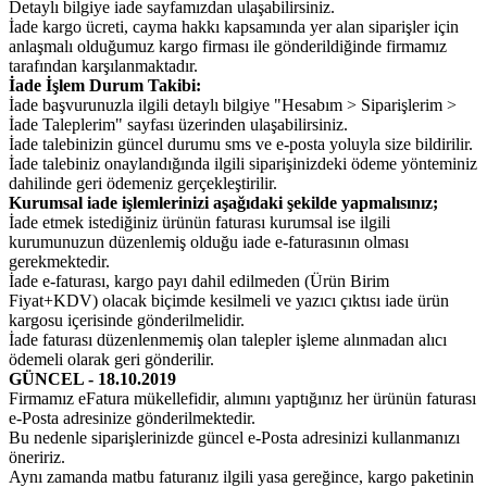
Detaylı bilgiye iade sayfamızdan ulaşabilirsiniz.
İade kargo ücreti, cayma hakkı kapsamında yer alan siparişler için
anlaşmalı olduğumuz kargo firması ile gönderildiğinde firmamız
tarafından karşılanmaktadır.
İade İşlem Durum Takibi:
İade başvurunuzla ilgili detaylı bilgiye "Hesabım > Siparişlerim >
İade Taleplerim" sayfası üzerinden ulaşabilirsiniz.
İade talebinizin güncel durumu sms ve e-posta yoluyla size bildirilir.
İade talebiniz onaylandığında ilgili siparişinizdeki ödeme yönteminiz
dahilinde geri ödemeniz gerçekleştirilir.
Kurumsal iade işlemlerinizi aşağıdaki şekilde yapmalısınız;
İade etmek istediğiniz ürünün faturası kurumsal ise ilgili
kurumunuzun düzenlemiş olduğu iade e-faturasının olması
gerekmektedir.
İade e-faturası, kargo payı dahil edilmeden (Ürün Birim
Fiyat+KDV) olacak biçimde kesilmeli ve yazıcı çıktısı iade ürün
kargosu içerisinde gönderilmelidir.
İade faturası düzenlenmemiş olan talepler işleme alınmadan alıcı
ödemeli olarak geri gönderilir.
GÜNCEL - 18.10.2019
Firmamız eFatura mükellefidir, alımını yaptığınız her ürünün faturası
e-Posta adresinize gönderilmektedir.
Bu nedenle siparişlerinizde güncel e-Posta adresinizi kullanmanızı
öneririz.
Aynı zamanda matbu faturanız ilgili yasa gereğince, kargo paketinin