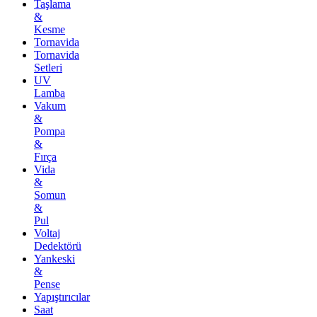
Taşlama
&
Kesme
Tornavida
Tornavida
Setleri
UV
Lamba
Vakum
&
Pompa
&
Fırça
Vida
&
Somun
&
Pul
Voltaj
Dedektörü
Yankeski
&
Pense
Yapıştırıcılar
Saat