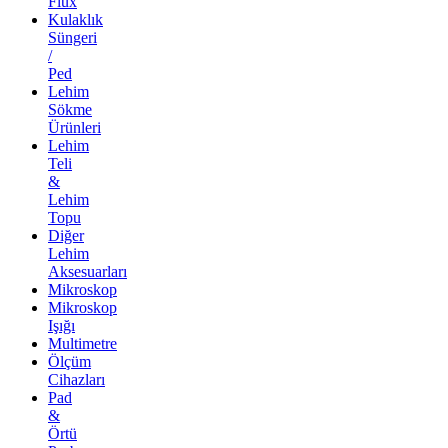
Flux
Kulaklık
Süngeri
/
Ped
Lehim
Sökme
Ürünleri
Lehim
Teli
&
Lehim
Topu
Diğer
Lehim
Aksesuarları
Mikroskop
Mikroskop
Işığı
Multimetre
Ölçüm
Cihazları
Pad
&
Örtü