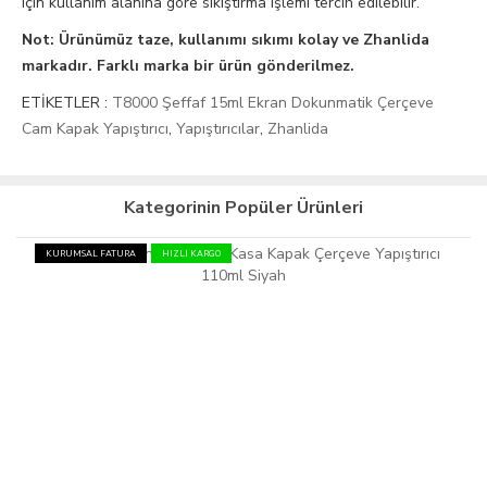
için kullanım alanına göre sıkıştırma işlemi tercih edilebilir.
Not: Ürünümüz taze, kullanımı sıkımı kolay ve Zhanlida
markadır. Farklı marka bir ürün gönderilmez.
ETİKETLER :
T8000 Şeffaf 15ml Ekran Dokunmatik Çerçeve
Cam Kapak Yapıştırıcı
,
Yapıştırıcılar
,
Zhanlida
Kategorinin Popüler Ürünleri
KURUMSAL FATURA
HIZLI KARGO