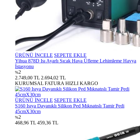
ÜRÜNÜ İNCELE
SEPETE EKLE
Yihua 878D Isı Ayarlı Sıcak Hava Üfleme Lehimleme Havya
İstasyonu
2
%
2.749,00 TL
2.694,02 TL
KURUMSAL FATURA
HIZLI KARGO
ÜRÜNÜ İNCELE
SEPETE EKLE
S160 Isıya Dayanıklı Silikon Ped Mıknatıslı Tamir Pedi
45cmX30cm
2
%
468,96 TL
459,36 TL