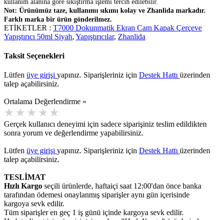
kullanım alanına göre sıkıştırma işlemi tercih edilebilir.
Not: Ürünümüz taze, kullanımı sıkımı kolay ve Zhanlida markadır.
Farklı marka bir ürün gönderilmez.
ETİKETLER :
T7000 Dokunmatik Ekran Cam Kapak Çerçeve
Yapıştırıcı 50ml Siyah
,
Yapıştırıcılar
,
Zhanlida
Taksit Seçenekleri
Lütfen
üye girişi
yapınız. Siparişleriniz için
Destek Hattı
üzerinden
talep açabilirsiniz.
Ortalama Değerlendirme »
Gerçek kullanıcı deneyimi için sadece siparişiniz teslim edildikten
sonra yorum ve değerlendirme yapabilirsiniz.
Lütfen
üye girişi
yapınız. Siparişleriniz için
Destek Hattı
üzerinden
talep açabilirsiniz.
TESLİMAT
Hızlı Kargo
seçili ürünlerde, haftaiçi saat 12:00'dan önce banka
tarafından ödemesi onaylanmış siparişler aynı gün içerisinde
kargoya sevk edilir.
Tüm siparişler en geç 1 iş günü içinde kargoya sevk edilir.