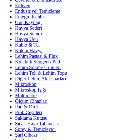
Eldiven
Endüstriyel Temizleme
Entegre Kalıbı
Güç Kaynağı
Havya Setleri
Havya Standı
Havya Ucu
Kablo & Tel
Kalem Havya
Lehim Pastası & Flux
Kulaklık Süngeri / Ped
Lehim Sökme Ürünleri
Lehim Teli & Lehim Topu
Diğer Lehim Aksesuarları
Mikroskop
Mikroskop Işığı
Multimetre
Ölçüm Cihazları
Pad & Örtü
Prob Çeşitleri
Saklama Kutusu
Sıcak Hava Tabancası
Sprey & Temizleyici
Şarj Cihazı