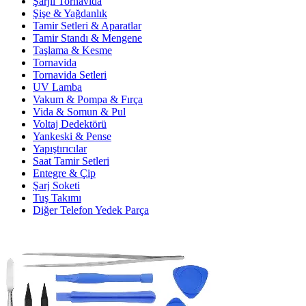
Şarjlı Tornavida
Şişe & Yağdanlık
Tamir Setleri & Aparatlar
Tamir Standı & Mengene
Taşlama & Kesme
Tornavida
Tornavida Setleri
UV Lamba
Vakum & Pompa & Fırça
Vida & Somun & Pul
Voltaj Dedektörü
Yankeski & Pense
Yapıştırıcılar
Saat Tamir Setleri
Entegre & Çip
Şarj Soketi
Tuş Takımı
Diğer Telefon Yedek Parça