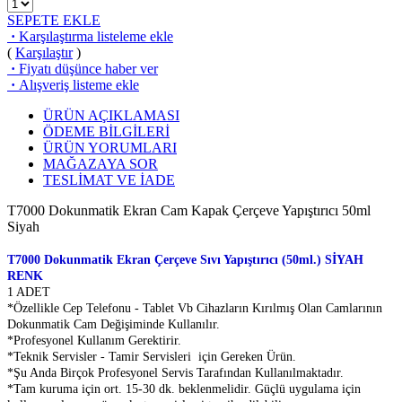
SEPETE EKLE
·
Karşılaştırma listeleme ekle
(
Karşılaştır
)
·
Fiyatı düşünce haber ver
·
Alışveriş listeme ekle
ÜRÜN AÇIKLAMASI
ÖDEME BİLGİLERİ
ÜRÜN YORUMLARI
MAĞAZAYA SOR
TESLİMAT VE İADE
T7000 Dokunmatik Ekran Cam Kapak Çerçeve Yapıştırıcı 50ml
Siyah
T7000 Dokunmatik Ekran Çerçeve Sıvı Yapıştırıcı (50ml.) SİYAH
RENK
1 ADET
*Özellikle Cep Telefonu - Tablet Vb Cihazların Kırılmış Olan Camlarının
Dokunmatik Cam Değişiminde Kullanılır.
*Profesyonel Kullanım Gerektirir.
*Teknik Servisler - Tamir Servisleri için Gereken Ürün.
*Şu Anda Birçok Profesyonel Servis Tarafından Kullanılmaktadır.
*Tam kuruma için ort. 15-30 dk. beklenmelidir. Güçlü uygulama için