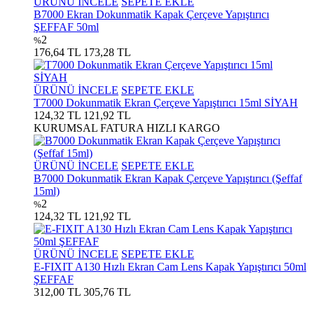
ÜRÜNÜ İNCELE
SEPETE EKLE
B7000 Ekran Dokunmatik Kapak Çerçeve Yapıştırıcı
ŞEFFAF 50ml
2
%
176,64 TL
173,28 TL
ÜRÜNÜ İNCELE
SEPETE EKLE
T7000 Dokunmatik Ekran Çerçeve Yapıştırıcı 15ml SİYAH
124,32 TL
121,92 TL
KURUMSAL FATURA
HIZLI KARGO
ÜRÜNÜ İNCELE
SEPETE EKLE
B7000 Dokunmatik Ekran Kapak Çerçeve Yapıştırıcı (Şeffaf
15ml)
2
%
124,32 TL
121,92 TL
ÜRÜNÜ İNCELE
SEPETE EKLE
E-FIXIT A130 Hızlı Ekran Cam Lens Kapak Yapıştırıcı 50ml
ŞEFFAF
312,00 TL
305,76 TL