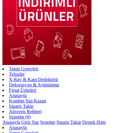
Tamir Gereçleri
Telsizler
X-Ray & Kapı Dedektörü
Dekorasyon & Aydınlatma
Fırsat Ürünleri
Anasayfa
Kombin Yap Kazan
Sipariş Takip
Alışveriş Rehberi
Sepetim (0)
Anasayfa
Giriş Yap
Sepetim
Sipariş Takip
Destek Hattı
Anasayfa
Tamir Gereçleri