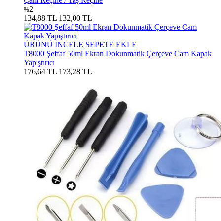
Çam Reçine / Taş Reçine
2
%
134,88 TL
132,00 TL
ÜRÜNÜ İNCELE
SEPETE EKLE
T8000 Şeffaf 50ml Ekran Dokunmatik Çerçeve Cam Kapak
Yapıştırıcı
176,64 TL
173,28 TL