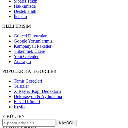
Sipariş Takip
Hakkımızda
Destek Hattı
İletişim
HIZLI ERİŞİM
Güncel Duyurular
Google Yorumlarımız
Kampanyalı Paketler
Tükenmek Üzere
Yeni Gelenler
Anasayfa
POPÜLER KATEGORİLER
Tamir Gereçleri
Telsizler
X-Ray & Kapı Dedektörü
Dekorasyon & Aydınlatma
Fırsat Ürünleri
Keşfet
E-BÜLTEN