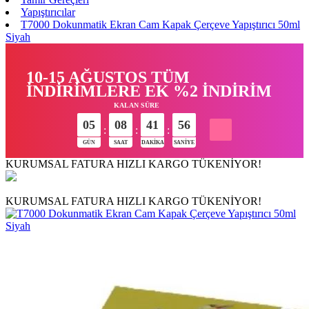
Yapıştırıcılar
T7000 Dokunmatik Ekran Cam Kapak Çerçeve Yapıştırıcı 50ml
Siyah
10-15 AĞUSTOS TÜM
İNDİRİMLERE EK %2 İNDİRİM
KALAN SÜRE
05
08
41
55
:
:
:
GÜN
SAAT
DAKIKA
SANIYE
KURUMSAL FATURA
HIZLI KARGO
TÜKENİYOR!
KURUMSAL FATURA
HIZLI KARGO
TÜKENİYOR!