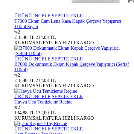
ÜRÜNÜ İNCELE
SEPETE EKLE
T7000 Ekran Cam Lens Kasa Kapak Çerçeve Yapıştırıcı
110ml Siyah
2
%
218,40 TL
214,08 TL
KURUMSAL FATURA
HIZLI KARGO
ÜRÜNÜ İNCELE
SEPETE EKLE
B7000 Dokunmatik Ekran Kapak Çerçeve Yapıştırıcı (Şeffaf
110ml)
2
%
218,40 TL
214,08 TL
KURUMSAL FATURA
HIZLI KARGO
ÜRÜNÜ İNCELE
SEPETE EKLE
Havya Ucu Temizleme Reçine
2
%
134,88 TL
132,00 TL
KURUMSAL FATURA
HIZLI KARGO
ÜRÜNÜ İNCELE
SEPETE EKLE