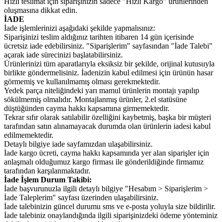
Hızlı teslimat için siparişinizin sadece "Hızlı Kargo" ürünlerinden
oluşmasına dikkat edin.
İADE
İade işlemlerinizi aşağıdaki şekilde yapmalısınız:
Siparişinizi teslim aldığınız tarihten itibaren 14 gün içerisinde
ücretsiz iade edebilirsiniz. "Siparişlerim" sayfasından "İade Talebi"
açarak iade sürecinizi başlatabilirsiniz.
Ürünlerinizi tüm aparatlarıyla eksiksiz bir şekilde, orijinal kutusuyla
birlikte göndermelisiniz. İadenizin kabul edilmesi için ürünün hasar
görmemiş ve kullanılmamış olması gerekmektedir.
Yedek parça niteliğindeki yarı mamul ürünlerin montajı yapılıp
sökülmemiş olmalıdır. Montajlanmış ürünler, 2.el statüsüne
düştüğünden cayma hakkı kapsamına girmemektedir.
Tekrar sıfır olarak satılabilir özelliğini kaybetmiş, başka bir müşteri
tarafından satın alınamayacak durumda olan ürünlerin iadesi kabul
edilmemektedir.
Detaylı bilgiye iade sayfamızdan ulaşabilirsiniz.
İade kargo ücreti, cayma hakkı kapsamında yer alan siparişler için
anlaşmalı olduğumuz kargo firması ile gönderildiğinde firmamız
tarafından karşılanmaktadır.
İade İşlem Durum Takibi:
İade başvurunuzla ilgili detaylı bilgiye "Hesabım > Siparişlerim >
İade Taleplerim" sayfası üzerinden ulaşabilirsiniz.
İade talebinizin güncel durumu sms ve e-posta yoluyla size bildirilir.
İade talebiniz onaylandığında ilgili siparişinizdeki ödeme yönteminiz