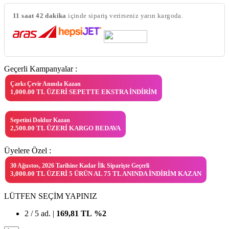
11 saat 42 dakika
içinde sipariş verirseniz yarın kargoda.
Geçerli Kampanyalar :
Çarkı Çevir Anında Kazan
1,000.00 TL ÜZERI SEPETTE EKSTRA İNDIRIM
Sepetini Doldur Kazan
2,500.00 TL ÜZERI KARGO BEDAVA
Üyelere Özel :
30 Ağustos, 2026 Tarihine Kadar İlk Siparişte Geçerli
3,000.00 TL ÜZERI 5 ÜRÜN AL 75 TL ANINDA İNDIRIM KAZAN
LÜTFEN SEÇİM YAPINIZ
2 / 5 ad. |
169,81
TL
%2