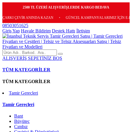
2500 TL ÜZERİ ALIŞVERİŞLERDE KARGO BEDAVA
İR ANINDA KAZAN
•
GÜNCEL KAMPANYALARIMIZ İÇİN E-BÜLTENİMİZE 
08503051625
Giriş Yap
Havale Bildirim
Destek Hattı
İletişim
ALIŞVERİŞ SEPETİNİZ BOŞ
TÜM KATEGORİLER
TÜM KATEGORİLER
Tamir Gereçleri
Tamir Gereçleri
Bant
Büyüteç
Cımbız
Çevirici & Dönüştürücü