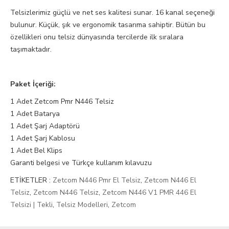
Telsizlerimiz güçlü ve net ses kalitesi sunar. 16 kanal seçeneği
bulunur. Küçük, şık ve ergonomik tasarıma sahiptir. Bütün bu
özellikleri onu telsiz dünyasında tercilerde ilk sıralara
taşımaktadır.
Paket İçeriği:
1 Adet Zetcom Pmr N446 Telsiz
1 Adet Batarya
1 Adet Şarj Adaptörü
1 Adet Şarj Kablosu
1 Adet Bel Klips
Garanti belgesi ve Türkçe kullanım kılavuzu
ETİKETLER :
Zetcom N446 Pmr El Telsiz
,
Zetcom N446 El
Telsiz
,
Zetcom N446 Telsiz
,
Zetcom N446 V1 PMR 446 El
Telsizi | Tekli
,
Telsiz Modelleri
,
Zetcom