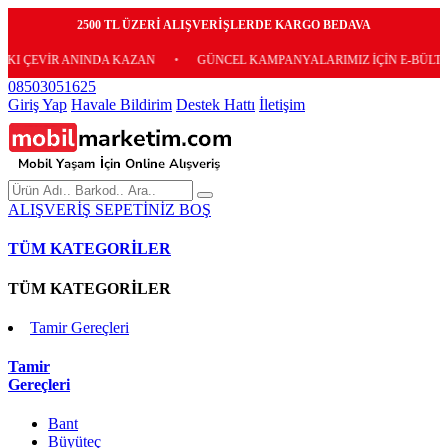
2500 TL ÜZERİ ALIŞVERİŞLERDE KARGO BEDAVA
 ANINDA KAZAN
•
GÜNCEL KAMPANYALARIMIZ İÇİN E-BÜLTENİMİZE ÜC
08503051625
Giriş Yap
Havale Bildirim
Destek Hattı
İletişim
ALIŞVERİŞ SEPETİNİZ BOŞ
TÜM KATEGORİLER
TÜM KATEGORİLER
Tamir Gereçleri
Tamir
Gereçleri
Bant
Büyüteç