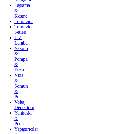
Taşlama
&
Kesme
Tornavida
Tornavida
Setleri
UV
Lamba
Vakum
&
Pompa
&
Fırça
Vida
&
Somun
&
Pul
Voltaj
Dedektörü
Yankeski
&
Pense
Yapıştırıcılar