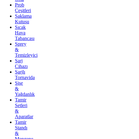
Prob
Çeşitleri
Saklama
Kutusu
Sıcak
Hava
Tabancası
Sprey
&
Temizleyici
Şarj
Cihazı
Şarjlı
Tornavida
Şişe
&
Yağdanlık
Tamir
Setleri
&
Aparatlar
Tamir
Standı
&
Mengene