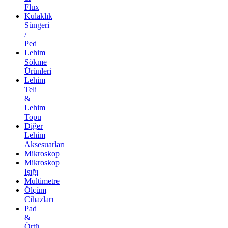
Flux
Kulaklık
Süngeri
/
Ped
Lehim
Sökme
Ürünleri
Lehim
Teli
&
Lehim
Topu
Diğer
Lehim
Aksesuarları
Mikroskop
Mikroskop
Işığı
Multimetre
Ölçüm
Cihazları
Pad
&
Örtü