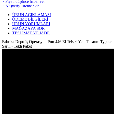
·
Fiyatı düşünce haber ver
·
Alışveriş listeme ekle
ÜRÜN AÇIKLAMASI
ÖDEME BİLGİLERİ
ÜRÜN YORUMLARI
MAĞAZAYA SOR
TESLİMAT VE İADE
Fabrika Depo İş Operasyon Pmr 446 El Telsizi Yeni Tasarım Type-c
Şarjlı - Tekli Paket