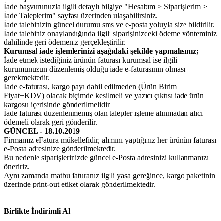
İade başvurunuzla ilgili detaylı bilgiye "Hesabım > Siparişlerim >
İade Taleplerim" sayfası üzerinden ulaşabilirsiniz.
İade talebinizin güncel durumu sms ve e-posta yoluyla size bildirilir.
İade talebiniz onaylandığında ilgili siparişinizdeki ödeme yönteminiz
dahilinde geri ödemeniz gerçekleştirilir.
Kurumsal iade işlemlerinizi aşağıdaki şekilde yapmalısınız;
İade etmek istediğiniz ürünün faturası kurumsal ise ilgili
kurumunuzun düzenlemiş olduğu iade e-faturasının olması
gerekmektedir.
İade e-faturası, kargo payı dahil edilmeden (Ürün Birim
Fiyat+KDV) olacak biçimde kesilmeli ve yazıcı çıktısı iade ürün
kargosu içerisinde gönderilmelidir.
İade faturası düzenlenmemiş olan talepler işleme alınmadan alıcı
ödemeli olarak geri gönderilir.
GÜNCEL - 18.10.2019
Firmamız eFatura mükellefidir, alımını yaptığınız her ürünün faturası
e-Posta adresinize gönderilmektedir.
Bu nedenle siparişlerinizde güncel e-Posta adresinizi kullanmanızı
öneririz.
Aynı zamanda matbu faturanız ilgili yasa gereğince, kargo paketinin
üzerinde print-out etiket olarak gönderilmektedir.
Birlikte İndirimli Al