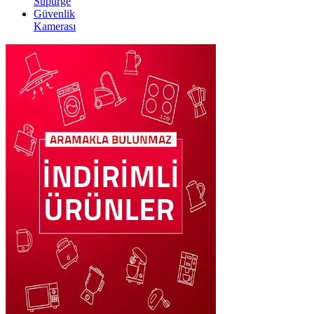
Süpürge
Güvenlik
Kamerası