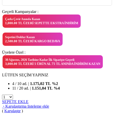
Geçerli Kampanyalar :
Çarkı Çevir Anında Kazan
1,000.00 TL ÜZERI SEPETTE EKSTRA İNDIRIM
Sepetini Doldur Kazan
2,500.00 TL ÜZERI KARGO BEDAVA
Üyelere Özel :
30 Ağustos, 2026 Tarihine Kadar İlk Siparişte Geçerli
3,000.00 TL ÜZERI 5 ÜRÜN AL 75 TL ANINDA İNDIRIM KAZAN
LÜTFEN SEÇİM YAPINIZ
4 / 10 ad. |
1.175,02
TL
%2
11 / 20 ad. |
1.151,04
TL
%4
SEPETE EKLE
·
Karşılaştırma listeleme ekle
(
Karşılaştır
)