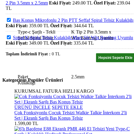
2 Pin 3.5mm x 2.5mm
Eski Fiyat:
249.00
TL
Özel Fiyat:
239.04
TL
Bas Konuş Mikrofonlu 2 Pin PTT Şeffaf Spiral Telsiz Kulaklığı
Eski Fiyat:
359.00
TL
Özel Fiyat:
344.64
TL
Spiral Kablolu Telsiz Kulaklığı Mars Sfe Wln Baofeng Uyumlu
Eski Fiyat:
349.00
TL
Özel Fiyat:
335.04
TL
Toplam İndirimli Fiyat :
0
TL
Kategorinin Popüler Ürünleri
KURUMSAL FATURA
HIZLI KARGO
ÜRÜNÜ İNCELE
SEPETE EKLE
Çok Fonksiyonlu Çocuk Telsizi Walkie Talkie İnterkom 2'li
Set | Ekranlı Şarjlı Bas Konuş Telsiz
1.599,00 TL