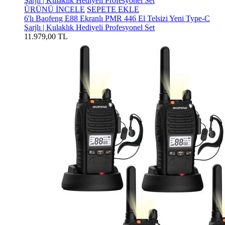
ÜRÜNÜ İNCELE
SEPETE EKLE
6'lı Baofeng E88 Ekranlı PMR 446 El Telsizi Yeni Type-C
Şarjlı | Kulaklık Hediyeli Profesyonel Set
11.979,00 TL