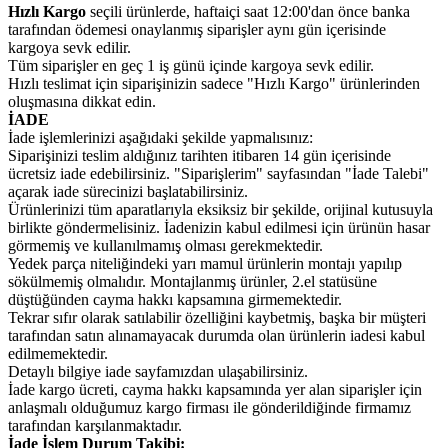
Hızlı Kargo
seçili ürünlerde, haftaiçi saat 12:00'dan önce banka
tarafından ödemesi onaylanmış siparişler aynı gün içerisinde
kargoya sevk edilir.
Tüm siparişler en geç 1 iş günü içinde kargoya sevk edilir.
Hızlı teslimat için siparişinizin sadece "Hızlı Kargo" ürünlerinden
oluşmasına dikkat edin.
İADE
İade işlemlerinizi aşağıdaki şekilde yapmalısınız:
Siparişinizi teslim aldığınız tarihten itibaren 14 gün içerisinde
ücretsiz iade edebilirsiniz. "Siparişlerim" sayfasından "İade Talebi"
açarak iade sürecinizi başlatabilirsiniz.
Ürünlerinizi tüm aparatlarıyla eksiksiz bir şekilde, orijinal kutusuyla
birlikte göndermelisiniz. İadenizin kabul edilmesi için ürünün hasar
görmemiş ve kullanılmamış olması gerekmektedir.
Yedek parça niteliğindeki yarı mamul ürünlerin montajı yapılıp
sökülmemiş olmalıdır. Montajlanmış ürünler, 2.el statüsüne
düştüğünden cayma hakkı kapsamına girmemektedir.
Tekrar sıfır olarak satılabilir özelliğini kaybetmiş, başka bir müşteri
tarafından satın alınamayacak durumda olan ürünlerin iadesi kabul
edilmemektedir.
Detaylı bilgiye iade sayfamızdan ulaşabilirsiniz.
İade kargo ücreti, cayma hakkı kapsamında yer alan siparişler için
anlaşmalı olduğumuz kargo firması ile gönderildiğinde firmamız
tarafından karşılanmaktadır.
İade İşlem Durum Takibi: