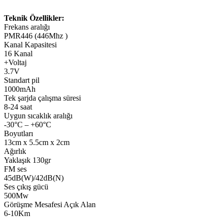
Teknik Özellikler:
Frekans aralığı
PMR446 (446Mhz )
Kanal Kapasitesi
16 Kanal
+Voltaj
3.7V
Standart pil
1000mAh
Tek şarjda çalışma süresi
8-24 saat
Uygun sıcaklık aralığı
-30°C – +60°C
Boyutları
13cm x 5.5cm x 2cm
Ağırlık
Yaklaşık 130gr
FM ses
45dB(W)/42dB(N)
Ses çıkış gücü
500Mw
Görüşme Mesafesi Açık Alan
6-10Km