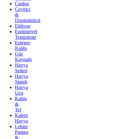
Cımbız
Çevirici
&
Dönüştürücü
Eldiven
Endüstriyel
Temizleme
Entegre
Kalıbı
Güç
Kaynağı
Havya
Setleri
Havya
Standı
Havya
Ucu
Kablo
&
Tel
Kalem
Havya
Lehim
Pastası
&