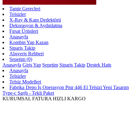
Tamir Gereçleri
Telsizler
X-Ray & Kapı Dedektörü
Dekorasyon & Aydınlatma
Fırsat Ürünleri
Anasayfa
Kombin Yap Kazan
Sipariş Takip
Alışveriş Rehberi
Sepetim (0)
Anasayfa
Giriş Yap
Sepetim
Sipariş Takip
Destek Hattı
Anasayfa
Telsizler
Telsiz Modelleri
Fabrika Depo İş Operasyon Pmr 446 El Telsizi Yeni Tasarım
Type-c Şarjlı - Tekli Paket
KURUMSAL FATURA
HIZLI KARGO