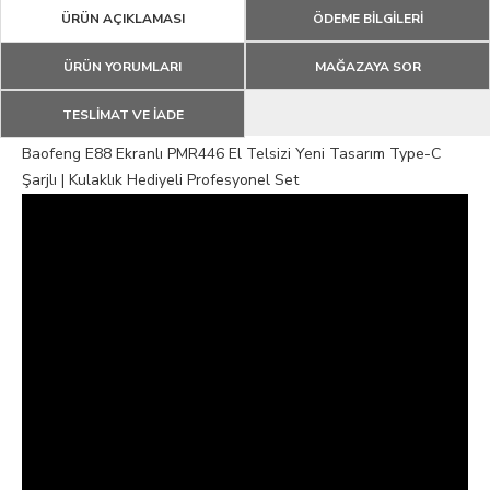
ÜRÜN AÇIKLAMASI
ÖDEME BİLGİLERİ
ÜRÜN YORUMLARI
MAĞAZAYA SOR
TESLİMAT VE İADE
Baofeng E88 Ekranlı PMR446 El Telsizi Yeni Tasarım Type-C
Şarjlı | Kulaklık Hediyeli Profesyonel Set