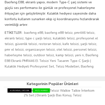
Baofeng E88, ekranlı yapısı, modern Type-C şarj sistemi ve
güçlü ses performansı ile günlük ve profesyonel haberleşme
ihtiyaçları için geliştirilmiştir. Kulaklık hediyesi sayesinde daha
konforlu kullanım sunarken ekip içi koordinasyonu hızlandırarak
verimliliği artırır.
ETİKETLER :
baofeng e88
,
baofeng e88 telsiz
,
pmr446 telsiz
,
ekranlı telsiz
,
type c şarjlı telsiz
,
kulaklıklı telsiz
,
profesyonel el
telsizi
,
güvenlik telsizi
,
restoran telsizi
,
kafe telsizi
,
şarjlı telsiz
,
pmr el telsizi
,
organizasyon telsizi
,
otel telsizi
,
personel telsizi
,
haberleşme telsizi
,
outdoor telsiz
,
kamp telsizi
,
yeni n
,
Baofeng
E88 Ekranlı PMR446 El Telsizi Yeni Tasarım Type-C Şarjlı |
Kulaklık Hediyeli Profesyonel Set
,
Telsiz Modelleri
,
Baofeng
Kategorinin Popüler Ürünleri
KURUMSAL FATURA
HIZLI KARGO