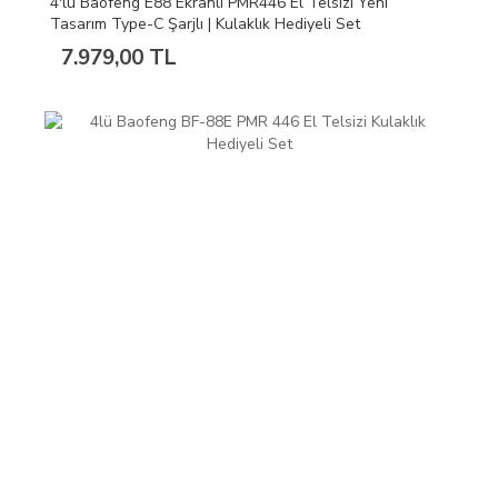
4'lü Baofeng E88 Ekranlı PMR446 El Telsizi Yeni
Tasarım Type-C Şarjlı | Kulaklık Hediyeli Set
7.979,00 TL