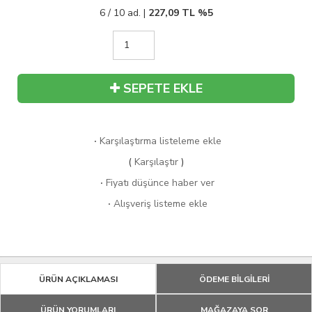
6 / 10 ad. |
227,09
TL
%5
SEPETE EKLE
·
Karşılaştırma listeleme ekle
(
Karşılaştır
)
·
Fiyatı düşünce haber ver
·
Alışveriş listeme ekle
ÜRÜN AÇIKLAMASI
ÖDEME BİLGİLERİ
ÜRÜN YORUMLARI
MAĞAZAYA SOR