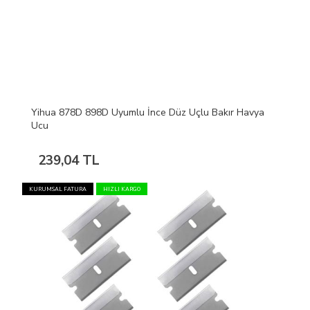
Yihua 878D 898D Uyumlu İnce Düz Uçlu Bakır Havya
Ucu
239,04 TL
KURUMSAL FATURA
HIZLI KARGO