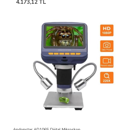
4.173,12 TL
Andonstar AD106S Dijital Mikroskop