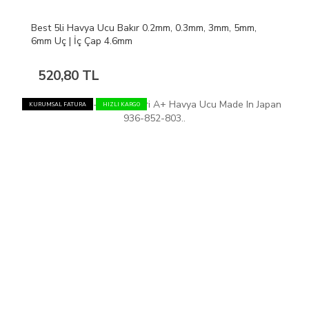
Best 5li Havya Ucu Bakır 0.2mm, 0.3mm, 3mm, 5mm,
6mm Uç | İç Çap 4.6mm
520,80 TL
KURUMSAL FATURA
HIZLI KARGO