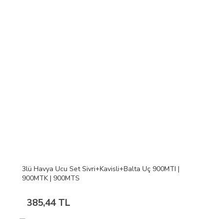
3lü Havya Ucu Set Sivri+Kavisli+Balta Uç 900MTI |
900MTK | 900MTS
385,44 TL