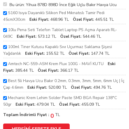
Bu ürün: Yihua 878D 898D İnce Eğik Uçlu Bakır Havya Ucu
S160 Isıya Dayanıklı Silikon Ped Mıknatıslı Tamir Pedi
45cmX30cm
Eski Fiyat:
468.96
TL
Özel Fiyat:
445.51
TL
10lu Pena Seti Telefon Tablet Laptop PS Açma Aparatı RL-
049C
Eski Fiyat:
573.12
TL
Özel Fiyat:
544.46
TL
100ml Tiner Kutusu Kapaklı Sıvı Uçurmaz Saklama Şişesi
Yağdanlık
Eski Fiyat:
155.52
TL
Özel Fiyat:
147.74
TL
Amtech NC-559-ASM Krem Flux 100G - MAVİ KUTU
Eski
Fiyat:
385.44
TL
Özel Fiyat:
366.17
TL
Best 5li Havya Ucu Bakır 0.2mm, 0.3mm, 3mm, 5mm, 6mm Uç | İç
Çap 4.6mm
Eski Fiyat:
520.80
TL
Özel Fiyat:
494.76
TL
Mechanic Krem Lehim Solder Paste SMD BGA Repair 138°C
50gr
Eski Fiyat:
479.04
TL
Özel Fiyat:
455.09
TL
Toplam İndirimli Fiyat :
0
TL