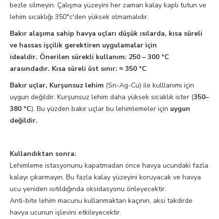
bezle silmeyin. Çalışma yüzeyini her zaman kalay kaplı tutun ve
lehim sıcaklığı 350°c'den yüksek olmamalıdır.
Bakır alaşıma sahip havya uçları düşük ısılarda, kısa süreli
ve hassas işçilik gerektiren uygulamalar için
idealdir.
Önerilen sürekli kullanım:
250 – 300 °C
arasındadır.
Kısa süreli üst sınır:
≈ 350 °C
Bakır uçlar, Kurşunsuz lehim
(Sn-Ag-Cu) ile kulllanımı için
uygun değildir. Kurşunsuz lehim daha yüksek sıcaklık ister (
350–
380 °C
). Bu yüzden bakır uçlar bu lehimlemeler için
uygun
değildir.
Kullandıktan sonra:
Lehimleme istasyonunu kapatmadan önce havya ucundaki fazla
kalayı çıkarmayın. Bu fazla kalay yüzeyini koruyacak ve havya
ucu yeniden ısıtıldığında oksidasyonu önleyecektir.
Anti-bite lehim macunu kullanmaktan kaçının, aksi takdirde
havya ucunun işlevini etkileyecektir.