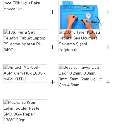
+
+
+
+
+
+