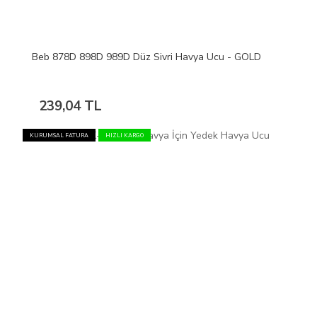
Beb 878D 898D 989D Düz Sivri Havya Ucu - GOLD
239,04 TL
KURUMSAL FATURA
HIZLI KARGO