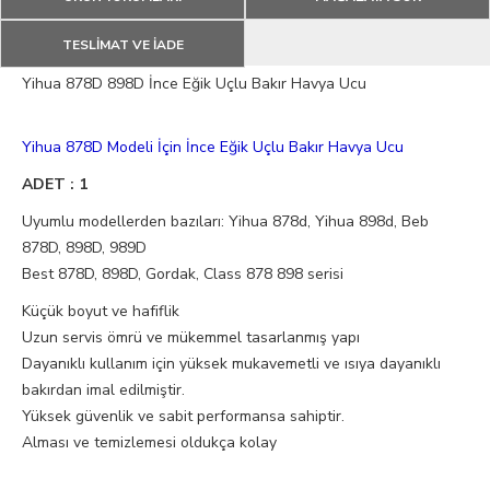
TESLİMAT VE İADE
Yihua 878D 898D İnce Eğik Uçlu Bakır Havya Ucu
Yihua 878D Modeli İçin İnce Eğik Uçlu Bakır Havya Ucu
ADET : 1
Uyumlu modellerden bazıları: Yihua 878d, Yihua 898d, Beb
878D, 898D, 989D
Best 878D, 898D, Gordak, Class 878 898 serisi
Küçük boyut ve hafiflik
Uzun servis ömrü ve mükemmel tasarlanmış yapı
Dayanıklı kullanım için yüksek mukavemetli ve ısıya dayanıklı
bakırdan imal edilmiştir.
Yüksek güvenlik ve sabit performansa sahiptir.
Alması ve temizlemesi oldukça kolay