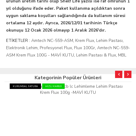
ürünün üretim tarihi olup Shelf Life yazısı ise raf ömrünün 1
yıl olduğunu ifade eder. Paket kullanıma açıldıktan sonra
uygun saklama koşulları sağlandığında da kullanım süresi
ortalama 12 aydır. Ayrıca, 2026/12/01 tarihinin Türkçe
okunuşu 12 Ocak 2026 olmayıp 1 Aralık 2026'dır.
ETİKETLER :
Amtech NC-559-ASM
,
Krem Flux
,
Lehim Pastası
,
Elektronik Lehim
,
Profesyonel Flux
,
Flux 100Gr
,
Amtech NC-559-
ASM Krem Flux 100G - MAVİ KUTU
,
Lehim Pastası & Flux
,
MBL
Kategorinin Popüler Ürünleri
KURUMSAL FATURA
HIZLI KARGO