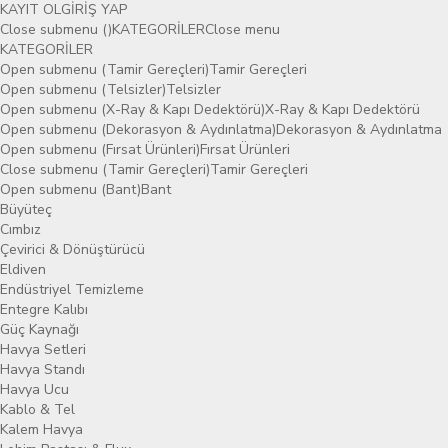
KAYIT OL
GİRİŞ YAP
Close submenu ()
KATEGORİLER
Close menu
KATEGORİLER
Open submenu (Tamir Gereçleri)
Tamir Gereçleri
Open submenu (Telsizler)
Telsizler
Open submenu (X-Ray & Kapı Dedektörü)
X-Ray & Kapı Dedektörü
Open submenu (Dekorasyon & Aydınlatma)
Dekorasyon & Aydınlatma
Open submenu (Fırsat Ürünleri)
Fırsat Ürünleri
Close submenu (Tamir Gereçleri)
Tamir Gereçleri
Open submenu (Bant)
Bant
Büyüteç
Cımbız
Çevirici & Dönüştürücü
Eldiven
Endüstriyel Temizleme
Entegre Kalıbı
Güç Kaynağı
Havya Setleri
Havya Standı
Havya Ucu
Kablo & Tel
Kalem Havya