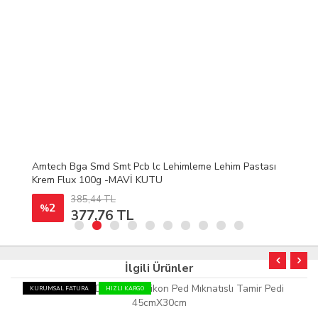
Amtech Bga Smd Smt Pcb lc Lehimleme Lehim Pastası
Krem Flux 100g -MAVİ KUTU
385,44 TL
2
%
377,76 TL
İlgili Ürünler
KURUMSAL FATURA
HIZLI KARGO