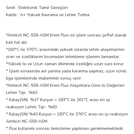
Sınıfı : Elektronik Tamir Gereçleri
Kalite : A+ Yüksek Kavrama ve Lehim Tutma
*Amtech NC-559-ASM Krem Flux ısıl işlem sonrası şeffaf olarak
katı hal alır.
*183°C ile 376°C arasındaki yüksek ısılarda lehim alaşımlarının
oran ve özelliklerini bozmadan lehimleme işlemini tamamlar.
*Yüksek Isı ve Uzun zaman diliminde özelliğini uzun süre korur.
* İşlem esnasında ani yanma yada kararma yapmaz, uzun süreli
bga işlemlerinde mükemmel sonuç verir.
*Amtech NC-559-ASM Krem Flux Alaşımlara Göre Isı Değerleri
Lehim Tipi : %63
* Kalay(SN) %37 Kurşun = 183°C ile 261°C arası en iyi
reaksiyon Lehim Tipi : %60
* Kalay(SN) %40 Kurşun = 183°C ile 376°C arası en iyi reaksiyon
Amtech NC-559-ASM
* Flux kullanımı sonrası temizleme yapılması gerekmemektedir.