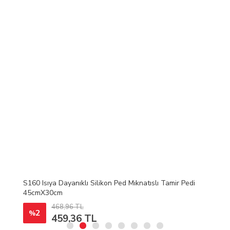
S160 Isıya Dayanıklı Silikon Ped Mıknatıslı Tamir Pedi
45cmX30cm
468,96 TL
2
%
459,36 TL