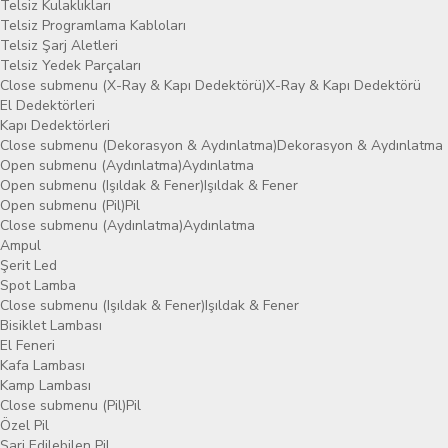
Telsiz Kulaklıkları
Telsiz Programlama Kabloları
Telsiz Şarj Aletleri
Telsiz Yedek Parçaları
Close submenu (X-Ray & Kapı Dedektörü)
X-Ray & Kapı Dedektörü
El Dedektörleri
Kapı Dedektörleri
Close submenu (Dekorasyon & Aydınlatma)
Dekorasyon & Aydınlatma
Open submenu (Aydınlatma)
Aydınlatma
Open submenu (Işıldak & Fener)
Işıldak & Fener
Open submenu (Pil)
Pil
Close submenu (Aydınlatma)
Aydınlatma
Ampul
Şerit Led
Spot Lamba
Close submenu (Işıldak & Fener)
Işıldak & Fener
Bisiklet Lambası
El Feneri
Kafa Lambası
Kamp Lambası
Close submenu (Pil)
Pil
Özel Pil
Şarj Edilebilen Pil