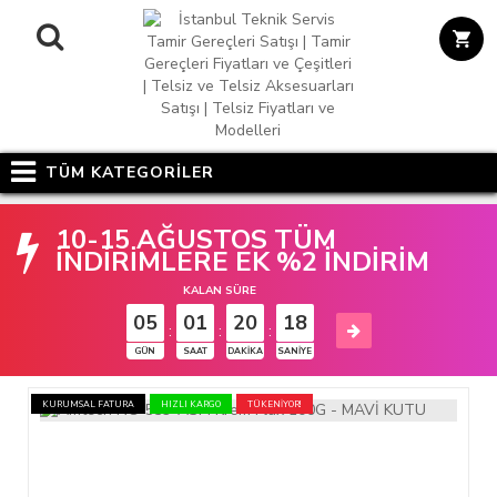
TÜM KATEGORİLER
10-15 AĞUSTOS TÜM
İNDİRİMLERE EK %2 İNDİRİM
KALAN SÜRE
05
01
20
18
:
:
:
GÜN
SAAT
DAKIKA
SANIYE
KURUMSAL FATURA
HIZLI KARGO
TÜKENİYOR!