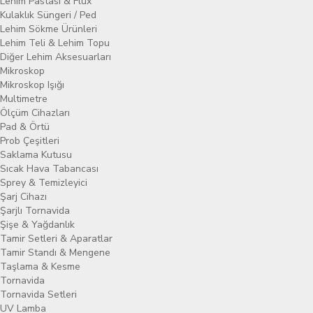
Lehim Pastası & Flux
Kulaklık Süngeri / Ped
Lehim Sökme Ürünleri
Lehim Teli & Lehim Topu
Diğer Lehim Aksesuarları
Mikroskop
Mikroskop Işığı
Multimetre
Ölçüm Cihazları
Pad & Örtü
Prob Çeşitleri
Saklama Kutusu
Sıcak Hava Tabancası
Sprey & Temizleyici
Şarj Cihazı
Şarjlı Tornavida
Şişe & Yağdanlık
Tamir Setleri & Aparatlar
Tamir Standı & Mengene
Taşlama & Kesme
Tornavida
Tornavida Setleri
UV Lamba