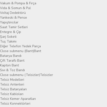
Vakum & Pompa & Fırça
Vida & Somun & Pul
Voltaj Dedektörü
Yankeski & Pense
Yapıştırıcılar
Saat Tamir Setleri
Entegre & Çip
Şarj Soketi
Tuş Takımı
Diğer Telefon Yedek Parça
Close submenu (Bant)
Bant
Batarya Bandı
Çift Taraflı Bant
Kapton Bant
Sıvı & Toz Bandı
Close submenu (Telsizler)
Telsizler
Telsiz Modelleri
Telsiz Antenleri
Telsiz Bataryaları
Telsiz Kabloları
Telsiz Kemer Aparatları
Telsiz Konnektörleri