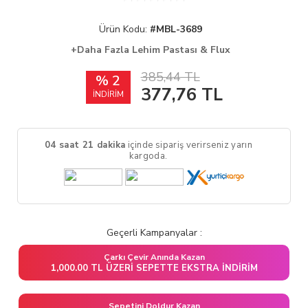
Ürün Kodu:
#MBL-3689
+Daha Fazla Lehim Pastası & Flux
385,44 TL
% 2
377,76
TL
İNDİRİM
04 saat 21 dakika
içinde sipariş verirseniz yarın
kargoda.
Geçerli Kampanyalar :
Çarkı Çevir Anında Kazan
1,000.00 TL ÜZERI SEPETTE EKSTRA İNDIRIM
Sepetini Doldur Kazan