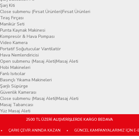
Şarj Kiti
Close submenu (Fırsat Ürünleri)
Fırsat Ürünleri
Tıraş Fırçası
Manikür Seti
Punta Kaynak Makinesi
Kompresör & Hava Pompası
Video Kamera
Portatif Soğutucular Vantilatör
Hava Nemlendiricisi
Open submenu (Masaj Aleti)
Masaj Aleti
Hobi Makineleri
Fanlı Isıtıcılar
Basınçlı Yıkama Makineleri
Şarjlı Süpürge
Güvenlik Kamerası
Close submenu (Masaj Aleti)
Masaj Aleti
Masaj Tabancası
Yüz Masaj Aleti
2500 TL ÜZERİ ALIŞVERİŞLERDE KARGO BEDAVA
ÇARKI ÇEVİR ANINDA KAZAN
•
GÜNCEL KAMPANYALARIMIZ İÇİN E-BÜLT