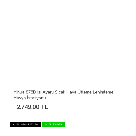
Yihua 878D Isı Ayarlı Sıcak Hava Üfleme Lehimleme
Havya İstasyonu
2.749,00 TL
KURUMSAL FATURA
HIZLI KARGO