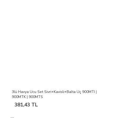
3lü Havya Ucu Set Sivri+Kavisli+Balta Uç 900MTI |
900MTK | 900MTS
381,43 TL