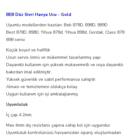
BEB Düz Sivri Havya Ucu - Gold
Uyumlu modellerden bazıları: Beb 878D, 898D, 989D
Best 878D, 898D, Yihua 878d, Yihua 898d, Gordak, Class 878
898 serisi
Küçük boyut ve hafiflik
Uzun servis ömrü ve mükemmel tasarlanmış yapı
Dayanıklı kullanım için yüksek mukavemetli ve ısıya dayanıklı
bakırdan imal edilmiştir.
Yüksek güvenlik ve sabit performansa sahiptir.
Alması ve temizlemesi oldukça kolay
Uygun kullanım için iyi ambalajlanmış​
Uyumluluk
İç çap 4.2mm.
Max 4mm dış rezistans çapına sahip kol için uygundur.
Uyumluluk kontrolünüzü havyanızdan sipariş oluşturmadan