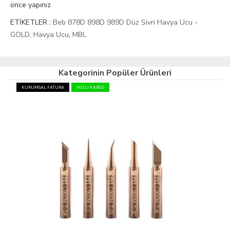
önce yapınız
ETİKETLER :
Beb 878D 898D 989D Düz Sivri Havya Ucu -
GOLD
,
Havya Ucu
,
MBL
Kategorinin Popüler Ürünleri
KURUMSAL FATURA
HIZLI KARGO