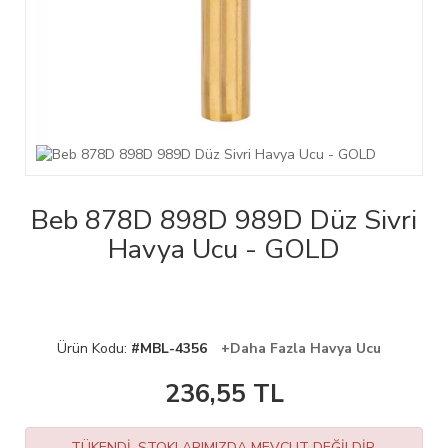
Beb 878D 898D 989D Düz Sivri
Havya Ucu - GOLD
Ürün Kodu:
#MBL-4356
+Daha Fazla Havya Ucu
236,55
TL
TÜKENDİ. STOKLARIMIZDA MEVCUT DEĞİLDİR.