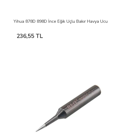
Yihua 878D 898D İnce Eğik Uçlu Bakır Havya Ucu
236,55 TL