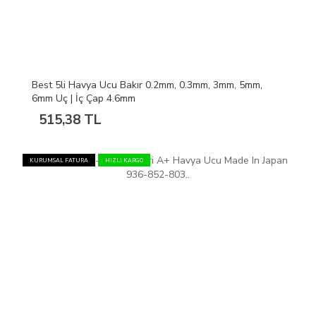
Best 5li Havya Ucu Bakır 0.2mm, 0.3mm, 3mm, 5mm,
6mm Uç | İç Çap 4.6mm
515,38 TL
KURUMSAL FATURA
HIZLI KARGO