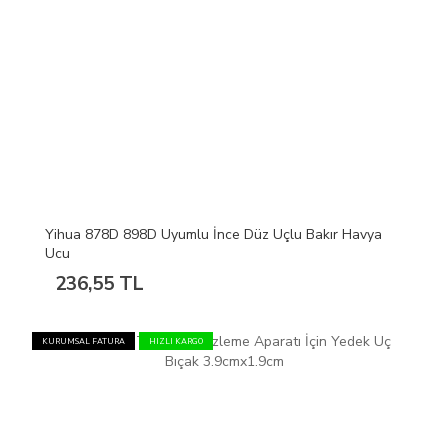
Yihua 878D 898D Uyumlu İnce Düz Uçlu Bakır Havya
Ucu
236,55 TL
KURUMSAL FATURA
HIZLI KARGO