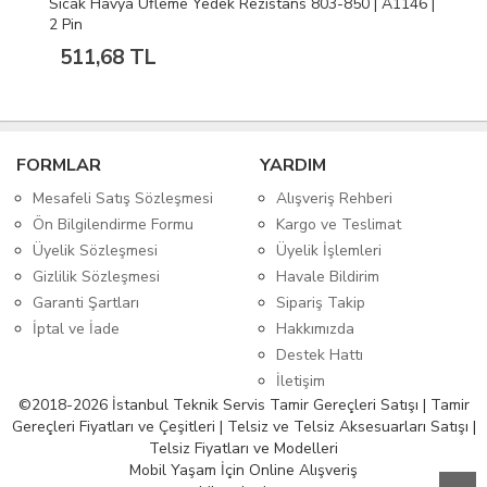
Sıcak Havya Üfleme Yedek Rezistans 803-850 | A1146 |
2 Pin
511,68 TL
FORMLAR
YARDIM
Mesafeli Satış Sözleşmesi
Alışveriş Rehberi
Ön Bilgilendirme Formu
Kargo ve Teslimat
Üyelik Sözleşmesi
Üyelik İşlemleri
Gizlilik Sözleşmesi
Havale Bildirim
Garanti Şartları
Sipariş Takip
İptal ve İade
Hakkımızda
Destek Hattı
İletişim
©2018-2026 İstanbul Teknik Servis Tamir Gereçleri Satışı | Tamir
Gereçleri Fiyatları ve Çeşitleri | Telsiz ve Telsiz Aksesuarları Satışı |
Telsiz Fiyatları ve Modelleri
Mobil Yaşam İçin Online Alışveriş