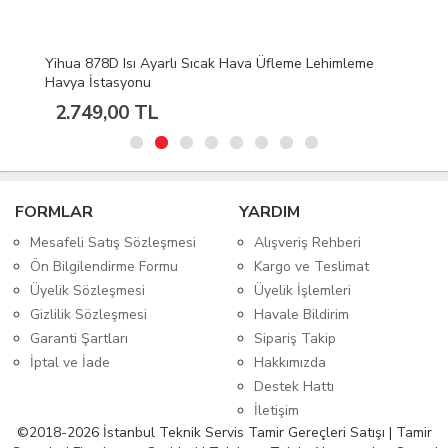
S160 Isıya Dayanıklı Silikon Ped Mıknatıslı Tamir Pedi
45cmX30cm
468,96 TL
FORMLAR
YARDIM
Mesafeli Satış Sözleşmesi
Alışveriş Rehberi
Ön Bilgilendirme Formu
Kargo ve Teslimat
Üyelik Sözleşmesi
Üyelik İşlemleri
Gizlilik Sözleşmesi
Havale Bildirim
Garanti Şartları
Sipariş Takip
İptal ve İade
Hakkımızda
Destek Hattı
İletişim
©2018-2026 İstanbul Teknik Servis Tamir Gereçleri Satışı | Tamir