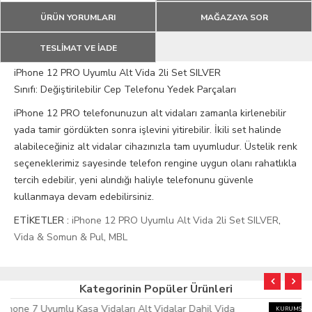
ÜRÜN YORUMLARI
MAĞAZAYA SOR
TESLİMAT VE İADE
iPhone 12 PRO Uyumlu Alt Vida 2li Set SILVER
Sınıfı: Değiştirilebilir Cep Telefonu Yedek Parçaları
iPhone 12 PRO telefonunuzun alt vidaları zamanla kirlenebilir
yada tamir gördükten sonra işlevini yitirebilir. İkili set halinde
alabileceğiniz alt vidalar cihazınızla tam uyumludur. Üstelik renk
seçeneklerimiz sayesinde telefon rengine uygun olanı rahatlıkla
tercih edebilir, yeni alındığı haliyle telefonunu güvenle
kullanmaya devam edebilirsiniz.
ETİKETLER :
iPhone 12 PRO Uyumlu Alt Vida 2li Set SILVER
,
Vida & Somun & Pul
,
MBL
Kategorinin Popüler Ürünleri
KURUMSAL FATURA
HIZLI KARGO