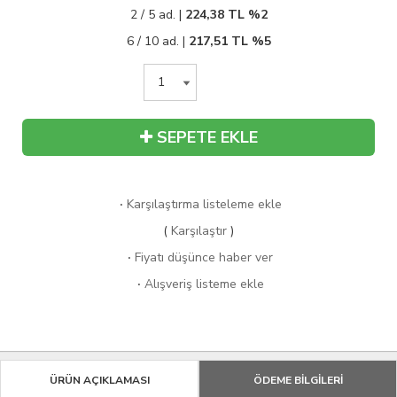
2 / 5 ad. |
224,38
TL
%2
6 / 10 ad. |
217,51
TL
%5
SEPETE EKLE
·
Karşılaştırma listeleme ekle
(
Karşılaştır
)
·
Fiyatı düşünce haber ver
·
Alışveriş listeme ekle
ÜRÜN AÇIKLAMASI
ÖDEME BİLGİLERİ