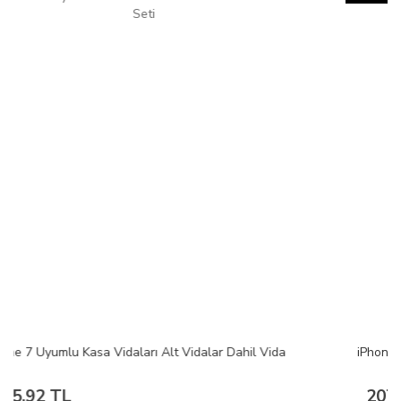
iPhone 6S Uyumlu Alt Vida 2li Set | GOLD
207,84 TL