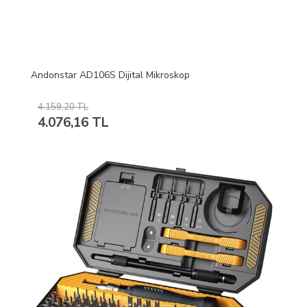
Andonstar AD106S Dijital Mikroskop
4.159,20 TL
4.076,16 TL