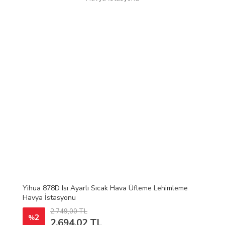
Yihua 878D Isı Ayarlı Sıcak Hava Üfleme Lehimleme
Havya İstasyonu
2.749,00 TL
2
%
2.694,02 TL