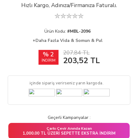
Hızlı Kargo, Adınıza/Firmanıza Faturalı.
Ürün Kodu:
#MBL-2096
+Daha Fazla Vida & Somun & Pul
207,84 TL
% 2
203,52
TL
İNDİRİM
içinde sipariş verirseniz yarın kargoda.
Geçerli Kampanyalar :
Çarkı Çevir Anında Kazan
1,000.00 TL ÜZERI SEPETTE EKSTRA İNDIRIM