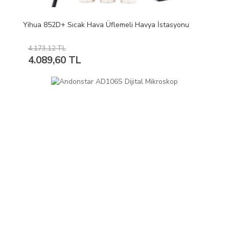
Yihua 852D+ Sıcak Hava Üflemeli Havya İstasyonu
4.173,12 TL
4.089,60 TL