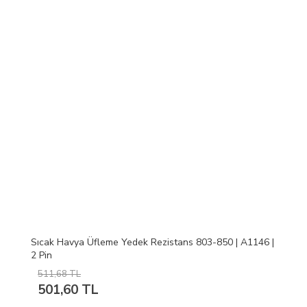
Sıcak Havya Üfleme Yedek Rezistans 803-850 | A1146 |
2 Pin
511,68 TL
501,60 TL