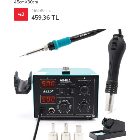
45cmX30cm
468,96 TL
2
%
459,36 TL