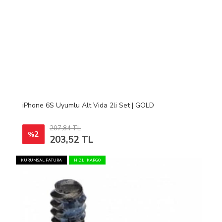
iPhone 6S Uyumlu Alt Vida 2li Set | GOLD
207,84 TL
2
%
203,52 TL
KURUMSAL FATURA
HIZLI KARGO