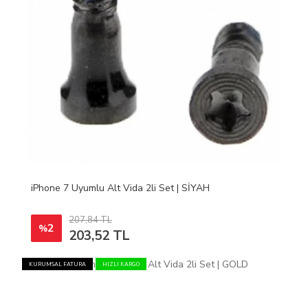
iPhone 7 Uyumlu Alt Vida 2li Set | SİYAH
207,84 TL
2
%
203,52 TL
KURUMSAL FATURA
HIZLI KARGO