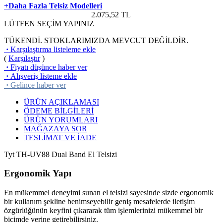
+Daha Fazla Telsiz Modelleri
2.075,52
TL
LÜTFEN SEÇİM YAPINIZ
TÜKENDİ. STOKLARIMIZDA MEVCUT DEĞİLDİR.
·
Karşılaştırma listeleme ekle
(
Karşılaştır
)
·
Fiyatı düşünce haber ver
·
Alışveriş listeme ekle
·
Gelince haber ver
ÜRÜN AÇIKLAMASI
ÖDEME BİLGİLERİ
ÜRÜN YORUMLARI
MAĞAZAYA SOR
TESLİMAT VE İADE
Tyt TH-UV88 Dual Band El Telsizi
Ergonomik Yapı
En mükemmel deneyimi sunan el telsizi sayesinde sizde ergonomik
bir kullanım şekline benimseyebilir geniş mesafelerde iletişim
özgürlüğünün keyfini çıkararak tüm işlemlerinizi mükemmel bir
biçimde yerine getirebilirsiniz.