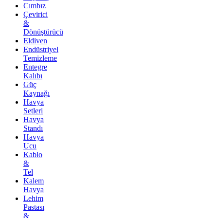
Cımbız
Çevirici
&
Dönüştürücü
Eldiven
Endüstriyel
Temizleme
Entegre
Kalıbı
Güç
Kaynağı
Havya
Setleri
Havya
Standı
Havya
Ucu
Kablo
&
Tel
Kalem
Havya
Lehim
Pastası
&