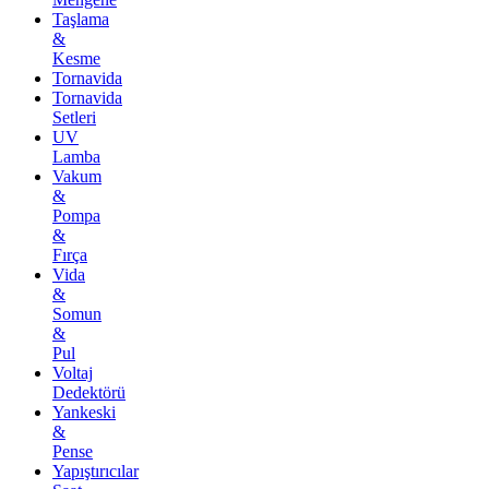
Taşlama
&
Kesme
Tornavida
Tornavida
Setleri
UV
Lamba
Vakum
&
Pompa
&
Fırça
Vida
&
Somun
&
Pul
Voltaj
Dedektörü
Yankeski
&
Pense
Yapıştırıcılar