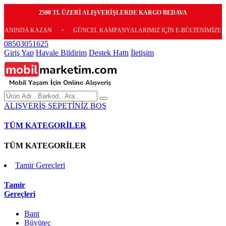
2500 TL ÜZERİ ALIŞVERİŞLERDE KARGO BEDAVA
KAZAN
•
GÜNCEL KAMPANYALARIMIZ İÇİN E-BÜLTENİMİZE ÜCRETSİZ A
08503051625
Giriş Yap
Havale Bildirim
Destek Hattı
İletişim
ALIŞVERİŞ SEPETİNİZ BOŞ
TÜM KATEGORİLER
TÜM KATEGORİLER
Tamir Gereçleri
Tamir
Gereçleri
Bant
Büyüteç