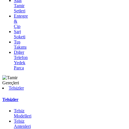
Saat
Tamir
Setleri
Entegre
&
Çip
Şarj
Soketi
Tuş
Takımı
Diğer
Telefon
Yedek
Parça
Telsizler
Telsizler
Telsiz
Modelleri
Telsiz
Antenleri