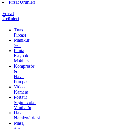
Fırsat Ürünleri
Fırsat
Ürünleri
Tıraş
Fırçası
Manikür
Seti
Punta
Kaynak
Makinesi
Kompresör
&
Hava
Pompası
Video
Kamera
Portatif
Soğutucular
Vantilatör
Hava
Nemlendiricisi
Masaj
Aleti