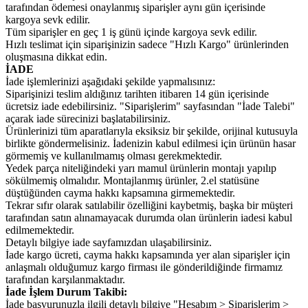
tarafından ödemesi onaylanmış siparişler aynı gün içerisinde
kargoya sevk edilir.
Tüm siparişler en geç 1 iş günü içinde kargoya sevk edilir.
Hızlı teslimat için siparişinizin sadece "Hızlı Kargo" ürünlerinden
oluşmasına dikkat edin.
İADE
İade işlemlerinizi aşağıdaki şekilde yapmalısınız:
Siparişinizi teslim aldığınız tarihten itibaren 14 gün içerisinde
ücretsiz iade edebilirsiniz. "Siparişlerim" sayfasından "İade Talebi"
açarak iade sürecinizi başlatabilirsiniz.
Ürünlerinizi tüm aparatlarıyla eksiksiz bir şekilde, orijinal kutusuyla
birlikte göndermelisiniz. İadenizin kabul edilmesi için ürünün hasar
görmemiş ve kullanılmamış olması gerekmektedir.
Yedek parça niteliğindeki yarı mamul ürünlerin montajı yapılıp
sökülmemiş olmalıdır. Montajlanmış ürünler, 2.el statüsüne
düştüğünden cayma hakkı kapsamına girmemektedir.
Tekrar sıfır olarak satılabilir özelliğini kaybetmiş, başka bir müşteri
tarafından satın alınamayacak durumda olan ürünlerin iadesi kabul
edilmemektedir.
Detaylı bilgiye iade sayfamızdan ulaşabilirsiniz.
İade kargo ücreti, cayma hakkı kapsamında yer alan siparişler için
anlaşmalı olduğumuz kargo firması ile gönderildiğinde firmamız
tarafından karşılanmaktadır.
İade İşlem Durum Takibi:
İade başvurunuzla ilgili detaylı bilgiye "Hesabım > Siparişlerim >