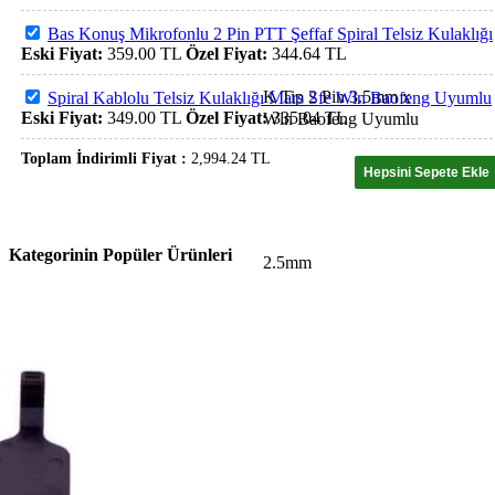
Bas Konuş Mikrofonlu 2 Pin PTT Şeffaf Spiral Telsiz Kulaklığı
Eski Fiyat:
359.00
TL
Özel Fiyat:
344.64
TL
Spiral Kablolu Telsiz Kulaklığı Mars Sfe Wln Baofeng Uyumlu
Eski Fiyat:
349.00
TL
Özel Fiyat:
335.04
TL
Toplam İndirimli Fiyat :
2,994.24
TL
Kategorinin Popüler Ürünleri