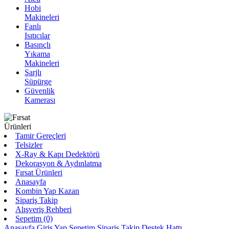
Hobi
Makineleri
Fanlı
Isıtıcılar
Basınçlı
Yıkama
Makineleri
Şarjlı
Süpürge
Güvenlik
Kamerası
Tamir Gereçleri
Telsizler
X-Ray & Kapı Dedektörü
Dekorasyon & Aydınlatma
Fırsat Ürünleri
Anasayfa
Kombin Yap Kazan
Sipariş Takip
Alışveriş Rehberi
Sepetim (0)
Anasayfa
Giriş Yap
Sepetim
Sipariş Takip
Destek Hattı