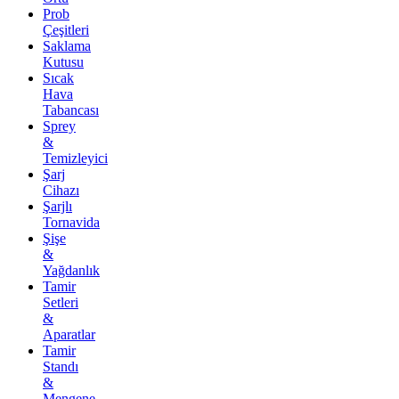
Prob
Çeşitleri
Saklama
Kutusu
Sıcak
Hava
Tabancası
Sprey
&
Temizleyici
Şarj
Cihazı
Şarjlı
Tornavida
Şişe
&
Yağdanlık
Tamir
Setleri
&
Aparatlar
Tamir
Standı
&
Mengene