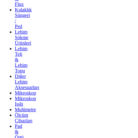
Flux
Kulaklık
Süngeri
/
Ped
Lehim
Sökme
Ürünleri
Lehim
Teli
&
Lehim
Topu
Diğer
Lehim
Aksesuarları
Mikroskop
Mikroskop
Işığı
Multimetre
Ölçüm
Cihazları
Pad
&
Örtü