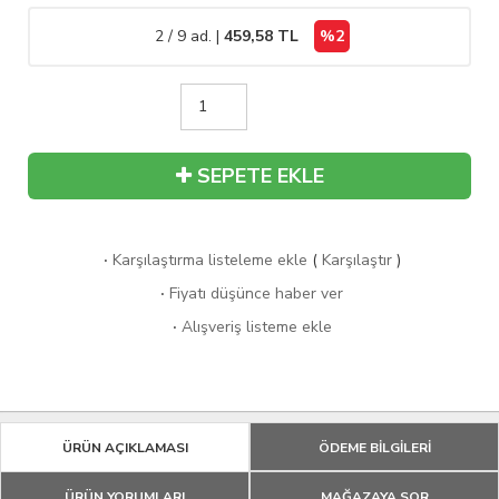
2 / 9 ad. |
459,58
TL
%2
SEPETE EKLE
·
Karşılaştırma listeleme ekle
(
Karşılaştır
)
·
Fiyatı düşünce haber ver
·
Alışveriş listeme ekle
ÜRÜN AÇIKLAMASI
ÖDEME BİLGİLERİ
ÜRÜN YORUMLARI
MAĞAZAYA SOR