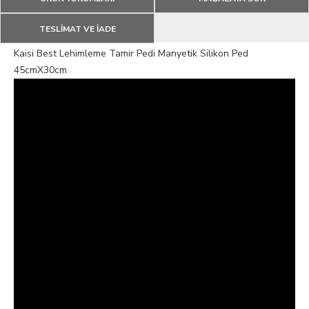
TESLİMAT VE İADE
Kaisi Best Lehimleme Tamir Pedi Manyetik Silikon Ped
45cmX30cm