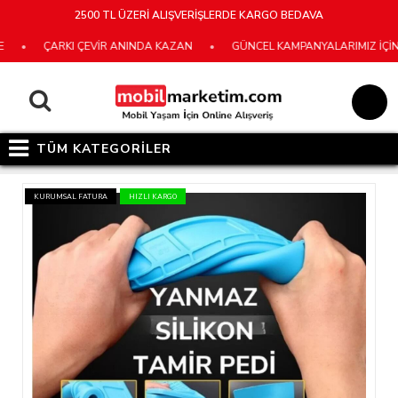
2500 TL ÜZERİ ALIŞVERİŞLERDE KARGO BEDAVA
•
ÇARKI ÇEVİR ANINDA KAZAN
•
GÜNCEL KAMPANYALARIMIZ İÇİN E-
TÜM KATEGORİLER
KURUMSAL FATURA
HIZLI KARGO