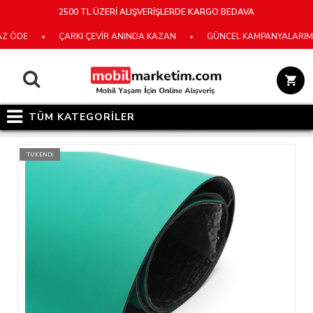
2500 TL ÜZERİ ALIŞVERİŞLERDE KARGO BEDAVA
ÖDE
•
ÇARKI ÇEVİR ANINDA KAZAN
•
GÜNCEL KAMPANYALARIMIZ İÇ
TÜM KATEGORİLER
TÜKENDİ