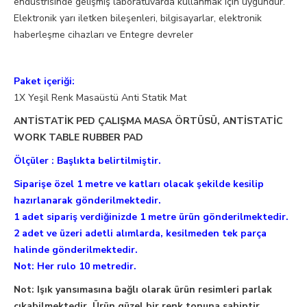
endüstrisinde gelişmiş laboratuvarda kullanmak için uygundur.
Elektronik yarı iletken bileşenleri, bilgisayarlar, elektronik
haberleşme cihazları ve Entegre devreler
Paket içeriği:
1X Yeşil Renk Masaüstü Anti Statik Mat
ANTİSTATİK PED ÇALIŞMA MASA ÖRTÜSÜ, ANTİSTATİC
WORK TABLE RUBBER PAD
Ölçüler :
Başlıkta belirtilmiştir.
Siparişe özel 1 metre ve katları olacak şekilde kesilip
hazırlanarak gönderilmektedir.
1 adet sipariş verdiğinizde 1 metre ürün gönderilmektedir.
2 adet ve üzeri adetli alımlarda, kesilmeden tek parça
halinde gönderilmektedir.
Not: Her rulo 10 metredir.
Not: Işık yansımasına bağlı olarak ürün resimleri parlak
çıkabilmektedir. Ürün güzel bir renk tonuna sahiptir.