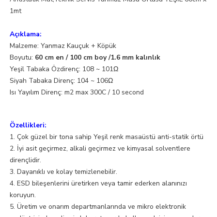
1mt
Açıklama:
Malzeme: Yanmaz Kauçuk + Köpük
Boyutu:
60 cm en /
100 cm boy /1.6 mm kalınlık
Yeşil Tabaka Özdirenç: 108 ~ 101Ω
Siyah Tabaka Direnç: 104 ~ 106Ω
Isı Yayılım Direnç: m2 max 300C / 10 second
Özellikleri:
1. Çok güzel bir tona sahip Yeşil renk masaüstü anti-statik örtü
2. İyi asit geçirmez, alkali geçirmez ve kimyasal solventlere
dirençlidir.
3. Dayanıklı ve kolay temizlenebilir.
4. ESD bileşenlerini üretirken veya tamir ederken alanınızı
koruyun.
5. Üretim ve onarım departmanlarında ve mikro elektronik