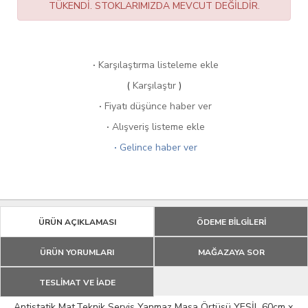
TÜKENDİ. STOKLARIMIZDA MEVCUT DEĞİLDİR.
·
Karşılaştırma listeleme ekle
(
Karşılaştır
)
·
Fiyatı düşünce haber ver
·
Alışveriş listeme ekle
·
Gelince haber ver
ÜRÜN AÇIKLAMASI
ÖDEME BİLGİLERİ
ÜRÜN YORUMLARI
MAĞAZAYA SOR
TESLİMAT VE İADE
Antistatik Mat,Teknik Servis Yanmaz Masa Örtüsü YEŞİL 60cm x