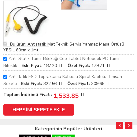
Bu ürün: Antistatik Mat,Teknik Servis Yanmaz Masa Örtüsü
YEŞİL 60cm x 1mt
Anti-Statik Tamir Bilekliği Cep Tablet Notebook PC Tamir
Bileklik
Eski Fiyat:
187.20
TL
Özel Fiyat:
179.71
TL
Antistatik ESD Topraklama Kablosu Spiral Kablolu Timsah
Soketli
Eski Fiyat:
322.56
TL
Özel Fiyat:
309.66
TL
Toplam İndirimli Fiyat :
1,533.85
TL
Kategorinin Popüler Ürünleri