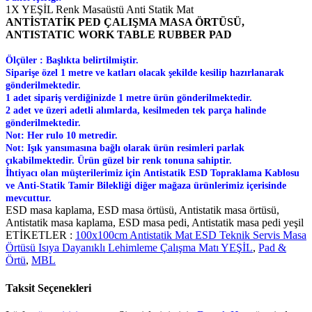
1X YEŞİL Renk Masaüstü Anti Statik Mat
ANTİSTATİK PED ÇALIŞMA MASA ÖRTÜSÜ,
ANTISTATIC WORK TABLE RUBBER PAD
Ölçüler :
Başlıkta belirtilmiştir.
Siparişe özel 1 metre ve katları olacak şekilde kesilip hazırlanarak
gönderilmektedir.
1 adet sipariş verdiğinizde 1 metre ürün gönderilmektedir.
2 adet ve üzeri adetli alımlarda, kesilmeden tek parça halinde
gönderilmektedir.
Not: Her rulo 10 metredir.
Not: Işık yansımasına bağlı olarak ürün resimleri parlak
çıkabilmektedir. Ürün güzel bir renk tonuna sahiptir.
İhtiyacı olan müşterilerimiz için Antistatik ESD Topraklama Kablosu
ve Anti-Statik Tamir Bilekliği diğer mağaza ürünlerimiz içerisinde
mevcuttur.
ESD masa kaplama, ESD masa örtüsü, Antistatik masa örtüsü,
Antistatik masa kaplama, ESD masa pedi, Antistatik masa pedi yeşil
ETİKETLER :
100x100cm Antistatik Mat ESD Teknik Servis Masa
Örtüsü Isıya Dayanıklı Lehimleme Çalışma Matı YEŞİL
,
Pad &
Örtü
,
MBL
Taksit Seçenekleri