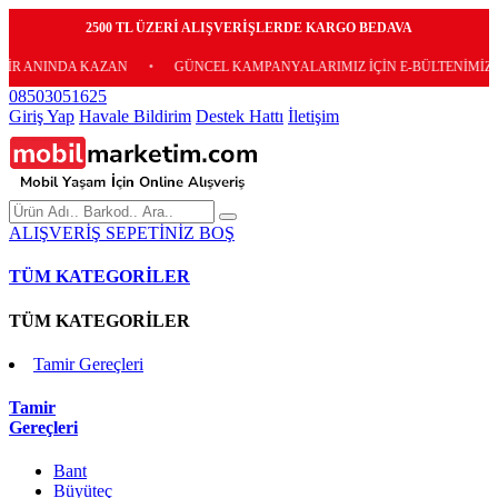
2500 TL ÜZERİ ALIŞVERİŞLERDE KARGO BEDAVA
KAZAN
•
GÜNCEL KAMPANYALARIMIZ İÇİN E-BÜLTENİMİZE ÜCRETSİZ A
08503051625
Giriş Yap
Havale Bildirim
Destek Hattı
İletişim
ALIŞVERİŞ SEPETİNİZ BOŞ
TÜM KATEGORİLER
TÜM KATEGORİLER
Tamir Gereçleri
Tamir
Gereçleri
Bant
Büyüteç