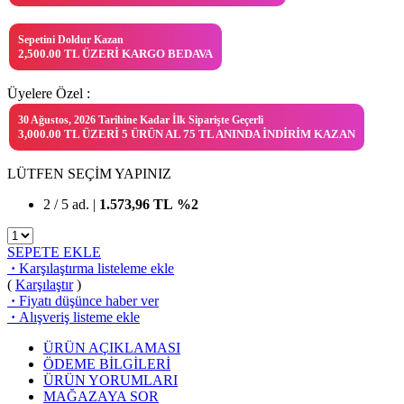
Sepetini Doldur Kazan
2,500.00 TL ÜZERI KARGO BEDAVA
Üyelere Özel :
30 Ağustos, 2026 Tarihine Kadar İlk Siparişte Geçerli
3,000.00 TL ÜZERI 5 ÜRÜN AL 75 TL ANINDA İNDIRIM KAZAN
LÜTFEN SEÇİM YAPINIZ
2 / 5 ad. |
1.573,96
TL
%2
SEPETE EKLE
·
Karşılaştırma listeleme ekle
(
Karşılaştır
)
·
Fiyatı düşünce haber ver
·
Alışveriş listeme ekle
ÜRÜN AÇIKLAMASI
ÖDEME BİLGİLERİ
ÜRÜN YORUMLARI
MAĞAZAYA SOR