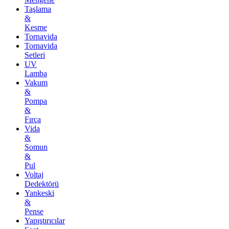
Taşlama
&
Kesme
Tornavida
Tornavida
Setleri
UV
Lamba
Vakum
&
Pompa
&
Fırça
Vida
&
Somun
&
Pul
Voltaj
Dedektörü
Yankeski
&
Pense
Yapıştırıcılar