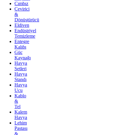
Cımbız
Çevirici
&
Dönüştürücü
Eldiven
Endüstriyel
Temizleme
Entegre
Kalıbı
Güç
Kaynağı
Havya
Setleri
Havya
Standı
Havya
Ucu
Kablo
&
Tel
Kalem
Havya
Lehim
Pastası
&