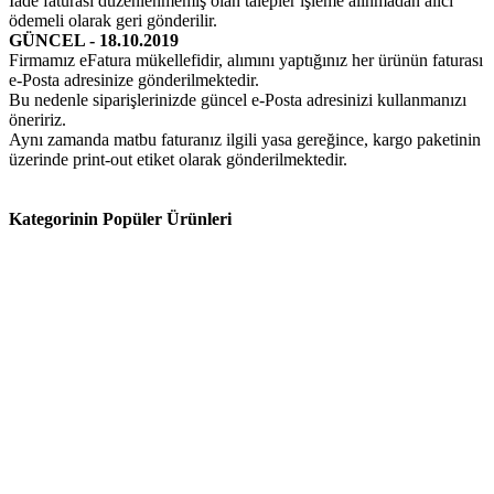
İade faturası düzenlenmemiş olan talepler işleme alınmadan alıcı
ödemeli olarak geri gönderilir.
GÜNCEL - 18.10.2019
Firmamız eFatura mükellefidir, alımını yaptığınız her ürünün faturası
e-Posta adresinize gönderilmektedir.
Bu nedenle siparişlerinizde güncel e-Posta adresinizi kullanmanızı
öneririz.
Aynı zamanda matbu faturanız ilgili yasa gereğince, kargo paketinin
üzerinde print-out etiket olarak gönderilmektedir.
Kategorinin Popüler Ürünleri