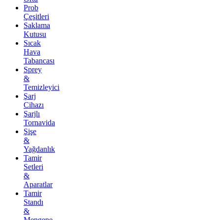
Prob
Çeşitleri
Saklama
Kutusu
Sıcak
Hava
Tabancası
Sprey
&
Temizleyici
Şarj
Cihazı
Şarjlı
Tornavida
Şişe
&
Yağdanlık
Tamir
Setleri
&
Aparatlar
Tamir
Standı
&
Mengene