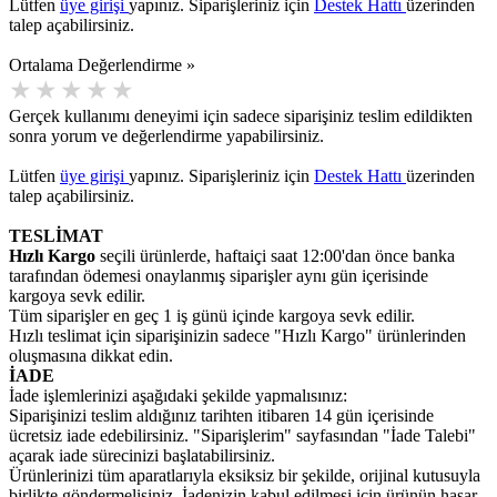
Lütfen
üye girişi
yapınız. Siparişleriniz için
Destek Hattı
üzerinden
talep açabilirsiniz.
Ortalama Değerlendirme »
Gerçek kullanımı deneyimi için sadece siparişiniz teslim edildikten
sonra yorum ve değerlendirme yapabilirsiniz.
Lütfen
üye girişi
yapınız. Siparişleriniz için
Destek Hattı
üzerinden
talep açabilirsiniz.
TESLİMAT
Hızlı Kargo
seçili ürünlerde, haftaiçi saat 12:00'dan önce banka
tarafından ödemesi onaylanmış siparişler aynı gün içerisinde
kargoya sevk edilir.
Tüm siparişler en geç 1 iş günü içinde kargoya sevk edilir.
Hızlı teslimat için siparişinizin sadece "Hızlı Kargo" ürünlerinden
oluşmasına dikkat edin.
İADE
İade işlemlerinizi aşağıdaki şekilde yapmalısınız:
Siparişinizi teslim aldığınız tarihten itibaren 14 gün içerisinde
ücretsiz iade edebilirsiniz. "Siparişlerim" sayfasından "İade Talebi"
açarak iade sürecinizi başlatabilirsiniz.
Ürünlerinizi tüm aparatlarıyla eksiksiz bir şekilde, orijinal kutusuyla
birlikte göndermelisiniz. İadenizin kabul edilmesi için ürünün hasar