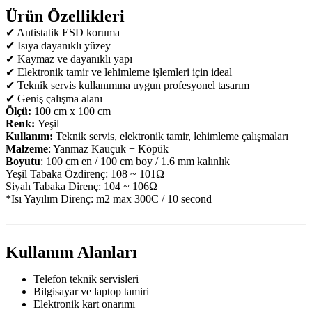
Ürün Özellikleri
✔ Antistatik ESD koruma
✔ Isıya dayanıklı yüzey
✔ Kaymaz ve dayanıklı yapı
✔ Elektronik tamir ve lehimleme işlemleri için ideal
✔ Teknik servis kullanımına uygun profesyonel tasarım
✔ Geniş çalışma alanı
Ölçü:
100 cm x 100 cm
Renk:
Yeşil
Kullanım:
Teknik servis, elektronik tamir, lehimleme çalışmaları
Malzeme
: Yanmaz Kauçuk + Köpük
Boyutu
: 100 cm en / 100 cm boy / 1.6 mm kalınlık
Yeşil Tabaka Özdirenç: 108 ~ 101Ω
Siyah Tabaka Direnç: 104 ~ 106Ω
*Isı Yayılım Direnç: m2 max 300C / 10 second
Kullanım Alanları
Telefon teknik servisleri
Bilgisayar ve laptop tamiri
Elektronik kart onarımı