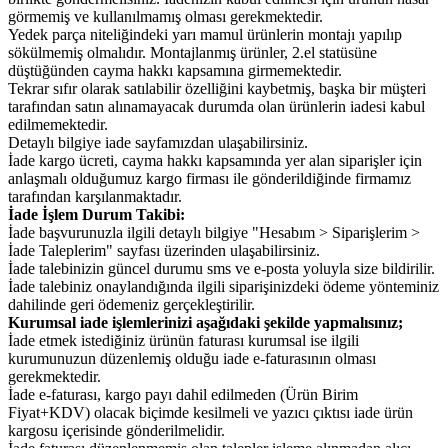
görmemiş ve kullanılmamış olması gerekmektedir.
Yedek parça niteliğindeki yarı mamul ürünlerin montajı yapılıp
sökülmemiş olmalıdır. Montajlanmış ürünler, 2.el statüsüne
düştüğünden cayma hakkı kapsamına girmemektedir.
Tekrar sıfır olarak satılabilir özelliğini kaybetmiş, başka bir müşteri
tarafından satın alınamayacak durumda olan ürünlerin iadesi kabul
edilmemektedir.
Detaylı bilgiye iade sayfamızdan ulaşabilirsiniz.
İade kargo ücreti, cayma hakkı kapsamında yer alan siparişler için
anlaşmalı olduğumuz kargo firması ile gönderildiğinde firmamız
tarafından karşılanmaktadır.
İade İşlem Durum Takibi:
İade başvurunuzla ilgili detaylı bilgiye "Hesabım > Siparişlerim >
İade Taleplerim" sayfası üzerinden ulaşabilirsiniz.
İade talebinizin güncel durumu sms ve e-posta yoluyla size bildirilir.
İade talebiniz onaylandığında ilgili siparişinizdeki ödeme yönteminiz
dahilinde geri ödemeniz gerçekleştirilir.
Kurumsal iade işlemlerinizi aşağıdaki şekilde yapmalısınız;
İade etmek istediğiniz ürünün faturası kurumsal ise ilgili
kurumunuzun düzenlemiş olduğu iade e-faturasının olması
gerekmektedir.
İade e-faturası, kargo payı dahil edilmeden (Ürün Birim
Fiyat+KDV) olacak biçimde kesilmeli ve yazıcı çıktısı iade ürün
kargosu içerisinde gönderilmelidir.