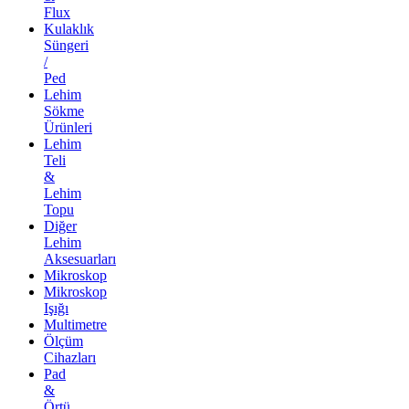
Flux
Kulaklık
Süngeri
/
Ped
Lehim
Sökme
Ürünleri
Lehim
Teli
&
Lehim
Topu
Diğer
Lehim
Aksesuarları
Mikroskop
Mikroskop
Işığı
Multimetre
Ölçüm
Cihazları
Pad
&
Örtü