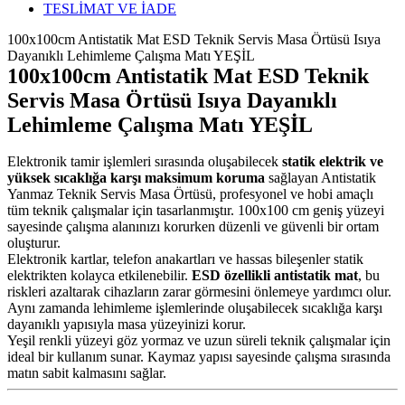
TESLİMAT VE İADE
100x100cm Antistatik Mat ESD Teknik Servis Masa Örtüsü Isıya
Dayanıklı Lehimleme Çalışma Matı YEŞİL
100x100cm Antistatik Mat ESD Teknik
Servis Masa Örtüsü Isıya Dayanıklı
Lehimleme Çalışma Matı YEŞİL
Elektronik tamir işlemleri sırasında oluşabilecek
statik elektrik ve
yüksek sıcaklığa karşı maksimum koruma
sağlayan Antistatik
Yanmaz Teknik Servis Masa Örtüsü, profesyonel ve hobi amaçlı
tüm teknik çalışmalar için tasarlanmıştır. 100x100 cm geniş yüzeyi
sayesinde çalışma alanınızı korurken düzenli ve güvenli bir ortam
oluşturur.
Elektronik kartlar, telefon anakartları ve hassas bileşenler statik
elektrikten kolayca etkilenebilir.
ESD özellikli antistatik mat
, bu
riskleri azaltarak cihazların zarar görmesini önlemeye yardımcı olur.
Aynı zamanda lehimleme işlemlerinde oluşabilecek sıcaklığa karşı
dayanıklı yapısıyla masa yüzeyinizi korur.
Yeşil renkli yüzeyi göz yormaz ve uzun süreli teknik çalışmalar için
ideal bir kullanım sunar. Kaymaz yapısı sayesinde çalışma sırasında
matın sabit kalmasını sağlar.