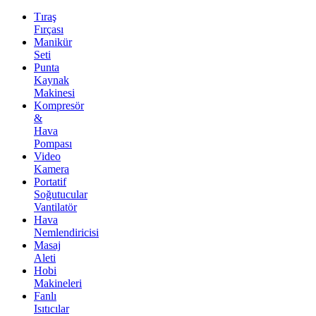
Tıraş
Fırçası
Manikür
Seti
Punta
Kaynak
Makinesi
Kompresör
&
Hava
Pompası
Video
Kamera
Portatif
Soğutucular
Vantilatör
Hava
Nemlendiricisi
Masaj
Aleti
Hobi
Makineleri
Fanlı
Isıtıcılar