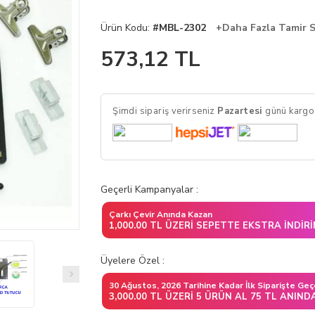
Ürün Kodu:
#MBL-2302
+Daha Fazla Tamir 
573,12
TL
Şimdi sipariş verirseniz
Pazartesi
günü kargo
Geçerli Kampanyalar :
Çarkı Çevir Anında Kazan
1,000.00 TL ÜZERI SEPETTE EKSTRA İNDIR
Üyelere Özel :
30 Ağustos, 2026 Tarihine Kadar İlk Siparişte Geç
3,000.00 TL ÜZERI 5 ÜRÜN AL 75 TL ANIND