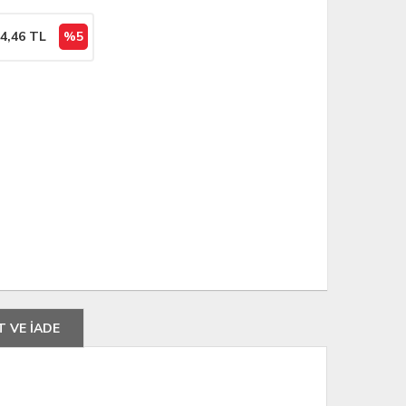
4,46
TL
%5
T VE İADE