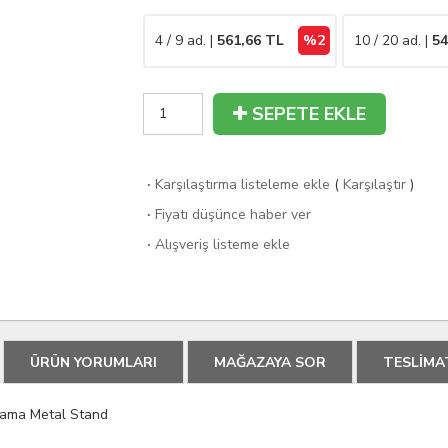
4 / 9 ad. |
561,66
TL
%2
10 / 20 ad. |
54
SEPETE EKLE
·
Karşılaştırma listeleme ekle
(
Karşılaştır
)
·
Fiyatı düşünce haber ver
·
Alışveriş listeme ekle
ÜRÜN YORUMLARI
MAĞAZAYA SOR
TESLİMA
lama Metal Stand