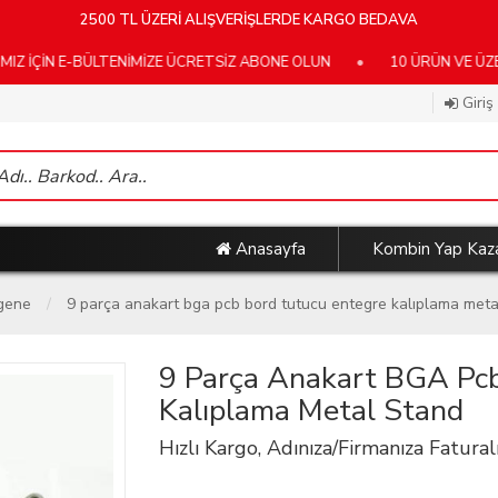
2500 TL ÜZERİ ALIŞVERİŞLERDE KARGO BEDAVA
N E-BÜLTENİMİZE ÜCRETSİZ ABONE OLUN
•
10 ÜRÜN VE ÜZERİ KA
Giriş
Anasayfa
Kombin Yap Kaz
ngene
9 parça anakart bga pcb bord tutucu entegre kalıplama meta
9 Parça Anakart BGA Pcb
Kalıplama Metal Stand
Hızlı Kargo, Adınıza/Firmanıza Faturalı