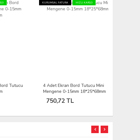
KURUMSAL FATURA
HIZLI KARGO
tucu
4 Adet Ekran Bord Tutucu Mini
TE-073 Uni
Mengene 0-15mm 18*25*68mm
Mengene Çi
750,72 TL
981,12