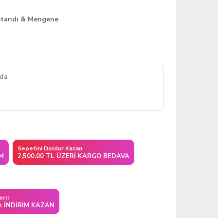
Standı & Mengene
da.
Sepetini Doldur Kazan
IM
2,500.00 TL ÜZERI KARGO BEDAVA
erli
A İNDIRIM KAZAN