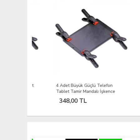
GO
KURUMS
on Tablet
4 Adet Büyük Güçlü Telefon
BK-6
Tablet Tamir Mandalı İşkence
Tutu
115mmx85
348,00 TL
32