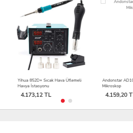
a 852D+ Sıcak Hava Üflemeli
Andonstar AD106S Dijital
a İstasyonu
Mikroskop
173,12 TL
4.159,20 TL