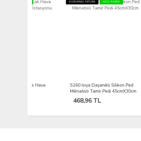
GO
KURUMSAL FATURA
HIZLI KARGO
ıcak Hava
S160 Isıya Dayanıklı Silikon Ped
Yihu
ya
Mıknatıslı Tamir Pedi 45cmX30cm
Havy
468,96 TL
4.