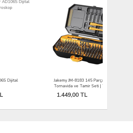
Jakemy JM-8183 145 Parça
BEST BEB 
Tornavida ve Tamir Seti | Telefon
Emici Fanl
Laptop Elektronik Teknik Servis
İstasyonu
1.449,00 TL
4.381,
Tool Kit