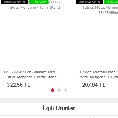
AL FATURA
HIZLI KARGO
KURUMSAL FATURA
HIZLI KARGO
86/687 Pcb Anakart Bord
1 Adet Telefon Ekran Bord Tu
cu Mengene / Tamir Standı
Metal Mengene 0-15mm
18*25*68mm
2,56 TL
207,84 TL
İlgili Ürünler