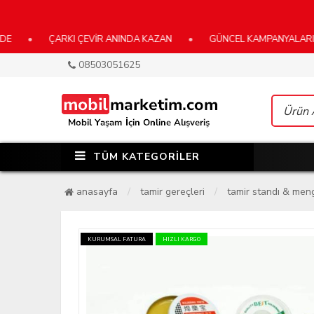
•
ÇARKI ÇEVİR ANINDA KAZAN
•
GÜNCEL KAMPANYALARIMIZ İÇİ
08503051625
TÜM KATEGORİLER
anasayfa
tamir gereçleri
tamir standı & me
KURUMSAL FATURA
HIZLI KARGO