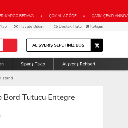
RGO BEDAVA
•
ÇOK AL AZ ÖDE
•
ÇARKI ÇEVİR ANINDA KAZA
 Yap
Havale Bildirim
Destek Hattı
İletişim
ALIŞVERİŞ SEPETİNİZ BOŞ
an
Sipariş Takip
Alışveriş Rehberi
l stand
 Bord Tutucu Entegre
.