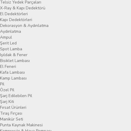
Telsiz Yedek Parçaları
X-Ray & Kapı Dedektörü
El Dedektörleri
Kapı Dedektörleri
Dekorasyon & Aydınlatma
Aydınlatma
Ampul
Şerit Led
Spot Lamba
Işıldak & Fener
Bisiklet Lambası
El Feneri
Kafa Lambası
Kamp Lambası
Pil
Özel Pil
Şarj Edilebilen Pil
Şarj Kiti
Fırsat Ürünleri
Tıraş Fırçası
Manikür Seti
Punta Kaynak Makinesi
Kompresör & Hava Pompası