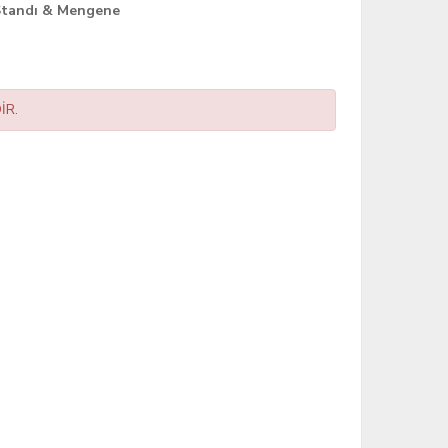
Standı & Mengene
İR.