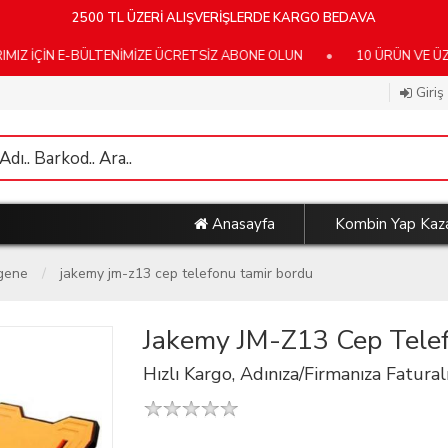
2500 TL ÜZERİ ALIŞVERİŞLERDE KARGO BEDAVA
N E-BÜLTENİMİZE ÜCRETSİZ ABONE OLUN
•
10 ÜRÜN VE ÜZERİ KA
Giriş
Anasayfa
Kombin Yap Kaz
ngene
jakemy jm-z13 cep telefonu tamir bordu
Jakemy JM-Z13 Cep Tele
Hızlı Kargo, Adınıza/Firmanıza Faturalı