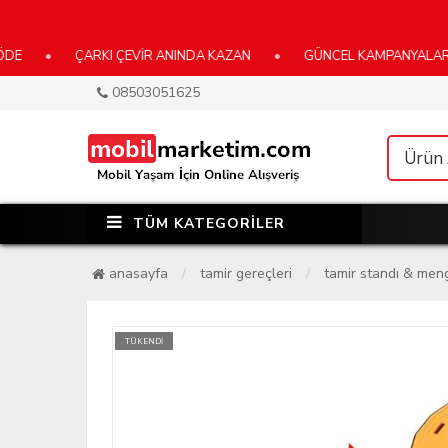
ÇARKI ÇEVİR ANINDA KAZAN
•
GÜNCEL KAMPANYALARIMIZ İÇİ
08503051625
TÜM KATEGORİLER
anasayfa
tamir gereçleri
tamir standı & me
TÜKENDİ