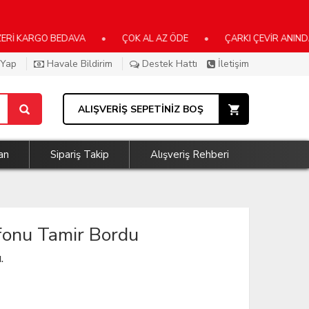
RGO BEDAVA
•
ÇOK AL AZ ÖDE
•
ÇARKI ÇEVİR ANINDA KAZA
 Yap
Havale Bildirim
Destek Hattı
İletişim
ALIŞVERİŞ SEPETİNİZ BOŞ
an
Sipariş Takip
Alışveriş Rehberi
fonu Tamir Bordu
.