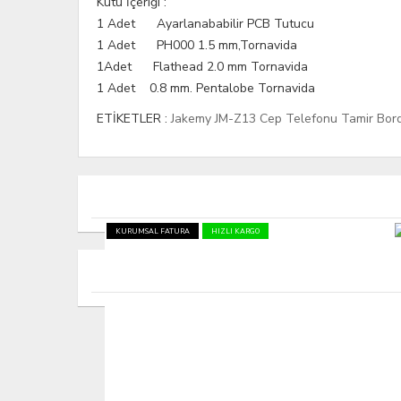
Kutu İçeriği :
1 Adet Ayarlanababilir PCB Tutucu
1 Adet PH000 1.5 mm,Tornavida
1Adet Flathead 2.0 mm Tornavida
1 Adet 0.8 mm. Pentalobe Tornavida
ETİKETLER :
Jakemy JM-Z13 Cep Telefonu Tamir Bor
KURUMSAL FATURA
HIZLI KARGO