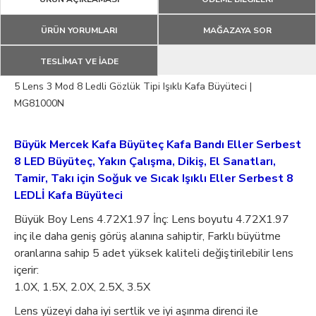
ÜRÜN YORUMLARI
MAĞAZAYA SOR
TESLİMAT VE İADE
5 Lens 3 Mod 8 Ledli Gözlük Tipi Işıklı Kafa Büyüteci |
MG81000N
Büyük Mercek Kafa Büyüteç Kafa Bandı Eller Serbest
8 LED Büyüteç, Yakın Çalışma, Dikiş, El Sanatları,
Tamir, Takı için Soğuk ve Sıcak Işıklı Eller Serbest 8
LEDLİ Kafa Büyüteci
Büyük Boy Lens 4.72X1.97 İnç: Lens boyutu 4.72X1.97
inç ile daha geniş görüş alanına sahiptir, Farklı büyütme
oranlarına sahip 5 adet yüksek kaliteli değiştirilebilir lens
içerir:
1.0X, 1.5X, 2.0X, 2.5X, 3.5X
Lens yüzeyi daha iyi sertlik ve iyi aşınma direnci ile