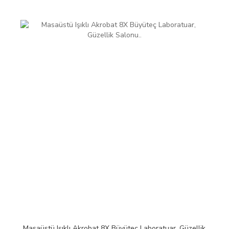
Masaüstü Işıklı Akrobat 8X Büyüteç Laboratuar, Güzellik