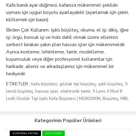
Kafa bandı ayar düğmesi, kafanıza mükemmel şekilde
uyması için uygun boyutu ayarlayabilir (ayarlamak için çekin,
kilitlemek için basın)
Birden Çok Kullanım: Işıklı büyüteç, okuma, el işi, dikiş, iğne
işi, örgü, boncuk işi ve hobi dahil olmak üzere ellerinizi
serbest bırakan yakın plan hassas işler için mükemmeldir.
Ayrıca inceleme, lehimleme, tamir, modelleme,
kuyumculuk veya diğer profesyonel kullanımlar için
harikadır, aileniz ve arkadaşlarınız için mükemmel bir
hediyedir.
ETİKETLER :
kafa büyüteci
,
gözlük tipi büyüteç
,
ışıklı büyüteç
,
5
lensli büyüteç
,
hassas işler
,
elektronik tamir
,
5 Lens 3 Mod 8
Ledli Gözlük Tipi Işıklı Kafa Büyüteci | MG81000N
,
Büyüteç
,
MBL
Kategorinin Popüler Ürünleri
KURUMSAL FATURA
HIZLI KARGO