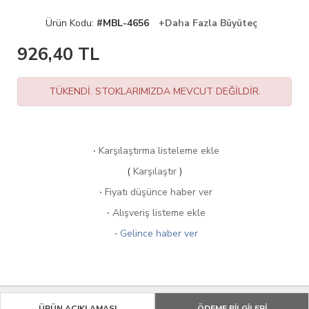
Ürün Kodu:
#MBL-4656
+Daha Fazla Büyüteç
926,40
TL
TÜKENDİ. STOKLARIMIZDA MEVCUT DEĞİLDİR.
·
Karşılaştırma listeleme ekle
(
Karşılaştır
)
·
Fiyatı düşünce haber ver
·
Alışveriş listeme ekle
·
Gelince haber ver
ÜRÜN AÇIKLAMASI
ÖDEME BİLGİLERİ