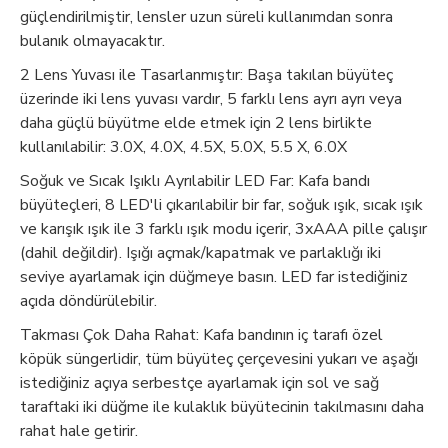
güçlendirilmiştir, lensler uzun süreli kullanımdan sonra
bulanık olmayacaktır.
2 Lens Yuvası ile Tasarlanmıştır: Başa takılan büyüteç
üzerinde iki lens yuvası vardır, 5 farklı lens ayrı ayrı veya
daha güçlü büyütme elde etmek için 2 lens birlikte
kullanılabilir: 3.0X, 4.0X, 4.5X, 5.0X, 5.5 X, 6.0X
Soğuk ve Sıcak Işıklı Ayrılabilir LED Far: Kafa bandı
büyüteçleri, 8 LED'li çıkarılabilir bir far, soğuk ışık, sıcak ışık
ve karışık ışık ile 3 farklı ışık modu içerir, 3xAAA pille çalışır
(dahil değildir). Işığı açmak/kapatmak ve parlaklığı iki
seviye ayarlamak için düğmeye basın. LED far istediğiniz
açıda döndürülebilir.
Takması Çok Daha Rahat: Kafa bandının iç tarafı özel
köpük süngerlidir, tüm büyüteç çerçevesini yukarı ve aşağı
istediğiniz açıya serbestçe ayarlamak için sol ve sağ
taraftaki iki düğme ile kulaklık büyütecinin takılmasını daha
rahat hale getirir.