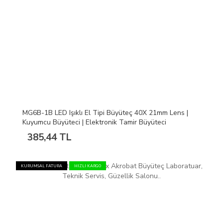
MG6B-1B LED Işıklı El Tipi Büyüteç 40X 21mm Lens |
Kuyumcu Büyüteci | Elektronik Tamir Büyüteci
385,44 TL
KURUMSAL FATURA
HIZLI KARGO