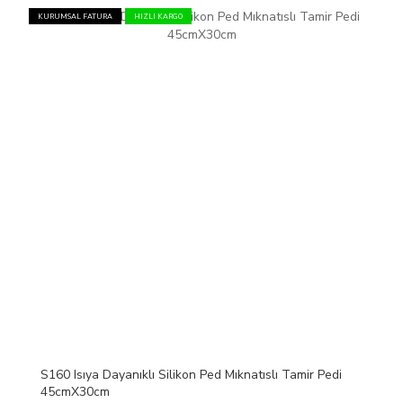
KURUMSAL FATURA
HIZLI KARGO
S160 Isıya Dayanıklı Silikon Ped Mıknatıslı Tamir Pedi
45cmX30cm