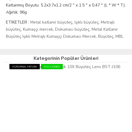
Katlanmış Boyutu: 5.2x3.7x1.2 cm/2 " x 1.5 " x 0.47 " (L * W * T);
Ağırlık: 96g
ETİKETLER :
Metal katlanır büyüteç
,
Işıklı büyüteç
,
Metrajlı
büyüteç
,
Kumaşçı mercek
,
Dokumacı büyüteç
,
Metal Katlanır
Büyüteç Işıklı Metrajlı Kumaşçı Dokumacı Mercek
,
Büyüteç
,
MBL
Kategorinin Popüler Ürünleri
KURUMSAL FATURA
HIZLI KARGO