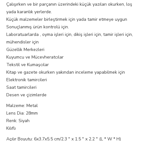
Çalışırken ve bir parçanın üzerindeki küçük yazıları okurken, loş
yada karanlık yerlerde.
Küçük malzemeler birleştirmek için yada tamir etmeye uygun
Sonuçlanmış ürün kontrolü için.
Laboratuarlarda , oyma işleri için, dikiş işleri için, tamir işleri için,
mühendisler için
Güzellik Merkezleri
Kuyumcu ve Mücevheratcılar
Tekstil ve Kumaşcılar
Kitap ve gazete okurken yakından inceleme yapabilmek için
Elektronik tamircileri
Saat tamircileri
Desen ve çizimlerde
Malzeme: Metal
Lens Dia: 28mm
Renk: Siyah
Kılıflı
Açılır Boyutu: 6x3.7x5.5 cm/2.3 " x 1.5 " x 2.2 " (L * W * H)