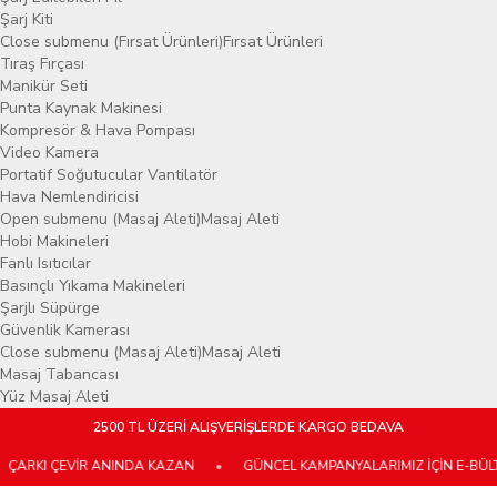
Şarj Kiti
Close submenu (Fırsat Ürünleri)
Fırsat Ürünleri
Tıraş Fırçası
Manikür Seti
Punta Kaynak Makinesi
Kompresör & Hava Pompası
Video Kamera
Portatif Soğutucular Vantilatör
Hava Nemlendiricisi
Open submenu (Masaj Aleti)
Masaj Aleti
Hobi Makineleri
Fanlı Isıtıcılar
Basınçlı Yıkama Makineleri
Şarjlı Süpürge
Güvenlik Kamerası
Close submenu (Masaj Aleti)
Masaj Aleti
Masaj Tabancası
Yüz Masaj Aleti
2500 TL ÜZERİ ALIŞVERİŞLERDE KARGO BEDAVA
İR ANINDA KAZAN
•
GÜNCEL KAMPANYALARIMIZ İÇİN E-BÜLTENİMİZE ÜC