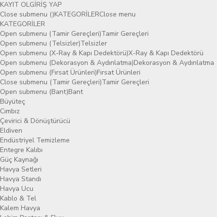
KAYIT OL
GİRİŞ YAP
Close submenu ()
KATEGORİLER
Close menu
KATEGORİLER
Open submenu (Tamir Gereçleri)
Tamir Gereçleri
Open submenu (Telsizler)
Telsizler
Open submenu (X-Ray & Kapı Dedektörü)
X-Ray & Kapı Dedektörü
Open submenu (Dekorasyon & Aydınlatma)
Dekorasyon & Aydınlatma
Open submenu (Fırsat Ürünleri)
Fırsat Ürünleri
Close submenu (Tamir Gereçleri)
Tamir Gereçleri
Open submenu (Bant)
Bant
Büyüteç
Cımbız
Çevirici & Dönüştürücü
Eldiven
Endüstriyel Temizleme
Entegre Kalıbı
Güç Kaynağı
Havya Setleri
Havya Standı
Havya Ucu
Kablo & Tel
Kalem Havya