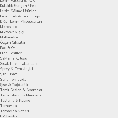
Lehim Pastası & Flux
Kulaklık Süngeri / Ped
Lehim Sökme Ürünleri
Lehim Teli & Lehim Topu
Diğer Lehim Aksesuarları
Mikroskop
Mikroskop Işığı
Multimetre
Ölçüm Cihazları
Pad & Örtü
Prob Çeşitleri
Saklama Kutusu
Sıcak Hava Tabancası
Sprey & Temizleyici
Şarj Cihazı
Şarjlı Tornavida
Şişe & Yağdanlık
Tamir Setleri & Aparatlar
Tamir Standı & Mengene
Taşlama & Kesme
Tornavida
Tornavida Setleri
UV Lamba