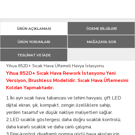
ÜRÜN AÇIKLAMASI
ÖDEME BİLGİLERİ
ÜRÜN YORUMLARI
MAĞAZAYA SOR
TESLİMAT VE İADE
Yihua 852D+ Sıcak Hava Üflemeli Havya İstasyonu
Yihua 852D+ Sıcak Hava Rework İstasyonu Yeni
Versiyon, Brushless Modelidir. Sıcak Hava Üflemesini
Koldan Yapmaktadır.
1.İki ayrı sıcak hava tabancası ve lehim havyası, çift LED
dijital ekran, şık, kompakt, zengin özelliklere sahip,
yerden tasarruf ve düşük nakliye maliyetleri sağlar.
2.LED sıcaklık göstergesi, daha doğru sıcaklık kontrolü,
daha kararlı sıcaklık ve daha canlı çalışma.
3.Fine-kontrol diyaframlı pompa güçlü hava akışları için