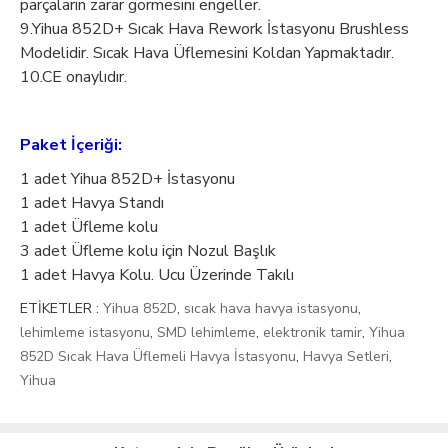
parçaların zarar görmesini engeller.
9.Yihua 852D+ Sıcak Hava Rework İstasyonu Brushless
Modelidir. Sıcak Hava Üflemesini Koldan Yapmaktadır.
10.CE onaylıdır.
Paket İçeriği:
1 adet Yihua 852D+ İstasyonu
1 adet Havya Standı
1 adet Üfleme kolu
3 adet Üfleme kolu için Nozul Başlık
1 adet Havya Kolu. Ucu Üzerinde Takılı
ETİKETLER :
Yihua 852D
,
sıcak hava havya istasyonu
,
lehimleme istasyonu
,
SMD lehimleme
,
elektronik tamir
,
Yihua
852D Sıcak Hava Üflemeli Havya İstasyonu
,
Havya Setleri
,
Yihua