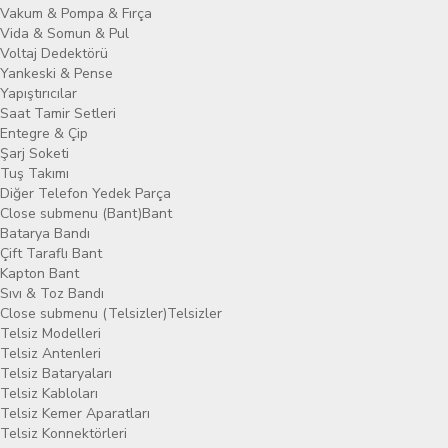
Vakum & Pompa & Fırça
Vida & Somun & Pul
Voltaj Dedektörü
Yankeski & Pense
Yapıştırıcılar
Saat Tamir Setleri
Entegre & Çip
Şarj Soketi
Tuş Takımı
Diğer Telefon Yedek Parça
Close submenu (Bant)
Bant
Batarya Bandı
Çift Taraflı Bant
Kapton Bant
Sıvı & Toz Bandı
Close submenu (Telsizler)
Telsizler
Telsiz Modelleri
Telsiz Antenleri
Telsiz Bataryaları
Telsiz Kabloları
Telsiz Kemer Aparatları
Telsiz Konnektörleri