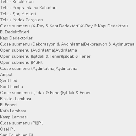
Telsiz Kulaklıkları
Telsiz Programlama Kabloları
Telsiz Şarj Aletleri
Telsiz Yedek Parçaları
Close submenu (X-Ray & Kapı Dedektörü)
X-Ray & Kapı Dedektörü
El Dedektörleri
Kapı Dedektörleri
Close submenu (Dekorasyon & Aydınlatma)
Dekorasyon & Aydınlatma
Open submenu (Aydınlatma)
Aydınlatma
Open submenu (Işıldak & Fener)
Işıldak & Fener
Open submenu (Pil)
Pil
Close submenu (Aydınlatma)
Aydınlatma
Ampul
Şerit Led
Spot Lamba
Close submenu (Işıldak & Fener)
Işıldak & Fener
Bisiklet Lambası
El Feneri
Kafa Lambası
Kamp Lambası
Close submenu (Pil)
Pil
Özel Pil
Şarj Edilebilen Pil