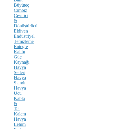
Büyüteç
Cımbız
Çevirici
&
Dönüştürücü
Eldiven
Endüstriyel
Temizleme
Entegre
Kalıbı
Güç
Kaynağı
Havya
Setleri
Havya
Standı
Havya
Ucu
Kablo
&
Tel
Kalem
Havya
Lehim