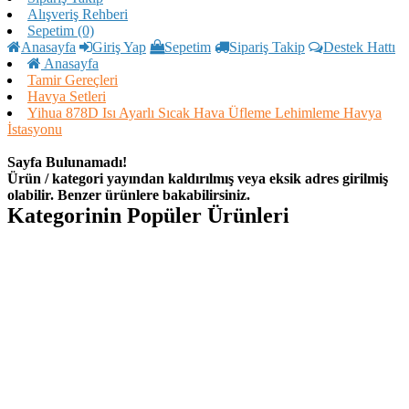
Alışveriş Rehberi
Sepetim (0)
Anasayfa
Giriş Yap
Sepetim
Sipariş Takip
Destek Hattı
Anasayfa
Tamir Gereçleri
Havya Setleri
Yihua 878D Isı Ayarlı Sıcak Hava Üfleme Lehimleme Havya
İstasyonu
Sayfa Bulunamadı!
Ürün / kategori yayından kaldırılmış veya eksik adres girilmiş
olabilir. Benzer ürünlere bakabilirsiniz.
Kategorinin Popüler Ürünleri