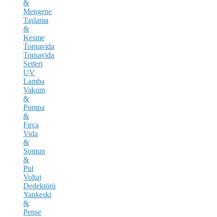
&
Mengene
Taşlama
&
Kesme
Tornavida
Tornavida
Setleri
UV
Lamba
Vakum
&
Pompa
&
Fırça
Vida
&
Somun
&
Pul
Voltaj
Dedektörü
Yankeski
&
Pense