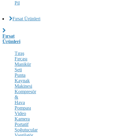
Pil
Fırsat Ürünleri
Fırsat
Ürünleri
Tıraş
Fırçası
Manikür
Seti
Punta
Kaynak
Makinesi
Kompresör
&
Hava
Pompası
Video
Kamera
Portatif
Soğutucular
Vantilatör