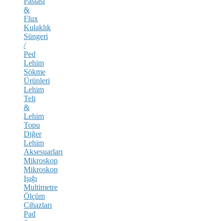
Pastası
&
Flux
Kulaklık
Süngeri
/
Ped
Lehim
Sökme
Ürünleri
Lehim
Teli
&
Lehim
Topu
Diğer
Lehim
Aksesuarları
Mikroskop
Mikroskop
Işığı
Multimetre
Ölçüm
Cihazları
Pad