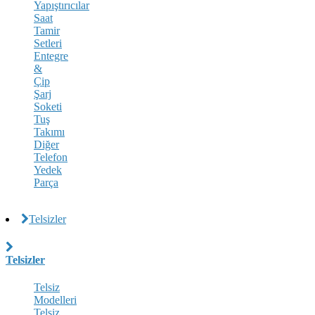
Yapıştırıcılar
Saat
Tamir
Setleri
Entegre
&
Çip
Şarj
Soketi
Tuş
Takımı
Diğer
Telefon
Yedek
Parça
Telsizler
Telsizler
Telsiz
Modelleri
Telsiz