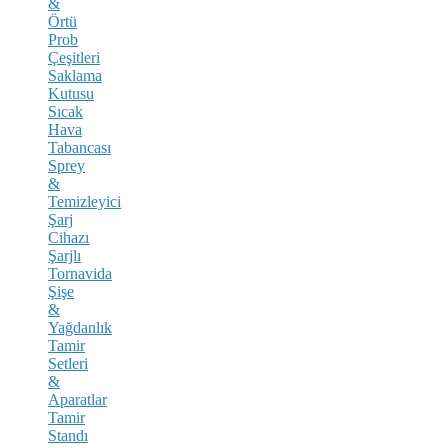
&
Örtü
Prob
Çeşitleri
Saklama
Kutusu
Sıcak
Hava
Tabancası
Sprey
&
Temizleyici
Şarj
Cihazı
Şarjlı
Tornavida
Şişe
&
Yağdanlık
Tamir
Setleri
&
Aparatlar
Tamir
Standı