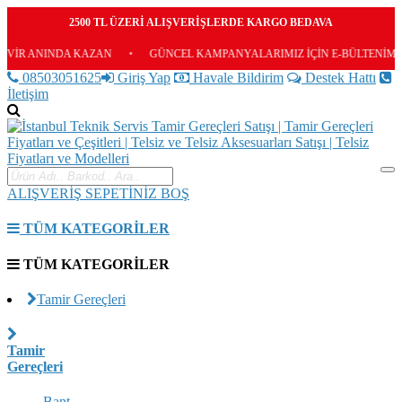
2500 TL ÜZERİ ALIŞVERİŞLERDE KARGO BEDAVA
NINDA KAZAN
•
GÜNCEL KAMPANYALARIMIZ İÇİN E-BÜLTENİMİZE ÜCRE
08503051625
Giriş Yap
Havale Bildirim
Destek Hattı
İletişim
ALIŞVERİŞ SEPETİNİZ BOŞ
TÜM KATEGORİLER
TÜM KATEGORİLER
Tamir Gereçleri
Tamir
Gereçleri
Bant