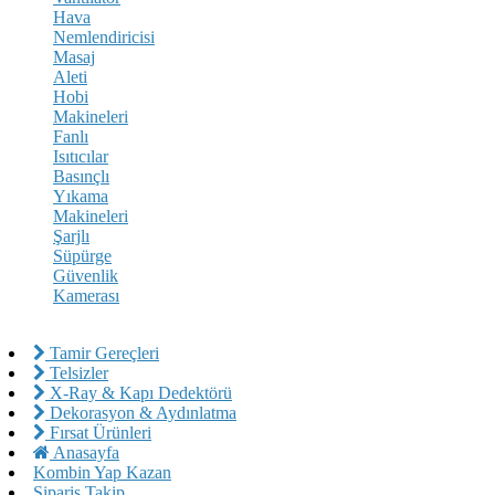
Hava
Nemlendiricisi
Masaj
Aleti
Hobi
Makineleri
Fanlı
Isıtıcılar
Basınçlı
Yıkama
Makineleri
Şarjlı
Süpürge
Güvenlik
Kamerası
Tamir Gereçleri
Telsizler
X-Ray & Kapı Dedektörü
Dekorasyon & Aydınlatma
Fırsat Ürünleri
Anasayfa
Kombin Yap Kazan
Sipariş Takip