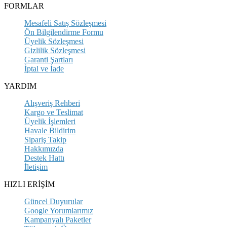
FORMLAR
Mesafeli Satış Sözleşmesi
Ön Bilgilendirme Formu
Üyelik Sözleşmesi
Gizlilik Sözleşmesi
Garanti Şartları
İptal ve İade
YARDIM
Alışveriş Rehberi
Kargo ve Teslimat
Üyelik İşlemleri
Havale Bildirim
Sipariş Takip
Hakkımızda
Destek Hattı
İletişim
HIZLI ERİŞİM
Güncel Duyurular
Google Yorumlarımız
Kampanyalı Paketler