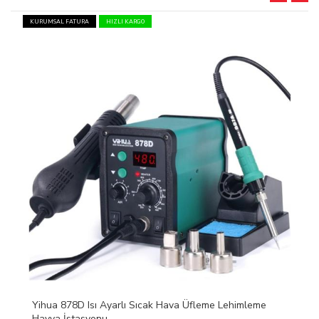
KURUMSAL FATURA
HIZLI KARGO
Yihua 878D Isı Ayarlı Sıcak Hava Üfleme Lehimleme
Havya İstasyonu