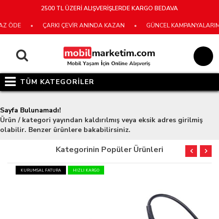
2500 TL ÜZERİ ALIŞVERİŞLERDE KARGO BEDAVA
Z ÖDE
•
ÇARKI ÇEVİR ANINDA KAZAN
•
GÜNCEL KAMPANYALARIMIZ 
TÜM KATEGORİLER
Sayfa Bulunamadı!
Ürün / kategori yayından kaldırılmış veya eksik adres girilmiş
olabilir. Benzer ürünlere bakabilirsiniz.
Kategorinin Popüler Ürünleri
KURUMSAL FATURA
HIZLI KARGO