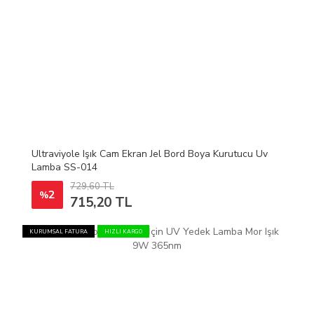
Ultraviyole Işık Cam Ekran Jel Bord Boya Kurutucu Uv
Lamba SS-014
729,60 TL
2
%
715,20 TL
KURUMSAL FATURA
HIZLI KARGO