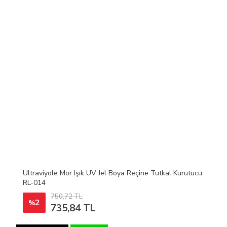
Ultraviyole Mor Işık UV Jel Boya Reçine Tutkal Kurutucu
RL-014
750,72 TL
2
%
735,84 TL