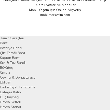
Gereçleri Fiyatları ve Çeşitleri | Telsiz ve Telsiz Aksesuarları Satışı |
Telsiz Fiyatları ve Modelleri
Mobil Yaşam İçin Online Alışveriş
mobilmarketim.com
Tamir Gereçleri
Bant
Batarya Bandı
Çift Taraflı Bant
Kapton Bant
Sıvı & Toz Bandı
Büyüteç
Cımbız
Çevirici & Dönüştürücü
Eldiven
Endüstriyel Temizleme
Entegre Kalıbı
Güç Kaynağı
Havya Setleri
Havya Standı