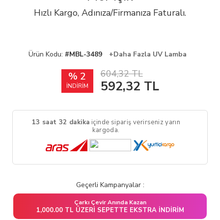
Hızlı Kargo, Adınıza/Firmanıza Faturalı.
Ürün Kodu:
#MBL-3489
+Daha Fazla UV Lamba
604,32 TL
% 2
592,32
TL
İNDİRİM
13 saat 32 dakika
içinde sipariş verirseniz yarın
kargoda.
Geçerli Kampanyalar :
Çarkı Çevir Anında Kazan
1,000.00 TL ÜZERI SEPETTE EKSTRA İNDIRIM