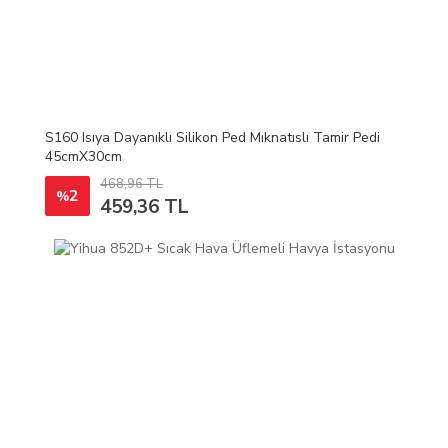
S160 Isıya Dayanıklı Silikon Ped Mıknatıslı Tamir Pedi
45cmX30cm
468,96 TL
2
%
459,36 TL