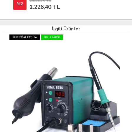
1.251,36 TL
2
%
1.226,40 TL
İlgili Ürünler
KURUMSAL FATURA
HIZLI KARGO