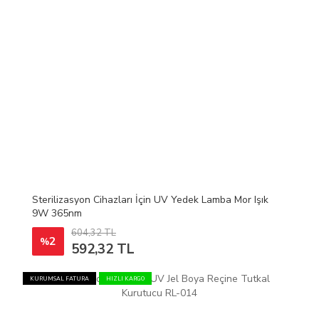
Sterilizasyon Cihazları İçin UV Yedek Lamba Mor Işık
9W 365nm
604,32 TL
2
%
592,32 TL
KURUMSAL FATURA
HIZLI KARGO