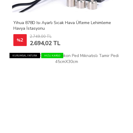
Yihua 878D Isı Ayarlı Sıcak Hava Üfleme Lehimleme
Havya İstasyonu
2.749,00 TL
2
%
2.694,02 TL
KURUMSAL FATURA
HIZLI KARGO