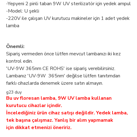
-Yepyeni 2 pinli taban 9W UV sterilizatör için yedek ampul
-Model: U şekli
-220V ile çalışan UV kurutucu makineler için 1 adet yedek
lamba
Önemli:
Sipariş vermeden önce lütfen mevcut lambanızı iki kez
kontrol edin.
'UV-9W 365nm CE ROHS' ise sipariş verebilirsiniz.
Lambanız 'UV-9W 365nm' değilse lütfen tanıtımdan
farklı cihazlarda denemek üzere satın almayın.
g23 duy
Bu uv floresan lamba, 9W UV lamba kullanan
kurutucu cihazlar içindir.
İncelediğiniz ürün cihaz satışı değildir. Yedek lamba,
tek başına çalışmaz. Yanlış bir alım yapmamak
için dikkat etmenizi öneririz.