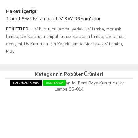
Paket İçeriği:
1 adet 9w UV lamba ('UV-9W 365nm' için)
ETİKETLER :
UV kurutucu lamba
,
yedek UV lamba
,
mor ışık
lamba
,
UV kurutucu ampul
,
tırnak kurutucu lamba
,
UV lamba
değişimi
,
Uv Kurutucu İçin Yedek Lamba Mor Işık
,
UV Lamba
,
MBL
Kategorinin Popüler Ürünleri
KURUMSAL FATURA
HIZLI KARGO