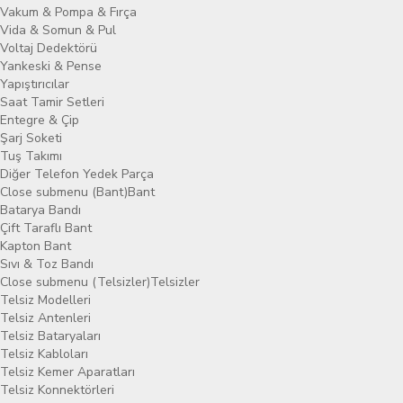
Vakum & Pompa & Fırça
Vida & Somun & Pul
Voltaj Dedektörü
Yankeski & Pense
Yapıştırıcılar
Saat Tamir Setleri
Entegre & Çip
Şarj Soketi
Tuş Takımı
Diğer Telefon Yedek Parça
Close submenu (Bant)
Bant
Batarya Bandı
Çift Taraflı Bant
Kapton Bant
Sıvı & Toz Bandı
Close submenu (Telsizler)
Telsizler
Telsiz Modelleri
Telsiz Antenleri
Telsiz Bataryaları
Telsiz Kabloları
Telsiz Kemer Aparatları
Telsiz Konnektörleri