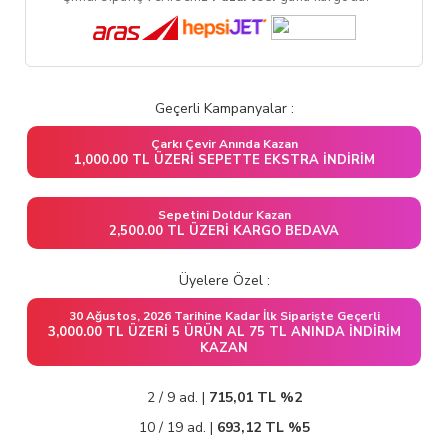
Geçerli Kampanyalar :
Çarkı Çevir Anında Kazan
1,000.00 TL ÜZERI SEPETTE EKSTRA İNDIRIM
Sepetini Doldur Kazan
2,500.00 TL ÜZERI KARGO BEDAVA
Üyelere Özel :
30 Ağustos, 2026 Tarihine Kadar İlk Siparişte Geçerli
3,000.00 TL ÜZERI 5 ÜRÜN AL 75 TL ANINDA İNDIRIM
KAZAN
2 / 9 ad. |
715,01
TL
%2
10 / 19 ad. |
693,12
TL
%5