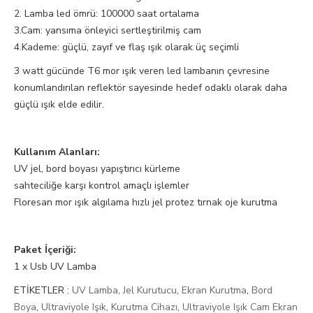
2. Lamba led ömrü: 100000 saat ortalama
3.Cam: yansıma önleyici sertleştirilmiş cam
4.Kademe: güçlü, zayıf ve flaş ışık olarak üç seçimli
3 watt gücünde T6 mor ışık veren led lambanın çevresine
konumlandırılan reflektör sayesinde hedef odaklı olarak daha
güçlü ışık elde edilir.
Kullanım Alanları:
UV jel, bord boyası yapıştırıcı kürleme
sahteciliğe karşı kontrol amaçlı işlemler
Floresan mor ışık algılama hızlı jel protez tırnak oje kurutma
Paket İçeriği:
1 x Usb UV Lamba
ETİKETLER :
UV Lamba
,
Jel Kurutucu
,
Ekran Kurutma
,
Bord
Boya
,
Ultraviyole Işık
,
Kurutma Cihazı
,
Ultraviyole Işık Cam Ekran