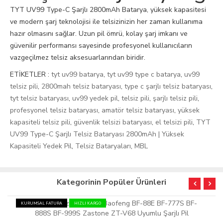
TYT UV99 Type-C Şarjlı 2800mAh Batarya, yüksek kapasitesi
ve modern şarj teknolojisi ile telsizinizin her zaman kullanıma
hazır olmasını sağlar. Uzun pil ömrü, kolay şarj imkanı ve
güvenilir performansı sayesinde profesyonel kullanıcıların
vazgeçilmez telsiz aksesuarlarından biridir.
ETİKETLER :
tyt uv99 batarya
,
tyt uv99 type c batarya
,
uv99
telsiz pili
,
2800mah telsiz bataryası
,
type c şarjlı telsiz bataryası
,
tyt telsiz bataryası
,
uv99 yedek pil
,
telsiz pili
,
şarjlı telsiz pili
,
profesyonel telsiz bataryası
,
amatör telsiz bataryası
,
yüksek
kapasiteli telsiz pili
,
güvenlik telsizi bataryası
,
el telsizi pili
,
TYT
UV99 Type-C Şarjlı Telsiz Bataryası 2800mAh | Yüksek
Kapasiteli Yedek Pil
,
Telsiz Bataryaları
,
MBL
Kategorinin Popüler Ürünleri
KURUMSAL FATURA
HIZLI KARGO