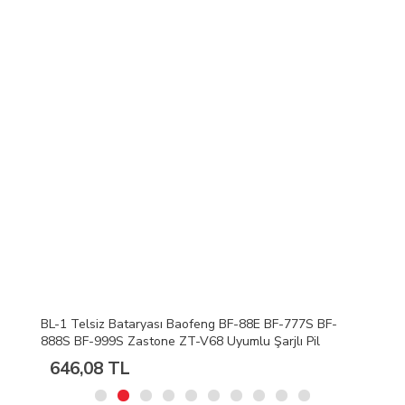
BL-1 Telsiz Bataryası Baofeng BF-88E BF-777S BF-
888S BF-999S Zastone ZT-V68 Uyumlu Şarjlı Pil
646,08 TL