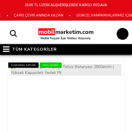
2500 TL ÜZERİ ALIŞVERİŞLERDE KARGO BEDAVA
ÇARKI ÇEVİR ANINDA KAZAN
•
GÜNCEL KAMPANYALARIMIZ İÇİN E-B
TÜM KATEGORİLER
KURUMSAL FATURA
HIZLI KARGO