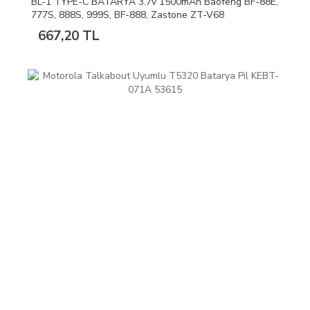
BL-1 TYPE-C BATARYA 3.7v 1500mAh Baofeng BF-88E,
777S, 888S, 999S, BF-888, Zastone ZT-V68
667,20 TL