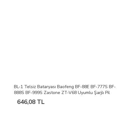
BL-1 Telsiz Bataryası Baofeng BF-88E BF-777S BF-
888S BF-999S Zastone ZT-V68 Uyumlu Şarjlı Pil
646,08 TL