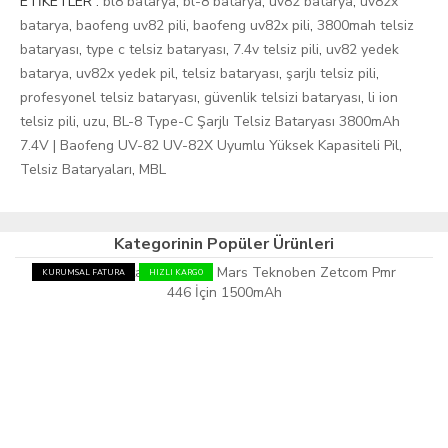
ETİKETLER :
bl8 batarya
,
bl-8 batarya
,
uv82 batarya
,
uv82x
batarya
,
baofeng uv82 pili
,
baofeng uv82x pili
,
3800mah telsiz
bataryası
,
type c telsiz bataryası
,
7.4v telsiz pili
,
uv82 yedek
batarya
,
uv82x yedek pil
,
telsiz bataryası
,
şarjlı telsiz pili
,
profesyonel telsiz bataryası
,
güvenlik telsizi bataryası
,
li ion
telsiz pili
,
uzu
,
BL-8 Type-C Şarjlı Telsiz Bataryası 3800mAh
7.4V | Baofeng UV-82 UV-82X Uyumlu Yüksek Kapasiteli Pil
,
Telsiz Bataryaları
,
MBL
Kategorinin Popüler Ürünleri
KURUMSAL FATURA
HIZLI KARGO