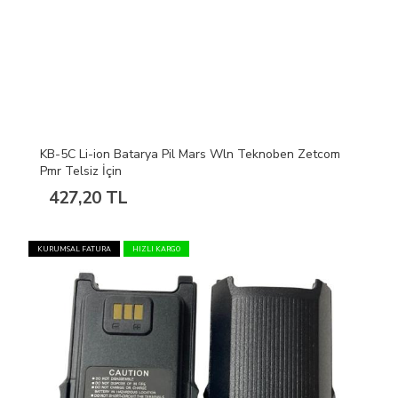
KB-5C Li-ion Batarya Pil Mars Wln Teknoben Zetcom
Pmr Telsiz İçin
427,20 TL
KURUMSAL FATURA
HIZLI KARGO