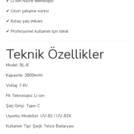
✔ Li-ion hücre teknolojisi
✔ Uzun çalışma süresi
✔ Kolay şarj imkanı
✔ Profesyonel kullanım için ideal
Teknik Özellikler
Model: BL-8
Kapasite: 3800mAh
Voltaj: 7.4V
Pil Teknolojisi: Li-ion
Şarj Girişi: Type-C
Uyumlu Modeller: UV-82 / UV-82X
Kullanım Tipi: Şarjlı Telsiz Bataryası