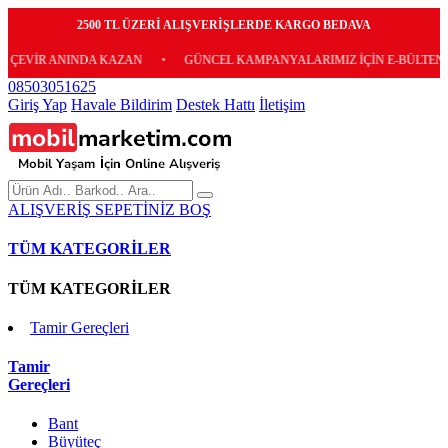
2500 TL ÜZERİ ALIŞVERİŞLERDE KARGO BEDAVA
 ANINDA KAZAN
•
GÜNCEL KAMPANYALARIMIZ İÇİN E-BÜLTENİMİZE ÜC
08503051625
Giriş Yap
Havale Bildirim
Destek Hattı
İletişim
ALIŞVERİŞ SEPETİNİZ BOŞ
TÜM KATEGORİLER
TÜM KATEGORİLER
Tamir Gereçleri
Tamir
Gereçleri
Bant
Büyüteç