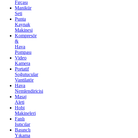
Fırçası
Manikür
Seti
Punta
Kaynak
Makinesi
Kompresör
&
Hava
Pompası
Video
Kamera
Portatif
Soğutucular
Vantilatör
Hava
Nemlendiricisi
Masaj
Aleti
Hobi
Makineleri
Fanlı
Isıtıcılar
Basınçlı
Yıkama