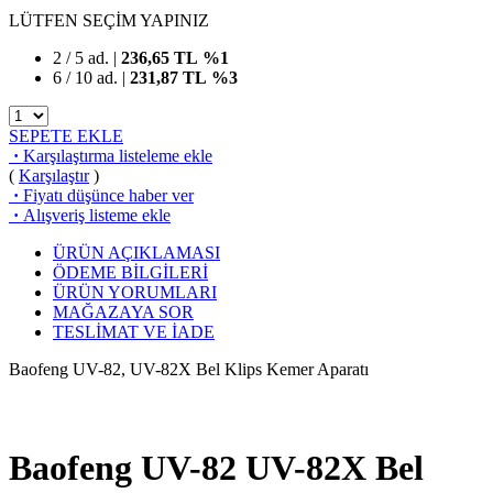
LÜTFEN SEÇİM YAPINIZ
2 / 5 ad. |
236,65
TL
%1
6 / 10 ad. |
231,87
TL
%3
SEPETE EKLE
·
Karşılaştırma listeleme ekle
(
Karşılaştır
)
·
Fiyatı düşünce haber ver
·
Alışveriş listeme ekle
ÜRÜN AÇIKLAMASI
ÖDEME BİLGİLERİ
ÜRÜN YORUMLARI
MAĞAZAYA SOR
TESLİMAT VE İADE
Baofeng UV-82, UV-82X Bel Klips Kemer Aparatı
Baofeng UV-82 UV-82X Bel