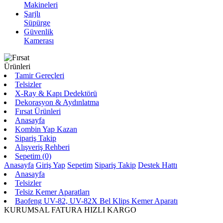
Makineleri
Şarjlı
Süpürge
Güvenlik
Kamerası
Tamir Gereçleri
Telsizler
X-Ray & Kapı Dedektörü
Dekorasyon & Aydınlatma
Fırsat Ürünleri
Anasayfa
Kombin Yap Kazan
Sipariş Takip
Alışveriş Rehberi
Sepetim (0)
Anasayfa
Giriş Yap
Sepetim
Sipariş Takip
Destek Hattı
Anasayfa
Telsizler
Telsiz Kemer Aparatları
Baofeng UV-82, UV-82X Bel Klips Kemer Aparatı
KURUMSAL FATURA
HIZLI KARGO