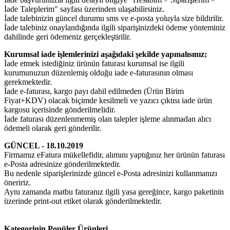
İade Taleplerim" sayfası üzerinden ulaşabilirsiniz.
İade talebinizin güncel durumu sms ve e-posta yoluyla size bildirilir.
İade talebiniz onaylandığında ilgili siparişinizdeki ödeme yönteminiz
dahilinde geri ödemeniz gerçekleştirilir.
Kurumsal iade işlemlerinizi aşağıdaki şekilde yapmalısınız;
İade etmek istediğiniz ürünün faturası kurumsal ise ilgili
kurumunuzun düzenlemiş olduğu iade e-faturasının olması
gerekmektedir.
İade e-faturası, kargo payı dahil edilmeden (Ürün Birim
Fiyat+KDV) olacak biçimde kesilmeli ve yazıcı çıktısı iade ürün
kargosu içerisinde gönderilmelidir.
İade faturası düzenlenmemiş olan talepler işleme alınmadan alıcı
ödemeli olarak geri gönderilir.
GÜNCEL - 18.10.2019
Firmamız eFatura mükellefidir, alımını yaptığınız her ürünün faturası
e-Posta adresinize gönderilmektedir.
Bu nedenle siparişlerinizde güncel e-Posta adresinizi kullanmanızı
öneririz.
Aynı zamanda matbu faturanız ilgili yasa gereğince, kargo paketinin
üzerinde print-out etiket olarak gönderilmektedir.
Kategorinin Popüler Ürünleri