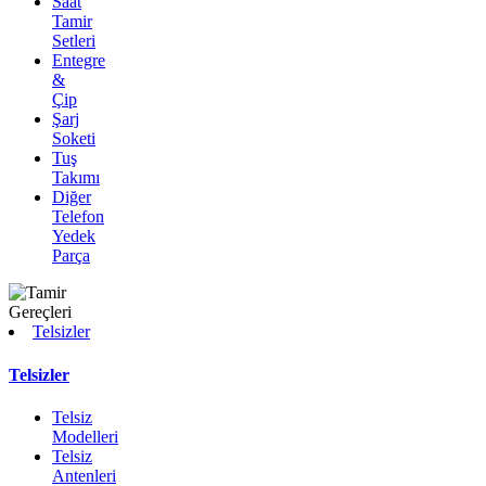
Saat
Tamir
Setleri
Entegre
&
Çip
Şarj
Soketi
Tuş
Takımı
Diğer
Telefon
Yedek
Parça
Telsizler
Telsizler
Telsiz
Modelleri
Telsiz
Antenleri