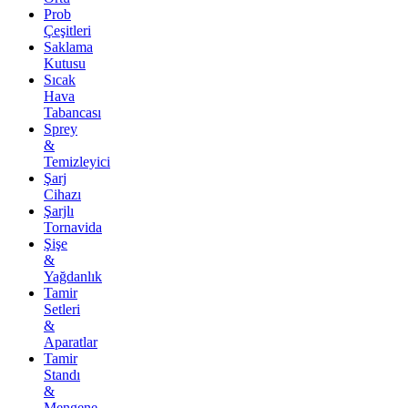
Prob
Çeşitleri
Saklama
Kutusu
Sıcak
Hava
Tabancası
Sprey
&
Temizleyici
Şarj
Cihazı
Şarjlı
Tornavida
Şişe
&
Yağdanlık
Tamir
Setleri
&
Aparatlar
Tamir
Standı
&
Mengene