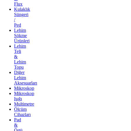
Flux
Kulaklık
Süngeri
/
Ped
Lehim
Sökme
Ürünleri
Lehim
Teli
&
Lehim
Topu
Diğer
Lehim
Aksesuarları
Mikroskop
Mikroskop
Işığı
Multimetre
Ölçüm
Cihazları
Pad
&
Örtü