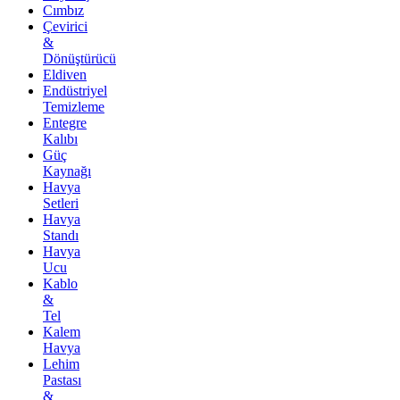
Cımbız
Çevirici
&
Dönüştürücü
Eldiven
Endüstriyel
Temizleme
Entegre
Kalıbı
Güç
Kaynağı
Havya
Setleri
Havya
Standı
Havya
Ucu
Kablo
&
Tel
Kalem
Havya
Lehim
Pastası
&