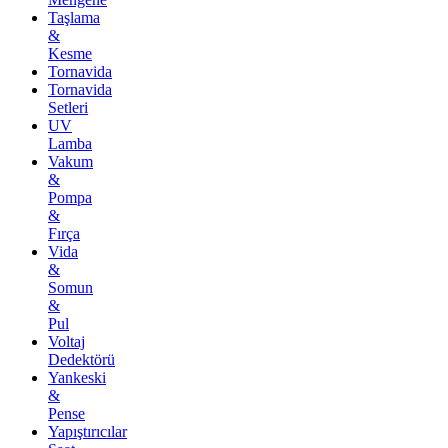
Taşlama
&
Kesme
Tornavida
Tornavida
Setleri
UV
Lamba
Vakum
&
Pompa
&
Fırça
Vida
&
Somun
&
Pul
Voltaj
Dedektörü
Yankeski
&
Pense
Yapıştırıcılar