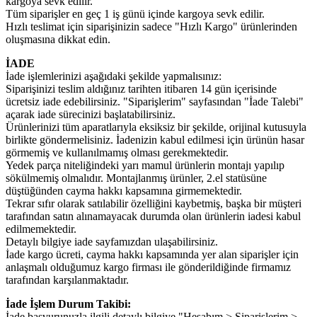
kargoya sevk edilir.
Tüm siparişler en geç 1 iş günü içinde kargoya sevk edilir.
Hızlı teslimat için siparişinizin sadece "Hızlı Kargo" ürünlerinden
oluşmasına dikkat edin.
İADE
İade işlemlerinizi aşağıdaki şekilde yapmalısınız:
Siparişinizi teslim aldığınız tarihten itibaren 14 gün içerisinde
ücretsiz iade edebilirsiniz. "Siparişlerim" sayfasından "İade Talebi"
açarak iade sürecinizi başlatabilirsiniz.
Ürünlerinizi tüm aparatlarıyla eksiksiz bir şekilde, orijinal kutusuyla
birlikte göndermelisiniz. İadenizin kabul edilmesi için ürünün hasar
görmemiş ve kullanılmamış olması gerekmektedir.
Yedek parça niteliğindeki yarı mamul ürünlerin montajı yapılıp
sökülmemiş olmalıdır. Montajlanmış ürünler, 2.el statüsüne
düştüğünden cayma hakkı kapsamına girmemektedir.
Tekrar sıfır olarak satılabilir özelliğini kaybetmiş, başka bir müşteri
tarafından satın alınamayacak durumda olan ürünlerin iadesi kabul
edilmemektedir.
Detaylı bilgiye iade sayfamızdan ulaşabilirsiniz.
İade kargo ücreti, cayma hakkı kapsamında yer alan siparişler için
anlaşmalı olduğumuz kargo firması ile gönderildiğinde firmamız
tarafından karşılanmaktadır.
İade İşlem Durum Takibi:
İade başvurunuzla ilgili detaylı bilgiye "Hesabım > Siparişlerim >