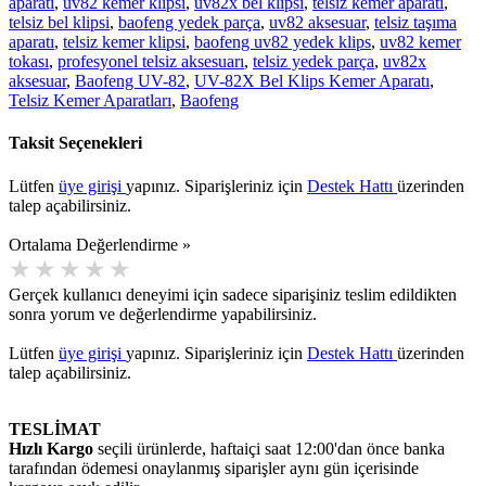
aparatı
,
uv82 kemer klipsi
,
uv82x bel klipsi
,
telsiz kemer aparatı
,
telsiz bel klipsi
,
baofeng yedek parça
,
uv82 aksesuar
,
telsiz taşıma
aparatı
,
telsiz kemer klipsi
,
baofeng uv82 yedek klips
,
uv82 kemer
tokası
,
profesyonel telsiz aksesuarı
,
telsiz yedek parça
,
uv82x
aksesuar
,
Baofeng UV-82
,
UV-82X Bel Klips Kemer Aparatı
,
Telsiz Kemer Aparatları
,
Baofeng
Taksit Seçenekleri
Lütfen
üye girişi
yapınız. Siparişleriniz için
Destek Hattı
üzerinden
talep açabilirsiniz.
Ortalama Değerlendirme »
Gerçek kullanıcı deneyimi için sadece siparişiniz teslim edildikten
sonra yorum ve değerlendirme yapabilirsiniz.
Lütfen
üye girişi
yapınız. Siparişleriniz için
Destek Hattı
üzerinden
talep açabilirsiniz.
TESLİMAT
Hızlı Kargo
seçili ürünlerde, haftaiçi saat 12:00'dan önce banka
tarafından ödemesi onaylanmış siparişler aynı gün içerisinde