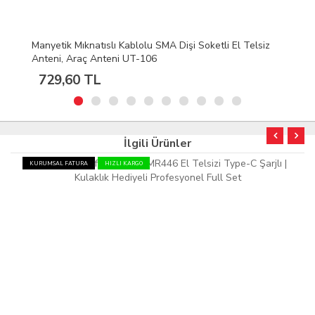
siz
7cm Dual Band El Telsiz Anteni SMA Erkek SF20
395,52 TL
İlgili Ürünler
KURUMSAL FATURA
HIZLI KARGO