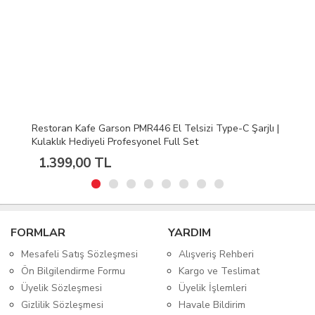
jlı |
Mars Pro Pmr Telsiz m-Usb Şarj Kablosu Wln Teknoben
Retevis Uyumlu
249,00 TL
FORMLAR
YARDIM
Mesafeli Satış Sözleşmesi
Alışveriş Rehberi
Ön Bilgilendirme Formu
Kargo ve Teslimat
Üyelik Sözleşmesi
Üyelik İşlemleri
Gizlilik Sözleşmesi
Havale Bildirim